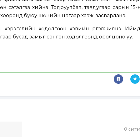
н сэтэлгээ хийнэ. Тодруулбал, тавдугаар сарын 15-
 хооронд буюу шөнийн цагаар хааж, засварлана.
 хэрэгслийн хөдөлгөөн хэвийн үргэлжилнэ. Иймд
агаар бусад замыг сонгон хөдөлгөөнд оролцоно уу.
0
сэтгэ