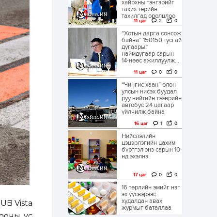
хайрхны тэнгэрийг
тахих төрийн
тахилгад оролцлоо
11 цаг
2
0
“Хотын дарга сонсож
байна” 150150 тусгай
дугаарыг
наймдугаар сарын
14-нөөс ажиллуулж...
11 цаг
0
0
“Чингис хаан” олон
улсын нисэх буудал
руу нийтийн тээврийн
автобус 24 цагаар
үйлчилж байна
16 цаг
1
0
Нийслэлийн
цэцэрлэгийн цахим
бүртгэл энэ сарын 10-
нд эхэлнэ
17 цаг
0
0
16 төрлийн эмийг нэг
эх үүсвэрээс
худалдан авах
UB Vista
журмыг баталлаа
рооны ус