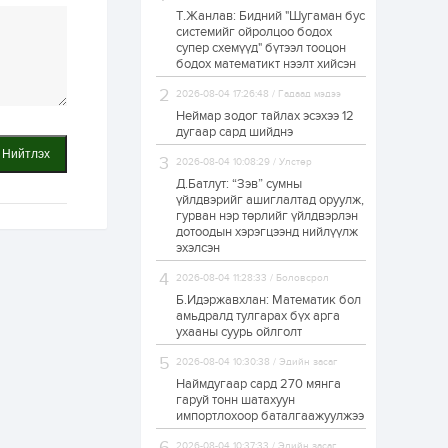
Т.Жанлав: Бидний "Шугаман бус
ЗГ: Автобензин,
системийг ойролцоо бодох
дизель түлшний
супер схемүүд" бүтээл тооцон
онцгой албан
татварыг тэглэлээ
бодох математикт нээлт хийсэн
2026-08-04 17:26:48 / Гадаад мэдээ
1 өдөр
2
0
Неймар зодог тайлах эсэхээ 12
З.Мэндсайхан:
дугаар сард шийднэ
Хүнсний нөөцийг
Нийтлэх
бэлтгэх агуулах,
2026-08-04 10:08:29 / Улстөр
зоорь бэлтгэх ААН-
үүдэд хөнгөлөлттэй
Д.Батлут: “Зэв” сумны
зээл олгоно
үйлдвэрийг ашиглалтад оруулж,
1 өдөр
1
0
гурван нэр төрлийг үйлдвэрлэн
дотоодын хэрэгцээнд нийлүүлж
Европ дахь
монголчуудын
эхэлсэн
соёлын наадам
боллоо
2026-08-04 11:28:33 / Боловсрол
Б.Идэржавхлан: Математик бол
1 өдөр
2
0
амьдралд тулгарах бүх арга
ухааны суурь ойлголт
Өнгөрсөн сард
1,439.2 кг үнэт
2026-08-04 10:30:38 / Эдийн засаг
металл худалдан
авчээ
Наймдугаар сард 270 мянга
гаруй тонн шатахуун
импортлохоор баталгаажуулжээ
1 өдөр
0
0
Б.Найдалаа: Энэ
2026-08-04 10:37:33 / Эдийн засаг