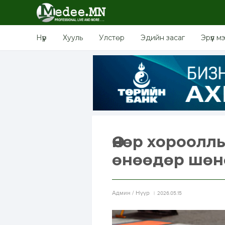
Нүүр
Хууль
Улстөр
Эдийн засаг
Эрүүл м
Өнөр хороолл
өнөөдөр шөнө
Aдмин / Нүүр
2026.05.15