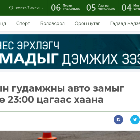
06
05
04
Пүрэв
Лхагва
Мяг
өмнөх 7 хоногт:
2026-08-06
2026-08-05
202
энд
Спорт
Боловсрол
Орон нутаг
Гадаад мэдэ
ын гудамжны авто замыг
 23:00 цагаас хаана