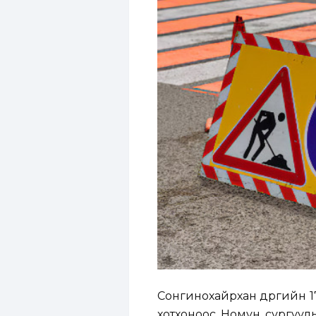
Сонгинохайрхан дүүргийн 1
хотхоноос Номун сургууль