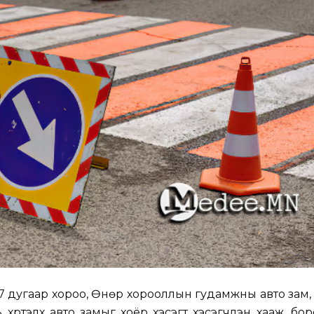
7 дугаар хороо, Өнөр хорооллын гудамжны авто зам, 
 хүртэлх авто замыг хоёр хэсэгт хэсэгчлэн хааж, бо