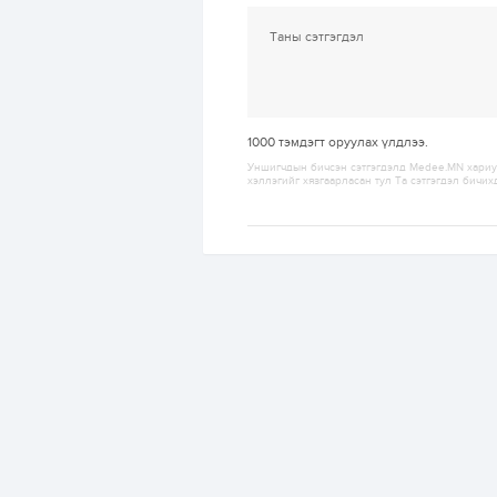
1000
тэмдэгт оруулах үлдлээ.
Уншигчдын бичсэн сэтгэгдэлд Medee.MN хариуц
хэллэгийг хязгаарласан тул Та сэтгэгдэл бичих