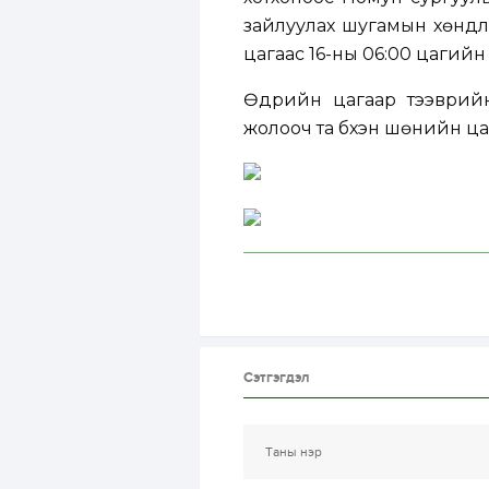
зайлуулах шугамын хөндлө
цагаас 16-ны 06:00 цагийн
Өдрийн цагаар тээврийн
жолооч та бүхэн шөнийн ц
Сэтгэгдэл