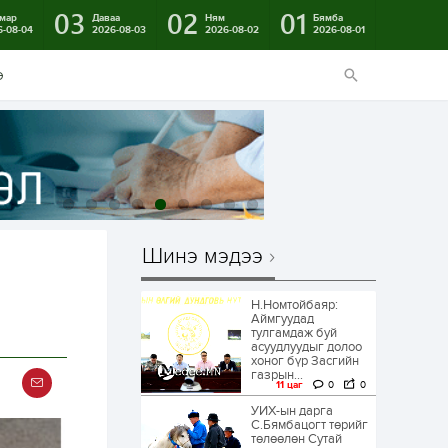
03
02
01
мар
Даваа
Ням
Бямба
6-08-04
2026-08-03
2026-08-02
2026-08-01
э
Шинэ мэдээ
Н.Номтойбаяр:
Аймгуудад
тулгамдаж буй
асуудлуудыг долоо
хоног бүр Засгийн
газрын...
11 цаг
0
0
УИХ-ын дарга
С.Бямбацогт төрийг
төлөөлөн Сутай