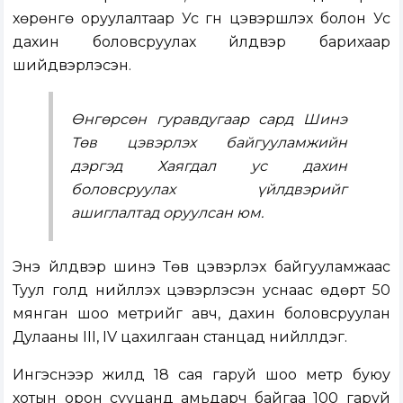
хөрөнгө оруулалтаар Ус гүн цэвэршүүлэх болон Ус
дахин боловсруулах үйлдвэр барихаар
шийдвэрлэсэн.
Өнгөрсөн гуравдугаар сард Шинэ
Төв цэвэрлэх байгууламжийн
дэргэд Хаягдал ус дахин
боловсруулах үйлдвэрийг
ашиглалтад оруулсан юм.
Энэ үйлдвэр шинэ Төв цэвэрлэх байгууламжаас
Туул голд нийлүүлэх цэвэрлэсэн уснаас өдөрт 50
мянган шоо метрийг авч, дахин боловсруулан
Дулааны III, IV цахилгаан станцад нийлүүлдэг.
Ингэснээр жилд 18 сая гаруй шоо метр буюу
хотын орон сууцанд амьдарч байгаа 100 гаруй