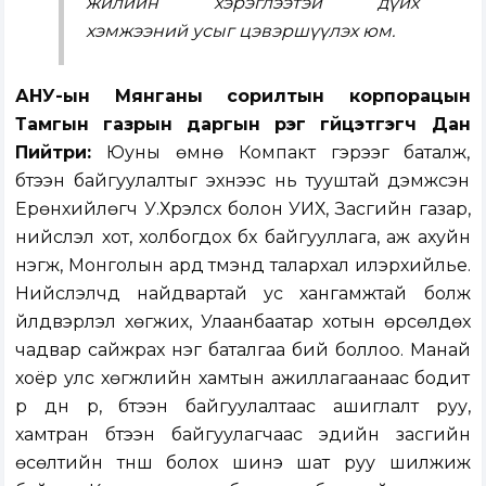
жилийн хэрэглээтэй дүйх
хэмжээний усыг цэвэршүүлэх юм.
АНУ-ын Мянганы сорилтын корпорацын
Тамгын газрын даргын үүрэг гүйцэтгэгч Дан
Пийтри:
Юуны өмнө Компакт гэрээг баталж,
бүтээн байгуулалтыг эхнээс нь тууштай дэмжсэн
Ерөнхийлөгч У.Хүрэлсүх болон УИХ, Засгийн газар,
нийслэл хот, холбогдох бүх байгууллага, аж ахуйн
нэгж, Монголын ард түмэнд талархал илэрхийлье.
Нийслэлчүүд найдвартай ус хангамжтай болж
үйлдвэрлэл хөгжих, Улаанбаатар хотын өрсөлдөх
чадвар сайжрах нэг баталгаа бий боллоо. Манай
хоёр улс хөгжлийн хамтын ажиллагаанаас бодит
үр дүн рүү, бүтээн байгуулалтаас ашиглалт руу,
хамтран бүтээн байгуулагчаас эдийн засгийн
өсөлтийн түнш болох шинэ шат руу шилжиж