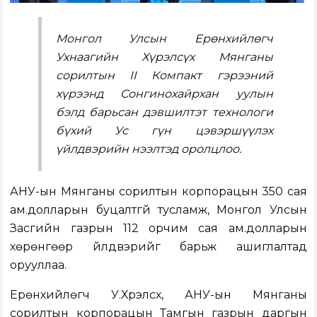
Монгол Улсын Ерөнхийлөгч
Ухнаагийн Хүрэлсүх Мянганы
сорилтын II Компакт гэрээний
хүрээнд Сонгинохайрхан уулын
бэлд барьсан дэвшилтэт технологи
бүхий Ус гүн цэвэршүүлэх
үйлдвэрийн нээлтэд оролцлоо.
АНУ-ын Мянганы сорилтын корпорацын 350 сая
ам.долларын буцалтгүй тусламж, Монгол Улсын
Засгийн газрын 112 орчим сая ам.долларын
хөрөнгөөр үйлдвэрийг барьж ашиглалтад
орууллаа.
Ерөнхийлөгч У.Хүрэлсүх, АНУ-ын Мянганы
сорилтын корпорацын Тамгын газрын даргын