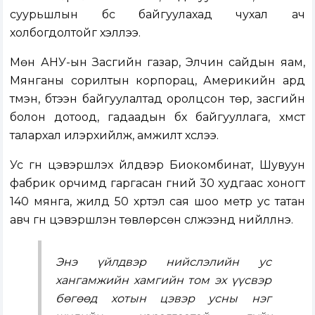
суурьшлын бүс байгуулахад чухал ач
холбогдолтойг хэллээ.
Мөн АНУ-ын Засгийн газар, Элчин сайдын яам,
Мянганы сорилтын корпорац, Америкийн ард
түмэн, бүтээн байгуулалтад оролцсон төр, засгийн
болон дотоод, гадаадын бүх байгууллага, хүмүүст
талархал илэрхийлж, амжилт хүслээ.
Ус гүн цэвэршүүлэх үйлдвэр Биокомбинат, Шувуун
фабрик орчимд гаргасан гүний 30 худгаас хоногт
140 мянга, жилд 50 хүртэл сая шоо метр ус татан
авч гүн цэвэршүүлэн төвлөрсөн сүлжээнд нийлүүлнэ.
Энэ үйлдвэр нийслэлийн ус
хангамжийн хамгийн том эх үүсвэр
бөгөөд хотын цэвэр усны нэг