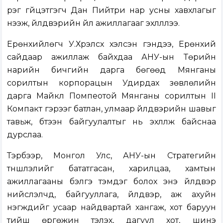
үүрэг гүйцэтгэгч Дан Пийтри нар усны хавхлагыг
нээж, үйлдвэрийн үйл ажиллагааг эхлүүллээ.
Ерөнхийлөгч У.Хүрэлсүх хэлсэн үгэндээ, Ерөнхий
сайдаар ажиллаж байхдаа АНУ-ын Төрийн
нарийн бичгийн дарга бөгөөд Мянганы
сорилтын корпорацын Удирдах зөвлөлийн
дарга Майкл Помпеотой Мянганы сорилтын II
Компакт гэрээг батлан, улмаар үйлдвэрийн шавыг
тавьж, бүтээн байгуулалтыг нь эхлүүлж байснаа
дурслаа.
Тэрбээр, Монгол Улс, АНУ-ын Стратегийн
түншлэлийг бататгасан, харилцаа, хамтын
ажиллагааны бэлгэ тэмдэг болох энэ үйлдвэр
нийслэлчүүд, байгууллага, үйлдвэр, аж ахуйн
нэгжүүдийг усаар найдвартай хангаж, хот баруун
тийш өргөжин тэлэх, дагуул хот, шинэ