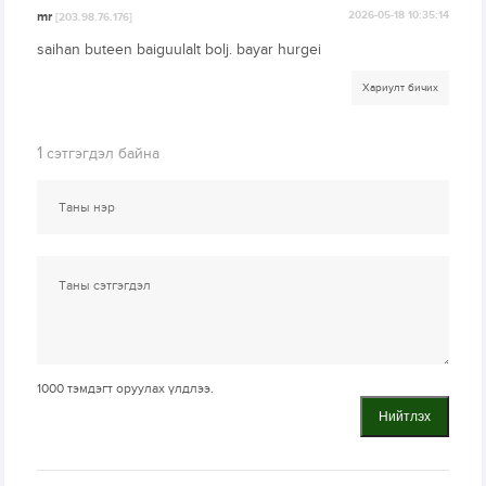
mr
2026-05-18 10:35:14
[203.98.76.176]
saihan buteen baiguulalt bolj. bayar hurgei
Хариулт бичих
1
сэтгэгдэл байна
1000
тэмдэгт оруулах үлдлээ.
Нийтлэх