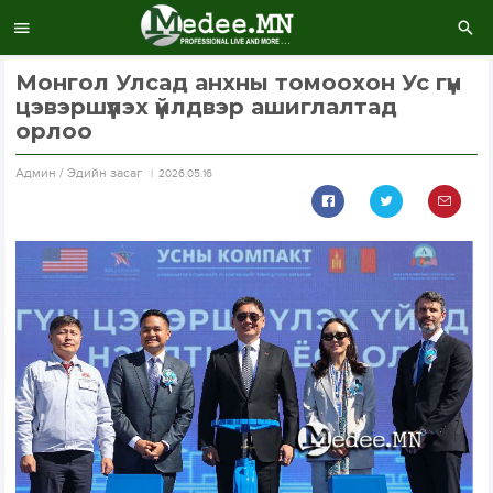
Монгол Улсад анхны томоохон Ус гүн
цэвэршүүлэх үйлдвэр ашиглалтад
орлоо
Aдмин / Эдийн засаг
2026.05.16