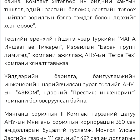
байна. Компакт хөтөлбөр нь бидний хамтын
түншлэл, эдийн засгийн боломж, өсөлтийн төлөөх
нийтлэг зорилгын бэлгэ тэмдэг болон үлдэхийг
хүсэн ерөөе”.
Төслийн ерөнхий гүйцэтгэгчээр Туркийн “МАПА
Иншаат ве Тижарет”, Израилын “Баран групп
лимитед” компани ажиллаж, АНУ-ын “Тетра Тех”
компани хяналт тавьжээ.
Үйлдвэрийн барилга, байгууламжийн
инженерийн нарийвчилсан зураг төслийг АНУ-
ын “АЭКОМ”, үндэсний “Престиж инженеринг”
компани боловсруулсан байна.
Мянганы сорилтын II Компакт гэрээний дагуу
АНУ-ын Мянганы сорилтын корпорацын 350 сая
ам.долларын буцалтгүй тусламж, Монгол Улсын
Засгийн газрын 111 сая, нийт 462 сая ам.долларын