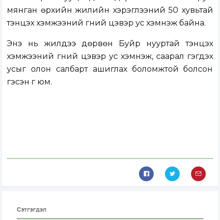
мянган өрхийн жилийн хэрэглээний 50 хувьтай
тэнцэх хэмжээний гүний цэвэр ус хэмнэж байна.
Энэ нь жилдээ дөрвөн Буйр нууртай тэнцэх
хэмжээний гүний цэвэр ус хэмнэж, саарал гэгдэх
усыг олон салбарт ашиглах боломжтой болсон
гэсэн үг юм.
Сэтгэгдэл