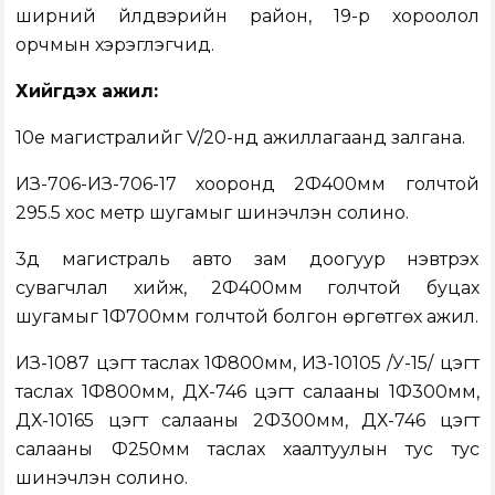
ширний үйлдвэрийн район, 19-р хороолол
орчмын хэрэглэгчид.
Хийгдэх ажил:
10е магистралийг V/20-нд ажиллагаанд залгана.
ИЗ-706-ИЗ-706-17 хооронд 2Ф400мм голчтой
295.5 хос метр шугамыг шинэчлэн солино.
3д магистраль авто зам доогуур нэвтрэх
сувагчлал хийж, 2Ф400мм голчтой буцах
шугамыг 1Ф700мм голчтой болгон өргөтгөх ажил.
ИЗ-1087 цэгт таслах 1Ф800мм, ИЗ-10105 /У-15/ цэгт
таслах 1Ф800мм, ДХ-746 цэгт салааны 1Ф300мм,
ДХ-10165 цэгт салааны 2Ф300мм, ДХ-746 цэгт
салааны Ф250мм таслах хаалтуулын тус тус
шинэчлэн солино.