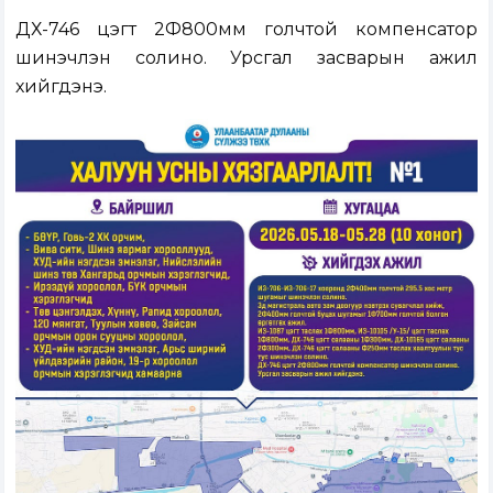
ДХ-746 цэгт 2Ф800мм голчтой компенсатор
шинэчлэн солино. Урсгал засварын ажил
хийгдэнэ.