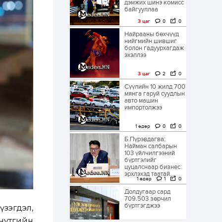
дэмжих шинэ комисс
байгууллаа
3 цаг
0
0
Найрааны бөхчүүд
нийгмийн шившиг
болон гадуурхагдаж
эхэллээ
3 цаг
2
0
Сүүлийн 10 жилд 700
мянга гаруй суудлын
авто машин
импортолжээ
1 өдөр
0
0
Б.Пүрэвдагва:
Найман салбарын
103 үйлчилгээний
бүртгэлийг
цуцалснаар бизнес
эрхлэхэд таатай...
1 өдөр
1
0
Долдугаар сард
709.503 зөрчил
бүртгэгджээ
үзэгдэл,
 нутгийн