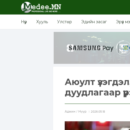
Нүүр
Хууль
Улстөр
Эдийн засаг
Эрүүл м
Аюулт үзэгдэл
дуудлагаар үүр
Aдмин / Нүүр
2026.05.18