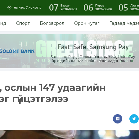
07
06
05
Баасан
Пүрэв
Лхагв
өмнөх 7 хоногт:
2026-08-07
2026-08-06
2026-
энд
Спорт
Боловсрол
Орон нутаг
Гадаад мэдэ
, ослын 147 удаагийн
эг гүйцэтгэлээ