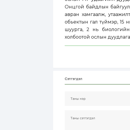
Онцгой байдлын байгуулл
авран хамгаалж, утаажил
обьектын гал түймэр, 15 н
шуурга, 2 нь биологийн
холбоотой ослын дуудлага
Сэтгэгдэл