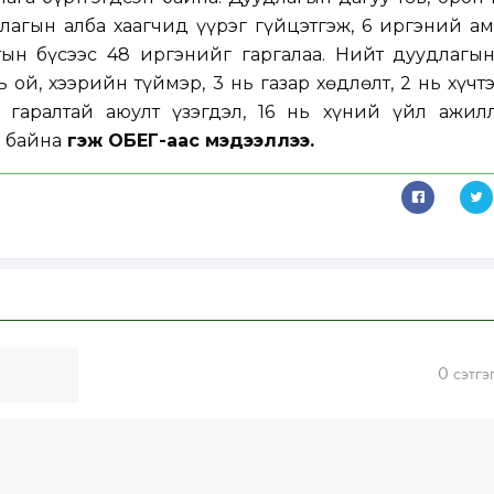
агын алба хаагчид үүрэг гүйцэтгэж, 6 иргэний ам
тын бүсээс 48 иргэнийг гаргалаа. Нийт дуудлагын
ь ой, хээрийн түймэр, 3 нь газар хөдлөлт, 2 нь хүчт
 гаралтай аюулт үзэгдэл, 16 нь хүний үйл ажилл
 байна
гэж ОБЕГ-аас мэдээллээ.
0
сэтгэ