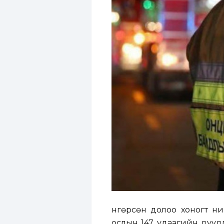
Өнгөрсөн долоо хоногт н
ослын 147 удаагийн дуудл