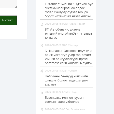
Т.Жанлав: Бидний "Шугаман бус
Б.Хулан дэлхийн
системийг ойролцоо бодох
аварга боллоо
супер схемүүд" бүтээл тооцон
бодох математикт нээлт хийсэн
Нийтлэх
2026-08-05 15:02:31 / Эдийн засаг
1 өдөр
0
0
ЗГ: Автобензин, дизель
Р.Даваадорж: Энэ
түлшний онцгой албан татварыг
намрын экспортын
тэглэлээ
орлого Монголд
боломж олгож болох
2026-08-05 12:11:05 / Улстөр
юм
Б.Найдалаа: Энэ өвөл илүү хүнд
1 өдөр
0
2
байж магадгүй учир төр, эрчим
хүчний байгууллагууд, иргэд
Автомашины улсын
дугаар сондгой
бэлтгэлээ сайн хангах нь зүйтэй
тоогоор төгссөн бол
өнөөдөр шатахуун
2026-08-08 11:32:31 / Спорт
авна
Найрааны бөхчүүд нийгмийн
1 өдөр
0
0
шившиг болон гадуурхагдаж
эхэллээ
Н.Номтойбаяр:
Аймгуудад
2026-08-05 12:57:50 / Нүүр
тулгамдаж буй
асуудлуудыг долоо
Европ дахь монголчуудын
хоног бүр Засгийн
соёлын наадам боллоо
газрын...
1 өдөр
0
0
2026-08-05 15:06:04 / Эдийн засаг
УИХ-ын дарга