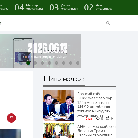
04
03
02
а
Мягмар
Даваа
Ням
08-05
2026-08-04
2026-08-03
2026-08-02
э
Шинэ мэдээ
Ерөнхий сайд
БНХАУ-аас сар бүр
12-15 мянган тонн
АИ-92 автобензин
тогтмол нийлүүлэх
хүсэлт тавилаа
2 цаг
0
0
АНУ-ын Ерөнхийлөгч
Дональд Трамп
цэргийн гэр бүлийг