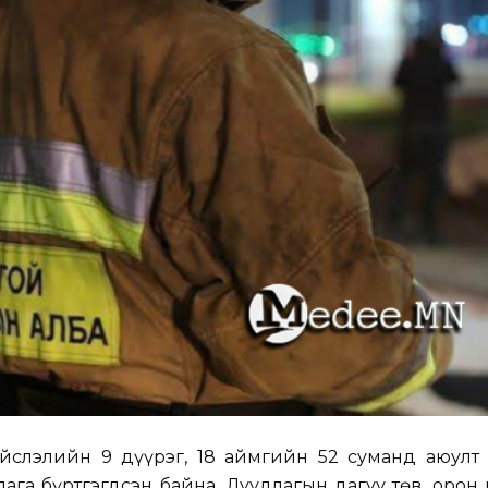
ийслэлийн 9 дүүрэг, 18 аймгийн 52 суманд аюулт 
ага бүртгэгдсэн байна. Дуудлагын дагуу төв, орон