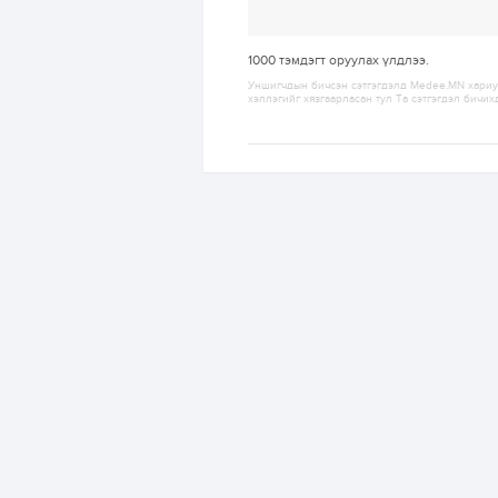
1000
тэмдэгт оруулах үлдлээ.
Уншигчдын бичсэн сэтгэгдэлд Medee.MN хариуц
хэллэгийг хязгаарласан тул Та сэтгэгдэл бичих