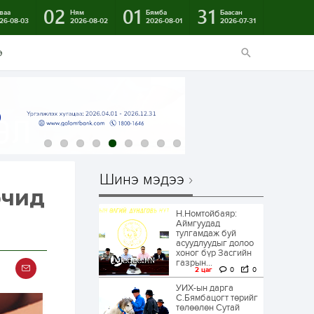
02
01
31
ваа
Ням
Бямба
Баасан
26-08-03
2026-08-02
2026-08-01
2026-07-31
э
Шинэ мэдээ
рчид
Н.Номтойбаяр:
Аймгуудад
тулгамдаж буй
асуудлуудыг долоо
хоног бүр Засгийн
газрын...
2 цаг
0
0
УИХ-ын дарга
С.Бямбацогт төрийг
төлөөлөн Сутай