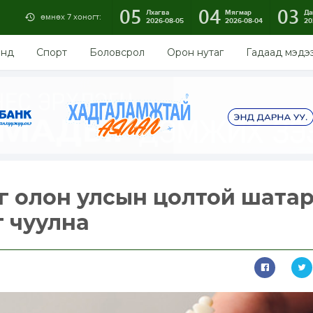
05
04
03
Лхагва
Мягмар
Да
өмнөх 7 хоногт:
2026-08-05
2026-08-04
20
энд
Спорт
Боловсрол
Орон нутаг
Гадаад мэдэ
г олон улсын цолтой шата
 чуулна