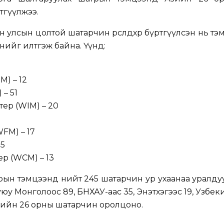
тгүүлжээ.
н улсын цолтой шатарчин өрсөлдөхөөр бүртгүүлсэн нь т
үвшнийг илтгэж байна. Үүнд:
M) – 12
 – 51
тер (WIM) – 20
FM) – 17
 5
ер (WCM) – 13
рын тэмцээнд нийт 245 шатарчин ур ухаанаа уралдуула
юу Монголоос 89, БНХАУ-аас 35, Энэтхэгээс 19, Узбек
 Азийн 26 орны шатарчин оролцоно.