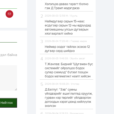
Хэлэлцээ даваа гарагт болно
ЗГ: Автобензин,
гэж Д.Трамп мэдэгджээ
дизель түлшний
онцгой албан
татварыг тэглэлээ
2026-08-03 12:58:14 / Хууль
Наймдугаар сарын 15-наас
есдүгээр сарын 12-ны өдрүүдэд
1 өдөр
2
0
автомашины улсын дугаарын
З.Мэндсайхан:
хязгаарлалт хийнэ
Хүнсний нөөцийг
бэлтгэх агуулах,
2026-08-04 17:26:48 / Гадаад мэдээ
зоорь бэлтгэх ААН-
үүдэд хөнгөлөлттэй
Неймар зодог тайлах эсэхээ 12
зээл олгоно
дугаар сард шийднэ
1 өдөр
1
0
гдэл байна
2026-08-05 11:49:38 / Эдийн засаг
Европ дахь
монголчуудын
Т.Жанлав: Бидний "Шугаман бус
соёлын наадам
системийг ойролцоо бодох
боллоо
супер схемүүд" бүтээл тооцон
бодох математикт нээлт хийсэн
1 өдөр
2
0
2026-08-04 10:08:29 / Улстөр
Өнгөрсөн сард
Д.Батлут: “Зэв” сумны
1,439.2 кг үнэт
металл худалдан
үйлдвэрийг ашиглалтад оруулж,
авчээ
гурван нэр төрлийг үйлдвэрлэн
дотоодын хэрэгцээнд нийлүүлж
Нийтлэх
эхэлсэн
1 өдөр
0
0
Б.Найдалаа: Энэ
2026-08-04 11:28:33 / Боловсрол