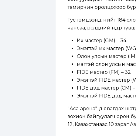
тамирчин оролцохоор бүр
Тус тэмцээнд нийт 184 оло
чансаа, өрсөлдөөний өндөр т
Их мастер (GM) – 34
Эмэгтэй их мастер (WG
Олон улсын мастер (IM)
мэгтэй олон улсын мас
FIDE мастер (FM) – 32
Эмэгтэй FIDE мастер (W
FIDE дэд мастер (CM) –
Эмэгтэй FIDE дэд маст
"Аса арена"-д явагдах шат
зохион байгуулагч орон бу
12, Казахстанаас 10 зэрэг