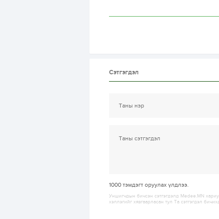
Сэтгэгдэл
1000
тэмдэгт оруулах үлдлээ.
Уншигчдын бичсэн сэтгэгдэлд Medee.MN хариуц
хэллэгийг хязгаарласан тул Та сэтгэгдэл бичих