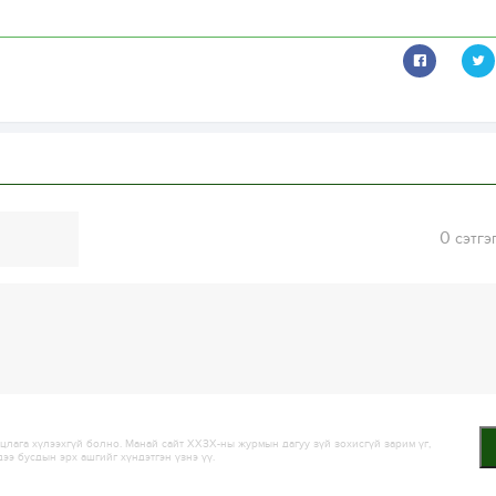
0
сэтгэ
лага хүлээхгүй болно. Манай сайт ХХЗХ-ны журмын дагуу зүй зохисгүй зарим үг,
дээ бусдын эрх ашгийг хүндэтгэн үзнэ үү.