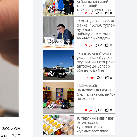
хайрхны тэнгэрийг
тахих төрийн
тахилгад оролцлоо
2 цаг
0
0
“Хотын дарга сонсож
байна” 150150 тусгай
дугаарыг
наймдугаар сарын
14-нөөс ажиллуулж...
2 цаг
0
0
“Чингис хаан” олон
улсын нисэх буудал
руу нийтийн тээврийн
автобус 24 цагаар
үйлчилж байна
7 цаг
1
0
Нийслэлийн
цэцэрлэгийн цахим
бүртгэл энэ сарын 10-
нд эхэлнэ
8 цаг
0
0
16 төрлийн эмийг нэг
эх үүсвэрээс
худалдан авах
 зохион
журмыг баталлаа
рны 245