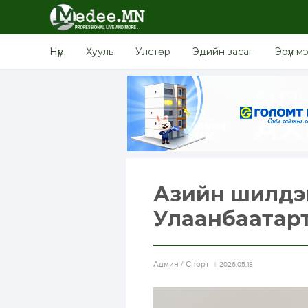
Нүүр
Хууль
Улстөр
Эдийн засаг
Эрүүл м
Азийн шилдэ
Улаанбаатарт
Aдмин / Спорт
2026.05.18