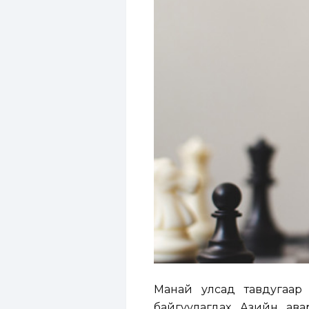
Манай улсад тавдугаар 
байгуулагдах Азийн ав