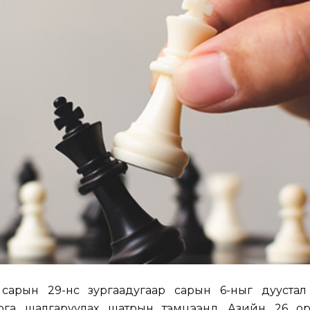
сарын 29-нөөс зургаадугаар сарын 6-ныг дуустал
арга шалгаруулах шатрын тэмцээнд Азийн 26 о