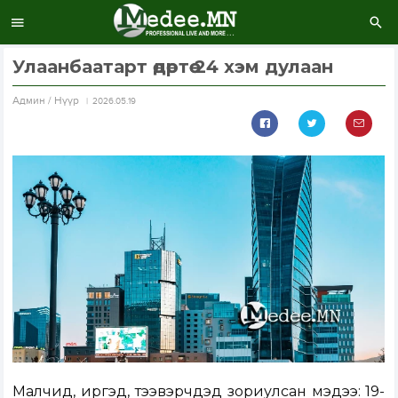
Улаанбаатарт өдөртөө 24 хэм дулаан
Aдмин / Нүүр
2026.05.19
Малчид, иргэд, тээвэрчдэд зориулсан мэдээ: 19-