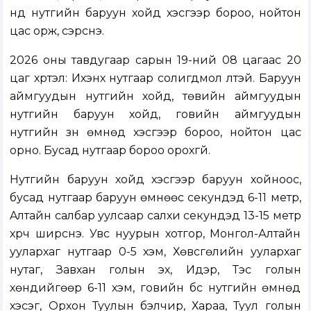
нд нутгийн баруун хойд хэсгээр бороо, нойтон
цас орж, сэрүүснэ.
2026 оны тавдугаар сарын 19-ний 08 цагаас 20
цаг хүртэл: Ихэнх нутгаар солигдмол үүлтэй. Баруун
аймгуудын нутгийн хойд, төвийн аймгуудын
нутгийн баруун хойд, говийн аймгуудын
нутгийн зүүн өмнөд хэсгээр бороо, нойтон цас
орно. Бусад нутгаар бороо орохгүй.
Нутгийн баруун хойд хэсгээр баруун хойноос,
бусад нутгаар баруун өмнөөс секундэд 6-11 метр,
Aлтайн салбар уулсаар салхи секундэд 13-15 метр
хүрч ширүүснэ. Увс нуурын хотгор, Монгол-Алтайн
уулархаг нутгаар 0-5 хэм, Хөвсгөлийн уулархаг
нутаг, Завхан голын эх, Идэр, Тэс голын
хөндийгөөр 6-11 хэм, говийн бүс нутгийн өмнөд
хэсэг, Орхон Туулын бэлчир, Хараа, Туул голын