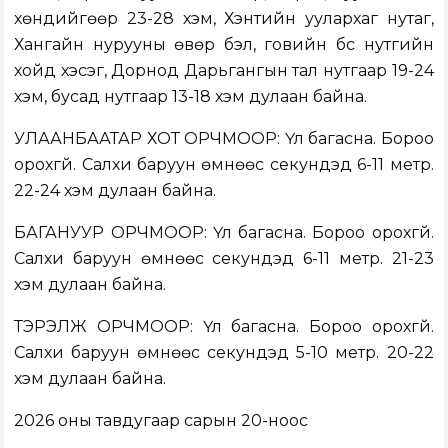
хөндийгөөр 23-28 хэм, Хэнтийн уулархаг нутаг,
Хангайн нурууны өвөр бэл, говийн бүс нутгийн
хойд хэсэг, Дорнод Дарьгангын тал нутгаар 19-24
хэм, бусад нутгаар 13-18 хэм дулаан байна.
УЛААНБААТАР ХОТ ОРЧМООР: Үүл багасна. Бороо
орохгүй. Салхи баруун өмнөөс секундэд 6-11 метр.
22-24 хэм дулаан байна.
БАГАНУУР ОРЧМООР: Үүл багасна. Бороо орохгүй.
Салхи баруун өмнөөс секундэд 6-11 метр. 21-23
хэм дулаан байна.
ТЭРЭЛЖ ОРЧМООР: Үүл багасна. Бороо орохгүй.
Салхи баруун өмнөөс секундэд 5-10 метр. 20-22
хэм дулаан байна.
2026 оны тавдугаар сарын 20-ноос