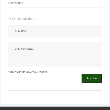
Сэтгэгдэл
0
сэтгэгдэл байна
1000
тэмдэгт оруулах үлдлээ.
Нийтлэх