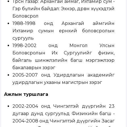
Төрсөн газар: Архангай аймаг, Ихтамир сум •
Гэр бүлийн байдал: Эхнэр, дөрвөн хүүхэдтэй
Боловсрол
1988-1998 онд Архангай аймгийн
Ихтамир сумын ерөнхий боловсролын
сургууль
1998-2002 онд Монгол Улсын
Боловсролын Их Сургуулийг физик,
байгаль шинжлэлийн багш мэргэжлээр
бакалаврын зэрэг
2005-2007 онд Удирдлагын академийг
удирдлагын ухааны магистрын зэрэг
Ажлын туршлага
2002-2004 онд Чингэлтэй дүүргийн 23
дугаар дунд сургуульд Физикийн багш •
2004-2008 онд Чингэлтэй дүүргийн Засаг