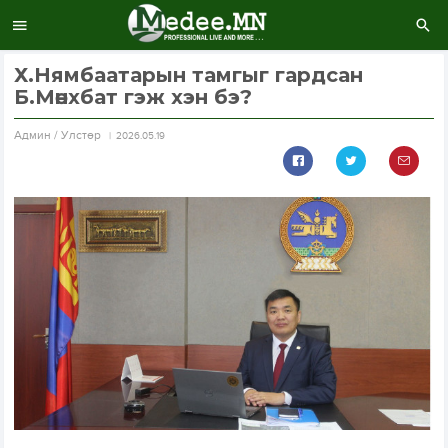
Х.Нямбаатарын тамгыг гардсан
Б.Мөнхбат гэж хэн бэ?
Aдмин / Улстөр
2026.05.19