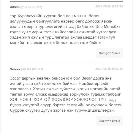
Зочин
2026-05-19 11:59:24
[103.57.93.212]
тэр Хүрэлсүхийн хүргэн бол дан ман-ын болон
залуучуудын байгууллага нэрээр бөгс долоож явсан
ажлын ямар ч туршлагагүй этгээд байна аа. Энэ Мөнхбат
гэдэг хүн ямар ч гэсэн нийслэлийн ажилтай хутгалдаж
хэдэн жил ажлын туршлагатай ажлаа мэддэг татай тул
мөнхбат нь засаг дарга болох нь зөв юм байна.
Хариулт бичих
Зочин
2026-05-19 11:02:35
[66.181.183.162]
Засаг даргын зөвлөх байсан юм бол Засаг дарга энэ
хүний үгээр сайн ажиллаж байжээ. Нямбаатар сайн
хжилласан. Хотын ажлыг гүйцээж, хотын иргэдийн аятай
таатай эрүүл,алхаж амьдрахад зориулсан гудамж талбайг
ХОГ НОВШ ХОРТОЙ ХООЛООР ХОРЛОДОГ ТҮЦ гээд
бузар ,аюултай алуур бэртэл гэмтлийн эх сурвалж болсон
Суррон,скүүтeр дугуй зэргээ нэн түрүүндтцэгцлээрэй.
Хариулт бичих