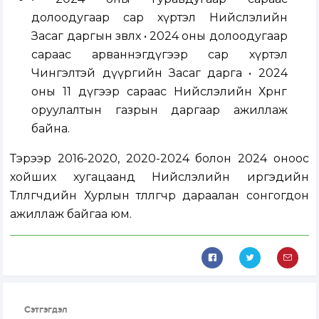
долоодугаар сар хүртэл Нийслэлийн
Засаг даргын зөвлөх • 2024 оны долоодугаар
сараас арваннэгдүгээр сар хүртэл
Чингэлтэй дүүргийн Засаг дарга • 2024
оны 11 дүгээр сараас Нийслэлийн Хөрөнгө
оруулалтын газрын даргаар ажиллаж
байна.
Тэрээр 2016-2020, 2020-2024 болон 2024 оноос
хойших хугацаанд Нийслэлийн иргэдийн
Төлөөлөгчдийн Хурлын төлөөлөгчөөр дараалан сонгогдон
ажиллаж байгаа юм.
Сэтгэгдэл