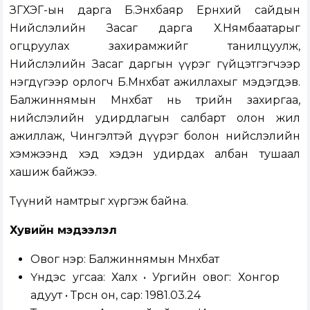
ЗГХЭГ-ын дарга Б.Энхбаяр Ерөнхий сайдын
Нийслэлийн Засаг дарга Х.Нямбаатарыг
огцруулах захирамжийг танилцуулж,
Нийслэлийн Засаг даргын үүрэг гүйцэтгэгчээр
нэгдүгээр орлогч Б.Мөнхбат ажиллахыг мэдэгдэв.
Балжиннямын Мөнхбат нь төрийн захиргаа,
нийслэлийн удирдлагын салбарт олон жил
ажиллаж, Чингэлтэй дүүрэг болон нийслэлийн
хэмжээнд хэд хэдэн удирдах албан тушаал
хашиж байжээ.
Түүний намтрыг хүргэж байна.
Хувийн мэдээлэл
Овог нэр: Балжиннямын Мөнхбат
Үндэс угсаа: Халх • Ургийн овог: Хонгор
адуут • Төрсөн он, сар: 1981.03.24