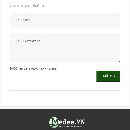
2
сэтгэгдэл байна
1000
тэмдэгт оруулах үлдлээ.
Нийтлэх