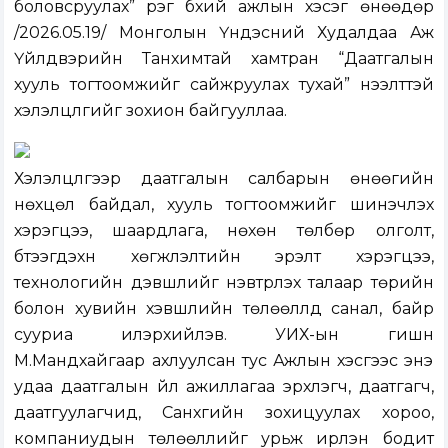
боловсруулах” үүрэг бүхий ажлын хэсэг өнөөдөр
/2026.05.19/ Монголын Үндэсний Худалдаа Аж
Үйлдвэрийн Танхимтай хамтран “Даатгалын
хууль тогтоомжийг сайжруулах тухай” нээлттэй
хэлэлцүүлгийг зохион байгууллаа.
Хэлэлцүүлгээр даатгалын салбарын өнөөгийн
нөхцөл байдал, хууль тогтоомжийг шинэчлэх
хэрэгцээ, шаардлага, нөхөн төлбөр олголт,
бүтээгдэхүүн хөгжүүлэлтийн эрэлт хэрэгцээ,
технологийн дэвшлийг нэвтрүүлэх талаар төрийн
болон хувийн хэвшлийн төлөөллүүд санал, байр
сууриа илэрхийлэв. УИХ-ын гишүүн
М.Мандхайгаар ахлуулсан тус Ажлын хэсгээс энэ
удаа даатгалын үйл ажиллагаа эрхлэгч, даатгагч,
даатгуулагчид, Санхүүгийн зохицуулах хороо,
компаниудын төлөөллийг урьж ирүүлэн бодит