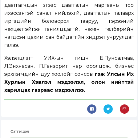
даатгагчдын зүгээс даатгалын маргааны тоо
ихэссэнтэй санал нийлэхгүй, даатгалын талаарх
иргэдийн боловсрол тааруу, гэрээний
нөхцөлтэйгээ танилцдаггүй, нөхөн төлбөрийн
нэгдсэн цахим сан байдаггүйн хүндрэл учруулдаг
гэлээ.
Хэлэлцүүлэгт УИХ-ын гишүүн Б.Пунсалмаа,
Л.Энхнасан, П.Ганзориг нар оролцож, бизнес
эрхлэгчдийн дуу хоолойг сонсов
гэж Улсын Их
Хурлын Хэвлэл мэдээлэл, олон нийттэй
харилцах газраас мэдээллээ.
Сэтгэгдэл