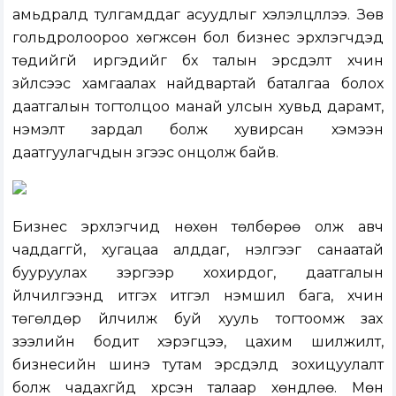
амьдралд тулгамддаг асуудлыг хэлэлцүүллээ. Зөв
гольдролоороо хөгжсөн бол бизнес эрхлэгчдэд
төдийгүй иргэдийг бүх талын эрсдэлт хүчин
зүйлсээс хамгаалах найдвартай баталгаа болох
даатгалын тогтолцоо манай улсын хувьд дарамт,
нэмэлт зардал болж хувирсан хэмээн
даатгуулагчдын зүгээс онцолж байв.
Бизнес эрхлэгчид нөхөн төлбөрөө олж авч
чаддаггүй, хугацаа алддаг, үнэлгээг санаатай
бууруулах зэргээр хохирдог, даатгалын
үйлчилгээнд итгэх итгэл үнэмшил бага, хүчин
төгөлдөр үйлчилж буй хууль тогтоомж зах
зээлийн бодит хэрэгцээ, цахим шилжилт,
бизнесийн шинэ тутам эрсдэлд зохицуулалт
болж чадахгүйд хүрсэн талаар хөндлөө. Мөн