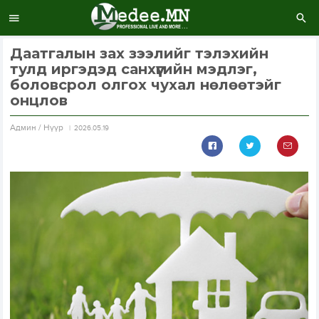
Даатгалын зах зээлийг тэлэхийн
тулд иргэдэд санхүүгийн мэдлэг,
боловсрол олгох чухал нөлөөтэйг
онцлов
Aдмин / Нүүр
2026.05.19