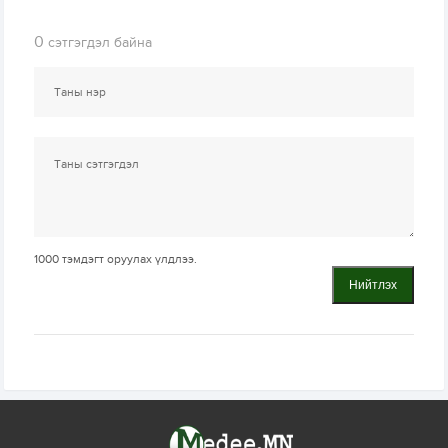
0
сэтгэгдэл байна
1000
тэмдэгт оруулах үлдлээ.
Нийтлэх