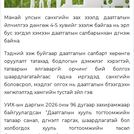
Манай улсын санхүүгийн зах зээлд даатгалын
үйлчилгээ дөнгөж 4-5 хувийг эзэлж байгаа нь эрүүл
бус үзэгдэл хэмээн даатгалын салбарынхан дүгнэж
байна.
Тэдний үзэж буйгаар даатгалын салбарт хөрөнгө
оруулалт татахад бодлогын дэмжлэг хэрэгтэй,
татварын ялгаваргүй орчинг бий болгох
шаардлагатайгаас гадна иргэдэд санхүүгийн
боловсрол, мэдлэг олгох нь даатгалын бүтээгдэхүүн
хөгжүүлэлтэд хамгийн тустай зүйл гэв.
УИХ-ын даргын 2026 оны 96 дугаар захирамжаар
байгуулагдсан “Даатгалын хууль тогтоомжийн
талаар санал, дүгнэлт гаргах, шаардлагатай бол
холбогдох хууль тогтоомжийн төсөл