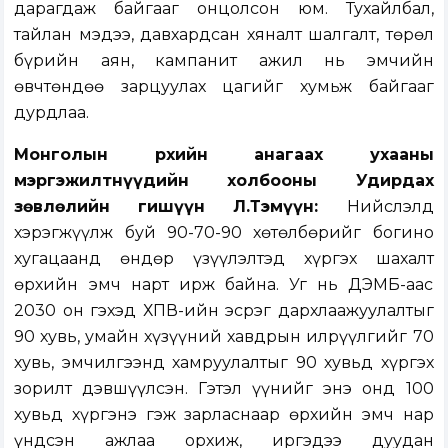
дарагдаж байгааг онцолсон юм. Тухайлбал,
тайлан мэдээ, давхардсан хяналт шалгалт, төрөл
бүрийн аян, кампанит ажил нь эмчийн
өвчтөндөө зарцуулах цагийг хумьж байгааг
дурдлаа.
Монголын Өрхийн анагаах ухааны
мэргэжилтнүүдийн холбооны Удирдах
зөвлөлийн гишүүн Л.Тэмүүн:
Нийслэлд
хэрэгжүүлж буй 90-70-90 хөтөлбөрийг богино
хугацаанд өндөр үзүүлэлтэд хүргэх шахалт
өрхийн эмч нарт ирж байна. Уг нь ДЭМБ-аас
2030 он гэхэд ХПВ-ийн эсрэг дархлаажуулалтыг
90 хувь, умайн хүзүүний хавдрын илрүүлгийг 70
хувь, эмчилгээнд хамруулалтыг 90 хувьд хүргэх
зорилт дэвшүүлсэн. Гэтэл үүнийг энэ онд 100
хувьд хүргэнэ гэж зарласнаар өрхийн эмч нар
үндсэн ажлаа орхиж, иргэдээ дуудан