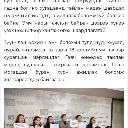
сургалтад ажлын цагаар хамруулдаг. Үүнээс
гадна богино хугацаанд тайлан мэдээ шаардах
нь эмчийг иргэддээ үйлчлэх боломжгүй болгож
байна. Эмч нарыг ажлын байран дээрээ хүнээ
үзэх нөхцөлөөр хангаж өгөх шаардлагатай.
Түүнчлэн өрхийн эмч болохын тулд нүд, хүүхэд,
нярай, жирэмсэн эх зэрэг 18 төрлийн чиглэлээр
суралцаж мэргэшдэг. Гэвч өнөөдөр тайлан
мэдээ, судалгаа, захиргааны дарамтаас болж
иргэддээ бүрэн хүрч ажиллах боломж
хязгаарлагдаж байгаа аж.