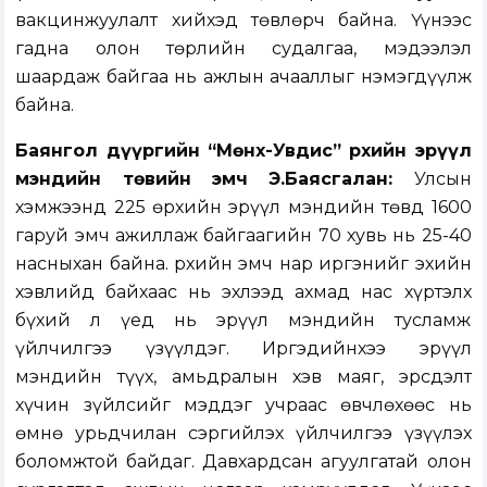
вакцинжуулалт хийхэд төвлөрч байна. Үүнээс
гадна олон төрлийн судалгаа, мэдээлэл
шаардаж байгаа нь ажлын ачааллыг нэмэгдүүлж
байна.
Баянгол дүүргийн “Мөнх-Увдис” Өрхийн эрүүл
мэндийн төвийн эмч Э.Баясгалан:
Улсын
хэмжээнд 225 өрхийн эрүүл мэндийн төвд 1600
гаруй эмч ажиллаж байгаагийн 70 хувь нь 25-40
насныхан байна. Өрхийн эмч нар иргэнийг эхийн
хэвлийд байхаас нь эхлээд ахмад нас хүртэлх
бүхий л үед нь эрүүл мэндийн тусламж
үйлчилгээ үзүүлдэг. Иргэдийнхээ эрүүл
мэндийн түүх, амьдралын хэв маяг, эрсдэлт
хүчин зүйлсийг мэддэг учраас өвчлөхөөс нь
өмнө урьдчилан сэргийлэх үйлчилгээ үзүүлэх
боломжтой байдаг. Давхардсан агуулгатай олон