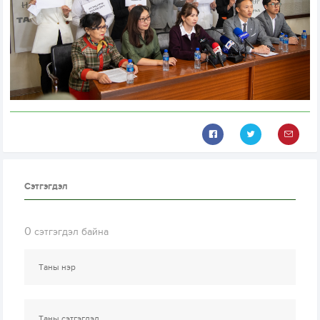
Сэтгэгдэл
0
сэтгэгдэл байна