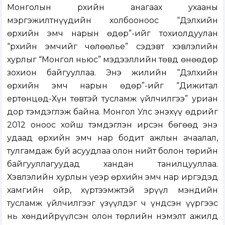
Монголын Өрхийн анагаах ухааны
мэргэжилтнүүдийн холбооноос “Дэлхийн
өрхийн эмч нарын өдөр”-ийг тохиолдуулан
“Өрхийн эмчийг чөлөөлье” сэдэвт хэвлэлийн
хурлыг “Монгол ньюс” мэдээллийн төвд өнөөдөр
зохион байгууллаа. Энэ жилийн “Дэлхийн
өрхийн эмч нарын өдөр”-ийг “Дижитал
ертөнцөд-Хүн төвтэй тусламж үйлчилгээ” уриан
дор тэмдэглэж байна. Монгол Улс энэхүү өдрийг
2012 оноос хойш тэмдэглэн ирсэн бөгөөд энэ
удаад өрхийн эмч нар бодит ажлын ачаалал,
тулгамдаж буй асуудлаа олон нийт болон төрийн
байгууллагуудад хандан танилцууллаа.
Хэвлэлийн хурлын үеэр өрхийн эмч нар иргэдэд
хамгийн ойр, хүртээмжтэй эрүүл мэндийн
тусламж үйлчилгээг үзүүлдэг ч үндсэн үүргээс
нь хөндийрүүлсэн олон төрлийн нэмэлт ажилд