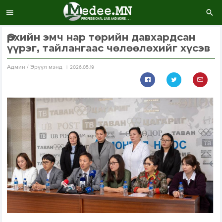
Өрхийн эмч нар төрийн давхардсан
үүрэг, тайлангаас чөлөөлөхийг хүсэв
Aдмин / Эрүүл мэнд
2026.05.19