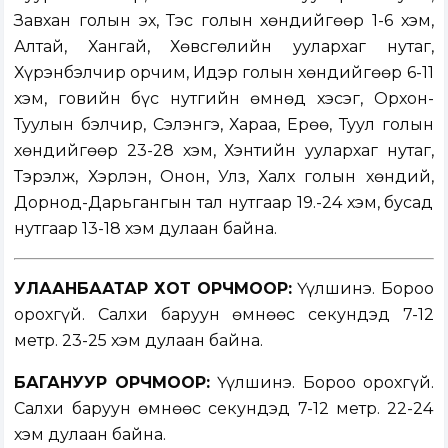
Завхан голын эх, Тэс голын хөндийгөөр 1-6 хэм,
Алтай, Хангай, Хөвсгөлийн уулархаг нутаг,
Хүрэнбэлчир орчим, Идэр голын хөндийгөөр 6-11
хэм, говийн бүс нутгийн өмнөд хэсэг, Орхон-
Туулын бэлчир, Сэлэнгэ, Хараа, Ерөө, Туул голын
хөндийгөөр 23-28 хэм, Хэнтийн уулархаг нутаг,
Тэрэлж, Хэрлэн, Онон, Улз, Халх голын хөндий,
Дорнод-Дарьгангын тал нутгаар 19.-24 хэм, бусад
нутгаар 13-18 хэм дулаан байна.
УЛААНБААТАР ХОТ ОРЧМООР:
Үүлшинэ. Бороо
орохгүй. Салхи баруун өмнөөс секундэд 7-12
метр. 23-25 хэм дулаан байна.
БАГАНУУР ОРЧМООР:
Үүлшинэ. Бороо орохгүй.
Салхи баруун өмнөөс секундэд 7-12 метр. 22-24
хэм дулаан байна.