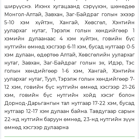
ширүүснэ. Ихэнх хугацаанд сэрүүхэн, шөнөдөө
Монгол-Алтай, Завхан, Заг-Байдраг голын эхээр
5-10 хэм хүйтэн, Хангай, Хөвсгөл, Хэнтийн
уулархаг нутаг, Тэрэлж голын хөндийгөөр 1
хэмийн дулаанаас 4 хэм хүйтэн, говийн бүс
нутгийн өмнөд хэсгээр 6-11 хэм, бусад нутгаар 0-5
хэм дулаан, өдөртөө Алтай, Хөвсгөлийн уулархаг
нутаг, Завхан, Заг-Байдраг голын эх, Идэр, Тэс
голын хөндийгөөр 1-6 хэм, Хангай, Хэнтийн
уулархаг нутаг, Туул, Тэрэлж голын хөндийгөөр 7-
12 хэм, говийн бүс нутгийн өмнөд хэсгээр 21-26
хэм, говийн бүс нутгийн хойд хэсэг болон
Дорнод-Дарьгангын тал нутгаар 17-22 хэм, бусад
нутгаар 12-17 хэм дулаан байна. Тавдугаар сарын
22-нд нутгийн баруун өмнөд, 23-нд нутгийн зүүн
өмнөд хэсгээр дулаарна