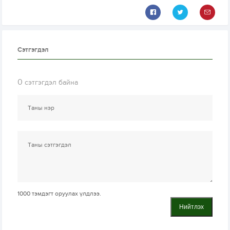
Сэтгэгдэл
0
сэтгэгдэл байна
1000
тэмдэгт оруулах үлдлээ.
Нийтлэх