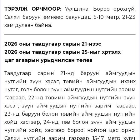
ТЭРЭЛЖ ОРЧМООР:
Үүлшинэ. Бороо орохгүй.
Салхи баруун өмнөөс секундэд 5-10 метр. 21-23
хэм дулаан байна.
2026 оны тавдугаар сарын 21-нээс
2026 оны тавдугаар сарын 25-ныг хүртэлх
цаг агаарын урьдчилсан төлөв
Тавдугаар сарын 21-нд баруун аймгуудын
нутгийн зүүн хэсэг, төвийн аймгуудын ихэнх
нутаг, говь болон зүүн аймгуудын нутгийн зарим
газраар, 22-нд төвийн аймгуудын нутгийн зүүн
хэсэг, зүүн аймгуудын нутгийн зарим газраар,
23-нд баруун болон төвийн аймгуудын нутгийн
хойд хэсгээр, 24-нд төв болон зүүн аймгуудын
нутгийн хойд хэсгээр бороо, нойтон цас орно.
Салхи нутгийн зарим газраар 15-17 метр хүрч