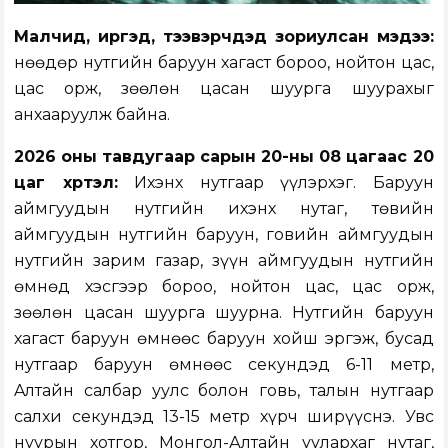
Малчид, иргэд, тээвэрчдэд зориулсан мэдээ:
Өнөөдөр нутгийн баруун хагаст бороо, нойтон цас,
цас орж, зөөлөн цасан шуурга шуурахыг
анхааруулж байна.
2026 оны тавдугаар сарын 20-ны 08 цагаас 20
цаг хүртэл:
Ихэнх нутгаар үүлэрхэг. Баруун
аймгуудын нутгийн ихэнх нутаг, төвийн
аймгуудын нутгийн баруун, говийн аймгуудын
нутгийн зарим газар, зүүн аймгуудын нутгийн
өмнөд хэсгээр бороо, нойтон цас, цас орж,
зөөлөн цасан шуурга шуурна. Нутгийн баруун
хагаст баруун өмнөөс баруун хойш эргэж, бусад
нутгаар баруун өмнөөс секундэд 6-11 метр,
Aлтайн салбар уулс болон говь, талын нутгаар
салхи секундэд 13-15 метр хүрч ширүүснэ. Увс
нуурын хотгор, Монгол-Алтайн уулархаг нутаг,