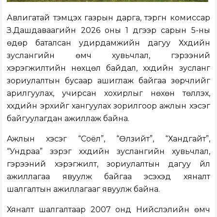
Авлигатай тэмцэх газрын дарга, тэргүүн комиссар
З.Дашдаваагийн 2026 оны 1 дүгээр сарын 5-ны
өдөр баталсан удирдамжийн дагуу Хүүхдийн
зуслангийн өмч хувьчлал, гэрээний
хэрэгжилтийн нөхцөл байдал, хүүхдийн зусланг
зориулалтын бусаар ашиглаж байгаа зөрчлийг
арилгуулах, учирсан хохирлыг нөхөн төлүүлэх,
хүүхдийн эрхийг хангуулах зорилгоор ажлын хэсэг
байгуулагдан ажиллаж байна.
Ажлын хэсэг “Соёл”, “Өлзийт”, “Хандгайт”,
“Ундраа” зэрэг хүүхдийн зуслангийн хувьчлал,
гэрээний хэрэгжилт, зориулалтын дагуу үйл
ажиллагаа явуулж байгаа эсэхэд хяналт
шалгалтын ажиллагааг явуулж байна.
Хяналт шалгалтаар 2007 онд Нийслэлийн өмч