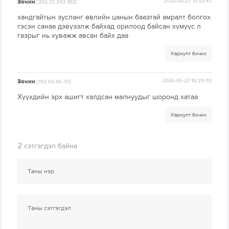
Зочин
2026-05-27 13:51:43
[202.72.243.182]
хандгайтын зусланг өвлийн цанын баазтай амралт болгох
гэсэн санаа дэвүззлж байхад орилоод байсан хүмүүс л
газрыг нь хуважж авсан байх даа
Хариулт бичих
Зочин
2026-05-27 10:29:02
[192.82.66.30]
Хүүхдийн эрх ашигт халдсан малнуудыг шоронд хатаа
Хариулт бичих
2
сэтгэгдэл байна