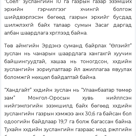
“Соёл” зуслангийн 10 га газрын газар эзэмших
эрхийн гэрчилгээг хүчингүй болгож
шийдвэрлэсэн бөгөөд газрын эрхийг бусдад
шилжүүлэхгүй байх талаар сумын Засаг даргад
албан шаардлага хүргүүлээд байна.
Төв аймгийн Эрдэнэ суманд байрлах “Өлзийт”
зуслан нь чанарын шаардлага хангахгүй хуучин
байшингуудтай, хашаа нь тоногдсон, хүүхдийн
зуслангийн зориулалтаар үйл ажиллагаа явуулах
боломжгүй нөхцөл байдалтай байна.
“Хандгайт” хүүхдийн зуслан нь “Улаанбаатар төмөр
зам” Монгол-Оросын хувь нийлүүлсэн
нийгэмлэгийн эзэмшилд байх бөгөөд хүүхдийн
зуслангийн газрын хэмжээ анх 30,6 га байсан бол
одоогийн байдлаар 19,7 га болж багассан байна.
Тухайн хүүхдийн зуслангийн газраас мод үржүүлгийн