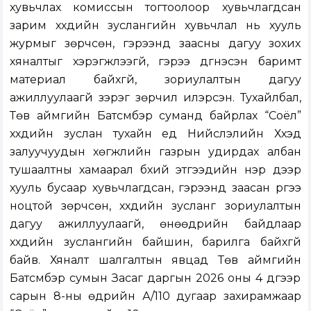
хувьчлах комиссын тогтоолоор хувьчлагдсан
зарим хүүхдийн зуслангийн хувьчлал нь хууль
журмыг зөрчсөн, гэрээнд заасны дагуу зохих
хяналтыг хэрэгжүүлээгүй, гэрээ дүгнэсэн баримт
материал байхгүй, зориулалтын дагуу
ажиллуулаагүй зэрэг зөрчил илэрсэн. Тухайлбал,
Төв аймгийн Батсүмбэр суманд байрлах “Соёл”
хүүхдийн зуслан тухайн үед Нийслэлийн Хүүхэд
залуучуудын хөгжлийн газрын удирдах албан
тушаалтны хамаарал бүхий этгээдийн нэр дээр
хууль бусаар хувьчлагдсан, гэрээнд заасан үүргээ
ноцтой зөрчсөн, хүүхдийн зусланг зориулалтын
дагуу ажиллуулаагүй, өнөөдрийн байдлаар
хүүхдийн зуслангийн байшин, барилга байхгүй
байв. Хяналт шалгалтын явцад Төв аймгийн
Батсүмбэр сумын Засаг даргын 2026 оны 4 дүгээр
сарын 8-ны өдрийн А/110 дугаар захирамжаар