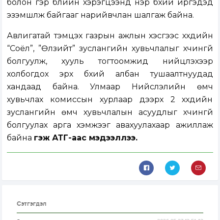
болон гэр бүлийн хэрэгцээнд нэр бүхий иргэдэд
эзэмшүүлж байгааг нарийвчлан шалгаж байна.
Авлигатай тэмцэх газрын ажлын хэсгээс хүүхдийн
“Соёл”, ”Өлзийт” зуслангийн хувьчлалыг хүчингүй
болгуулж, хууль тогтоомжид нийцүүлэхээр
холбогдох эрх бүхий албан тушаалтнуудад
хандаад байна. Улмаар Нийслэлийн өмч
хувьчлах комиссын хурлаар дээрх 2 хүүхдийн
зуслангийн өмч хувьчлалын асуудлыг хүчингүй
болгуулах арга хэмжээг авахуулахаар ажиллаж
байна
гэж АТГ-аас мэдээллээ.
Сэтгэгдэл