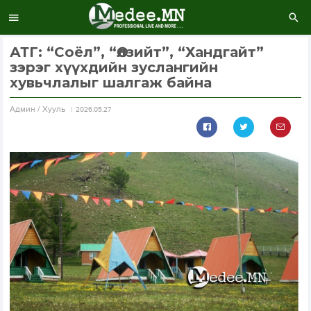
АТГ: “Соёл”, “Өлзийт”, “Хандгайт”
зэрэг хүүхдийн зуслангийн
хувьчлалыг шалгаж байна
Aдмин / Хууль
2026.05.27