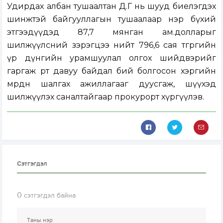
Удирдах албан тушаалтан Д.Г нь шууд биелэгдэх
шинжтэй байгууллагын тушаалаар нэр бүхий
этгээдүүдэд 87,7 мянган ам.долларыг
шилжүүлсний зэрэгцээ нийт 796,6 сая төгрөгийн
үр дүнгийн урамшуулал олгох шийдвэрийг
гаргаж өөртөө давуу байдал бий болгосон хэргийн
мөрдөн шалгах ажиллагааг дуусгаж, шүүхэд
шилжүүлэх саналтайгаар прокурорт хүргүүлэв.
Сэтгэгдэл
0
сэтгэгдэл байна