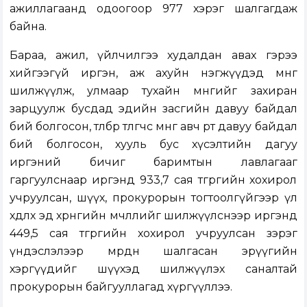
ажиллагаанд одоогоор 977 хэрэг шалгагдаж
байна.
Бараа, ажил, үйлчилгээ худалдан авах гэрээ
хийгээгүй иргэн, аж ахуйн нэгжүүдэд мөнгө
шилжүүлж, улмаар тухайн мөнгийг захиран
зарцуулж бусдад эдийн засгийн давуу байдал
бий болгосон, төлбөр төлөгчөөс мөнгө авч өөртөө давуу байдал
бий болгосон, хууль бус хүсэлтийн дагуу
иргэний бичиг баримтын лавлагааг
гаргуулснаар иргэнд 933,7 сая төгрөгийн хохирол
учруулсан, шүүх, прокурорын тогтоолгүйгээр үл
хөдлөх эд хөрөнгийн өмчлөлийг шилжүүлснээр иргэнд
449,5 сая төгрөгийн хохирол учруулсан зэрэг
үндэслэлээр мөрдөн шалгасан эрүүгийн
хэргүүдийг шүүхэд шилжүүлэх саналтай
прокурорын байгууллагад хүргүүллээ.