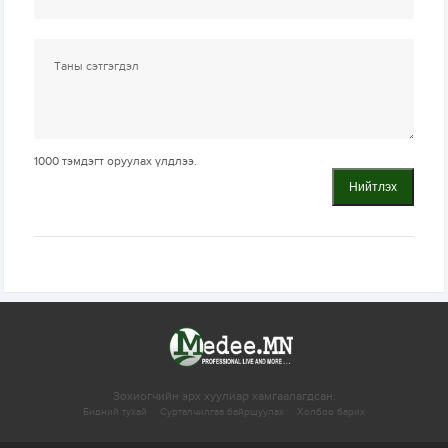
1000
тэмдэгт оруулах үлдлээ.
Нийтлэх
Зохиогчийн эрх хуулиар хамгаалагдсан.
Бидний тухай
Сурталчилгаа байршуулах
Холбоо барих