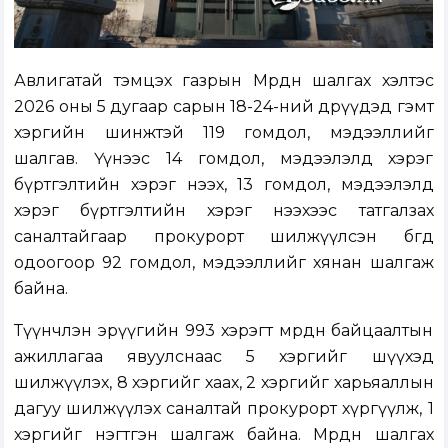
Авлигатай тэмцэх газрын Мөрдөн шалгах хэлтэс
2026 оны 5 дугаар сарын 18-24-ний өдрүүдэд гэмт
хэргийн шинжтэй 119 гомдол, мэдээллийг
шалгав. Үүнээс 14 гомдол, мэдээлэлд хэрэг
бүртгэлтийн хэрэг нээх, 13 гомдол, мэдээлэлд
хэрэг бүртгэлтийн хэрэг нээхээс татгалзах
саналтайгаар прокурорт шилжүүлсэн бөгөөд
одоогоор 92 гомдол, мэдээллийг хянан шалгаж
байна.
Түүнчлэн эрүүгийн 993 хэрэгт мөрдөн байцаалтын
ажиллагаа явуулснаас 5 хэргийг шүүхэд
шилжүүлэх, 8 хэргийг хаах, 2 хэргийг харьяаллын
дагуу шилжүүлэх саналтай прокурорт хүргүүлж, 1
хэргийг нэгтгэн шалгаж байна. Мөрдөн шалгах