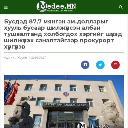
Бусдад 87,7 мянган ам.долларыг
хууль бусаар шилжүүлсэн албан
тушаалтанд холбогдох хэргийг шүүхэд
шилжүүлэх саналтайгаар прокурорт
хүргүүлэв
Aдмин / Хууль
2026.05.27