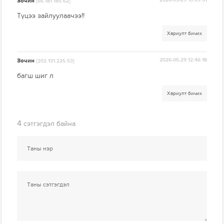
Зочин
2026-05-29 13:09:51
[66.181.185.62]
Түцээ зайлуулаачээ!!
Хариулт бичих
Зочин
2026-05-29 12:46:18
[202.131.225.53]
багш шиг л
Хариулт бичих
4
сэтгэгдэл байна