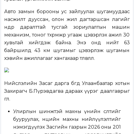
Авто замын борооны ус зайлуулах шугамуудаас
насжилт дууссан, олон жил дагтаршсан лагийг
өндөр даралттай тусгай зориулалтын машин
механизм, тоног төхөөрөмжөөр угааж цэвэрлэх ажил 30
хувьтай хийгдэж байна. Энэ онд нийт 63
байршилд 43 км шугамыг цэвэрлэж шугамын
хэвийн ажиллагааг хангахаар төлөвлөлөө.
Нийслэлийн Засаг дарга бөгөөд Улаанбаатар хотын
Захирагч Б.Пүрэвдагва дараах үүрэг даалгаврыг
өглөө.
Улирлын шинжтэй махны үнийн өсөлтийг
бууруулах, нөөцийн махны нийлүүлэлтийг
нэмэгдүүлэх Засгийн газрын 2026 оны 201