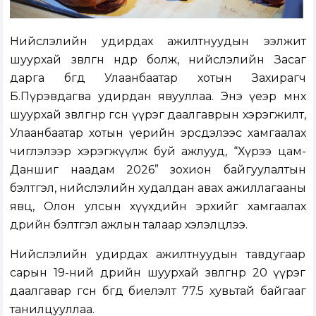
Нийслэлийн удирдах ажилтнуудын ээлжит
шуурхай зөвлөгөөн өнөөдөр болж, нийслэлийн Засаг
дарга бөгөөд Улаанбаатар хотын Захирагч
Б.Пүрэвдагва удирдан явууллаа. Энэ үеэр өмнөх
шуурхай зөвлөгөөнөөр өгсөн үүрэг даалгаврын хэрэгжилт,
Улаанбаатар хотын үерийн эрсдэлээс хамгаалах
чиглэлээр хэрэгжүүлж буй ажлууд, “Хүрээ цам-
Даншиг наадам 2026” зохион байгуулалтын
бэлтгэл, нийслэлийн худалдан авах ажиллагааны
явц, Олон улсын хүүхдийн эрхийг хамгаалах
өдрийн бэлтгэл ажлын талаар хэлэлцлээ.
Нийслэлийн удирдах ажилтнуудын тавдугаар
сарын 19-ний өдрийн шуурхай зөвлөгөөнөөр 20 үүрэг
даалгавар өгсөн бөгөөд биелэлт 77.5 хувьтай байгааг
танилцууллаа.