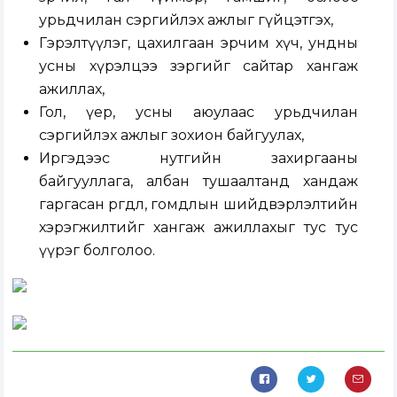
урьдчилан сэргийлэх ажлыг гүйцэтгэх,
Гэрэлтүүлэг, цахилгаан эрчим хүч, ундны
усны хүрэлцээ зэргийг сайтар хангаж
ажиллах,
Гол, үер, усны аюулаас урьдчилан
сэргийлэх ажлыг зохион байгуулах,
Иргэдээс нутгийн захиргааны
байгууллага, албан тушаалтанд хандаж
гаргасан өргөдөл, гомдлын шийдвэрлэлтийн
хэрэгжилтийг хангаж ажиллахыг тус тус
үүрэг болголоо.