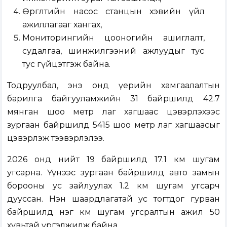
Өргөлтийн насос станцын хэвийн үйл
ажиллагааг хангах,
Мониторингийн цооногийн ашиглалт,
судалгаа, шинжилгээний ажлуудыг тус
тус гүйцэтгэж байна.
Тодруулбал, энэ онд үерийн хамгаалалтын
барилга байгууламжийн 31 байршилд 42.7
мянган шоо метр лаг хагшаас цэвэрлэхээс
зургаан байршилд 5415 шоо метр лаг хагшаасыг
цэвэрлэж тээвэрлэлээ.
2026 онд нийт 19 байршилд 17.1 км шугам
угсарна. Үүнээс зургаан байршилд авто замын
борооны ус зайлуулах 1.2 км шугам угсарч
дууссан. Нэн шаардлагатай ус тогтдог гурван
байршилд нэг км шугам угсралтын ажил 50
хувьтай үргэлжилж байна.