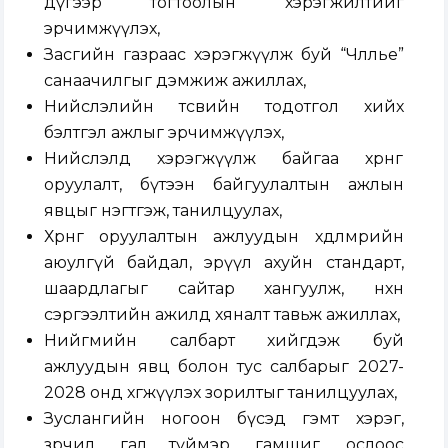
дүгээр тогтоолын хэрэгжилтийг
эрчимжүүлэх,
Засгийн газраас хэрэгжүүлж буй “Чөлөөлье”
санаачилгыг дэмжиж ажиллах,
Нийслэлийн төсвийн тодотгол хийх
бэлтгэл ажлыг эрчимжүүлэх,
Нийслэлд хэрэгжүүлж байгаа хөрөнгө
оруулалт, бүтээн байгуулалтын ажлын
явцыг нэгтгэж, танилцуулах,
Хөрөнгө оруулалтын ажлуудын хөдөлмөрийн
аюулгүй байдал, эрүүл ахуйн стандарт,
шаардлагыг сайтар хангуулж, нөхөн
сэргээлтийн ажилд хяналт тавьж ажиллах,
Нийгмийн салбарт хийгдэж буй
ажлуудын явц болон тус салбарыг 2027-
2028 онд хөгжүүлэх зорилтыг танилцуулах,
Зуслангийн ногоон бүсэд гэмт хэрэг,
зөрчил, гал түймэр, гамшиг, ослоос