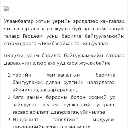
Улаанбаатар хотын үерийн эрсдэлээс хамгаалах
чиглэлээр авч хэрэгжүүлж буй арга хэмжээний
талаар Геодези, усны барилга байгууламжийн
газрын дарга Б.Бямбасайхан танилцууллаа.
Геодези, усны барилга байгууламжийн газраас
дараах чиглэлээр ажлууд хэрэгжүүлж байна.
Үерийн хамгаалалтын барилга
байгууламж, далан сувгийн цэвэрлэгээ,
үйлчилгээ, засвар арчлалт,
Авто замын борооны болон хөрсний ус
зайлуулах шугам сүлжээний угсралт,
засвар арчлалт, цэвэрлэгээ, үйлчилгээ,
Өндөржилт төлөвлөлтийг мөрдүүлж,
инженерийн зураг төсөл зөвшилцөх,