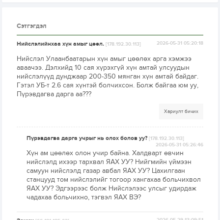
Сэтгэгдэл
Нийслэлийнхаа хүн амыг цөөл.
2026-05-31 05:20:18
[178.192.30.113]
Нийслэл Улаанбаатарын хүн амыг цөөлөх арга хэмжээ
аваачээ. Дэлхийд 10 сая хүрэхгүй хүн амтай улсуудын
нийслэлүүд дунджаар 200-350 мянган хүн амтай байдаг.
Гэтэл УБ-т 2.6 сая хүнтэй болчихсон. Болж байгаа юм уу,
Пүрэвдагва дарга аа???
Хариулт бичих
Пүрэвдагва дарга учрыг нь олох болов уу?
[178.192.30.113]
2026-05-31 05:26:46
Хүн ам цөөлөх олон учир байна. Халдварт өвчин
нийслэлд ихээр тархвал ЯАХ УУ? Нийгмийн үймээн
самуун нийслэлд газар авбал ЯАХ УУ? Цахилгаан
станцууд том нийслэлийг тогоор хангахаа больчихвол
ЯАХ УУ? Эдгээрээс болж Нийслэлээс улсыг удирдаж
чадахаа больчихно, тэгвэл ЯАХ ВЭ?