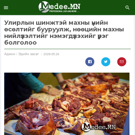
Улирлын шинжтэй махны үнийн
өсөлтийг бууруулж, нөөцийн махны
нийлүүлэлтийг нэмэгдүүлэхийг үүрэг
болголоо
Aдмин / Эдийн засаг
2026.05.29