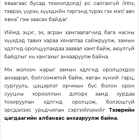
яваагаас бусад тохиолдолд) өөрөөсөө салгахгүй /хөтлөх,
тэврэх, үүрэх, хүүхдийн тэргэнд түрэх гэх мэт/ авч
явна” гэж заасан байдаг.
Иймд эцэг, эх, асран хамгаалагчид бага насны
хүүхдэд тавих хараа хяналтаа сайжруулж, замын
хөдөлгөөнд оролцуулахдаа заавал хамт байж, аюулгүй
байдлыг нь хангахыг анхааруулж байна.
Мөн жолооч нарыг замын хөдөлгөөнд оролцохдоо
анхаарал, болгоомжтой байж, явган хүний гарц,
сургууль, цэцэрлэг орчмын бүс болон орон
сууцны хорооллын доторх замд хурдаа
тохируулан хөдөлгөөнд оролцож, болзошгүй
эрсдэлээс урьдчилан сэргийлэхийг
Тээврийн
цагдаагийн албанаас анхааруулж байна.