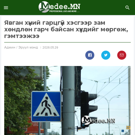
Явган хүний гарцгүй хэсгээр зам
хөндлөн гарч байсан хүүхдийг мөргөж,
гэмтээжээ
Aдмин / Эрүүл мэнд
2026.05.29