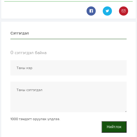
Сэтгэгдэл
0
сэтгэгдэл байна
1000
тэмдэгт оруулах үлдлээ.
Нийтлэх