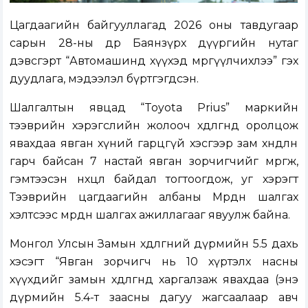
Цагдаагийн байгууллагад 2026 оны тавдугаар
сарын 28-ны өдөр Баянзүрх дүүргийн нутаг
дэвсгэрт “Автомашинд хүүхэд мөргүүлчихлээ” гэх
дуудлага, мэдээлэл бүртгэгдсэн.
Шалгалтын явцад “Toyota Prius” маркийн
тээврийн хэрэгслийн жолооч хөдөлгөөнд оролцож
явахдаа явган хүний гарцгүй хэсгээр зам хөндлөн
гарч байсан 7 настай явган зорчигчийг мөргөж,
гэмтээсэн нөхцөл байдал тогтоогдож, уг хэрэгт
Тээврийн цагдаагийн албаны Мөрдөн шалгах
хэлтсээс мөрдөн шалгах ажиллагааг явуулж байна.
Монгол Улсын Замын хөдөлгөөний дүрмийн 5.5 дахь
хэсэгт “Явган зорчигч нь 10 хүртэлх насны
хүүхдийг замын хөдөлгөөнд харгалзаж явахдаа (энэ
дүрмийн 5.4-т заасны дагуу жагсаалаар авч