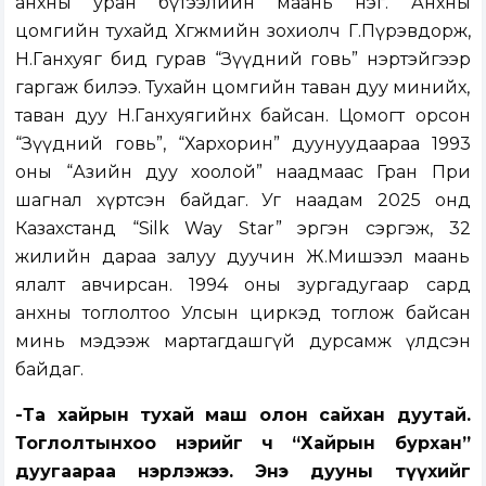
анхны уран бүтээлийн маань нэг. Анхны
цомгийн тухайд Хөгжмийн зохиолч Г.Пүрэвдорж,
Н.Ганхуяг бид гурав “Зүүдний говь” нэртэйгээр
гаргаж билээ. Тухайн цомгийн таван дуу минийх,
таван дуу Н.Ганхуягийнх байсан. Цомогт орсон
“Зүүдний говь”, “Хархорин” дуунуудаараа 1993
оны “Азийн дуу хоолой” наадмаас Гран При
шагнал хүртсэн байдаг. Уг наадам 2025 онд
Казахстанд “Silk Way Star” эргэн сэргэж, 32
жилийн дараа залуу дуучин Ж.Мишээл маань
ялалт авчирсан. 1994 оны зургадугаар сард
анхны тоглолтоо Улсын циркэд тоглож байсан
минь мэдээж мартагдашгүй дурсамж үлдсэн
байдаг.
-Та хайрын тухай маш олон сайхан дуутай.
Тоглолтынхоо нэрийг ч “Хайрын бурхан”
дуугаараа нэрлэжээ. Энэ дууны түүхийг