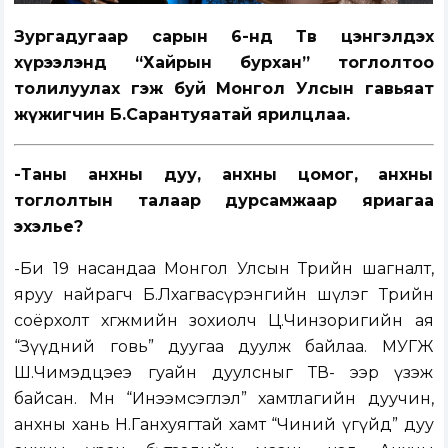
Зургадугаар сарын 6-нд Төв цэнгэлдэх
хүрээлэнд “Хайрын бурхан” тоглолтоо
толилуулах гэж буй Монгол Улсын гавьяат
жүжигчин Б.Сарантуяатай ярилцлаа.
-Таны анхны дуу, анхны цомог, анхны
тоглолтын талаар дурсамжаар яриагаа
эхэлье?
-Би 19 насандаа Монгол Улсын Төрийн шагналт,
яруу найрагч Б.Лхагвасүрэнгийн шүлэг Төрийн
соёрхолт хөгжмийн зохиолч Ц.Чинзоригийн ая
“Зүүдний говь” дуугаа дуулж байлаа. МУГЖ
Ш.Чимэдцэеэ гуайн дуулсныг ТВ- ээр үзэж
байсан. Мөн “Инээмсэглэл” хамтлагийн дуучин,
анхны хань Н.Ганхуягтай хамт “Чиний үгүйд” дуу