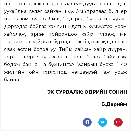
ногоохон дэвжээн дээр аялгуу дуугаараа нэгдэн
уухайлна гэдэг сайхан шүү. Амьдралаас бид ер
нь их юм хүлээх биш, бид өөрсдөө бүтээх нь чухал.
Дэргэдээ байгаа хамгийн дотны хүмүүстээ урам
хайрлаж, эргэн тойрондоо хайр түгээж, мөн
тэднийгээ хайрын бурхад гэж бодож хүндэтгэж
явах ёстой болов уу. Тийм сайхан хайр дүүрэн,
эерэг энерги түгээсэн тоглолт болох байх гэж
бодож байна. Та бүхнийгээ “Хайрын бурхан” 40
жилийн ойн тоглолтод нэгдээрэй гэж урьж
байна.
ЭХ СУРВАЛЖ: ӨДРИЙН СОНИН
Б.Дарийм