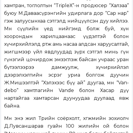
хамтран, тоглолтын “TripleХ”-н продюсер “Халзаа”
буюу М.Даваасүрэнгийн удирлага дор “Сар нар”
гэж залуусынхаа сэтгэлд нийцүүлсэн дуу хийлээ.
Мөн сүүлийн үед нийгэмд болж буй, хүн
хоорондын харилцаанаас үүдэлтэй болон
хүчирхийлэлд өртөж амь насаа алдсан харуусалтай,
жигшмээр үйл явдлуудад зүрх сэтгэл минь гүн
гүнзгий цочирдож эмзэглэж байсан учраас уран
бүтээлээрээ дамжуулж, хүчирхийлэл
дээрэлхэлтийн эсрэг уриа болгож дуучин
Ж.Мишээлтэй “Хэлэхээс бүү ай” дуугаа, мөн “Van­
debo” хамтлагийн Vande болон Хасар дүү
нартайгаа хамтарсан дуунуудаа дуулаад явж
байна.
Мөн энэ жил Төрийн соёрхолт, хөгжмийн зохиолч
Д.Лувсаншарав гуайн 100 жилийн ой болон