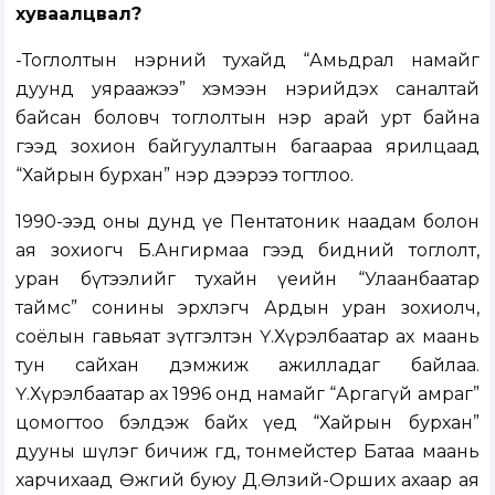
хуваалцвал?
-Тоглолтын нэрний тухайд “Амьдрал намайг
дуунд уяраажээ” хэмээн нэрийдэх саналтай
байсан боловч тоглолтын нэр арай урт байна
гээд зохион байгуулалтын багаараа ярилцаад
“Хайрын бурхан” нэр дээрээ тогтлоо.
1990-ээд оны дунд үе Пентатоник наадам болон
ая зохиогч Б.Ангирмаа гээд бидний тоглолт,
уран бүтээлийг тухайн үеийн “Улаанбаатар
таймс” сонины эрхлэгч Ардын уран зохиолч,
соёлын гавьяат зүтгэлтэн Ү.Хүрэлбаатар ах маань
тун сайхан дэмжиж ажилладаг байлаа.
Ү.Хүрэлбаатар ах 1996 онд намайг “Аргагүй амраг”
цомогтоо бэлдэж байх үед “Хайрын бурхан”
дууны шүлэг бичиж өгөөд, тонмейстер Батаа маань
харчихаад Өөжгий буюу Д.Өлзий-Орших ахаар ая