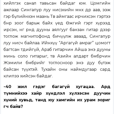
хийлгэх санал тавьсан байдаг юм. Цомгийн
ажлаар Сингапур луу нисэхийн өмнөх өдөр аав, ээж
гэр бүлийнхэн маань Төв аймгаас ирчихсэн гэртээ
бөөнөөрөө зоог барьж байх үед Өөжгий гэрт хүрээд
ирсэн, нөгөө өрөөнд дууны аялгууг банзан гитар дээр
тоглож магнитофонд бичүүлж аваад, Сингапур
луу нисч байлаа. Ийнхүү “Аргагүй амраг” цомогт
багтсан төдийгүй, Араб гитарчин Айша энэ дууны
минь соло гитарыг, төв Азийн алдарт бөмбөрчин
Жэмили бөмбөрийг тоглосноор энэ дуу бүтэж
байсан түүхтэй. Тухайн оны наймдугаар сард
клипээ хийсэн байдаг.
-40 жил гэдэг багагүй хугацаа. Ард
түмнийхээ хайр хүндлэл хүлээсэн дуучин
хүний хувьд, танд юу хамгийн их урам зориг
өгч байв?