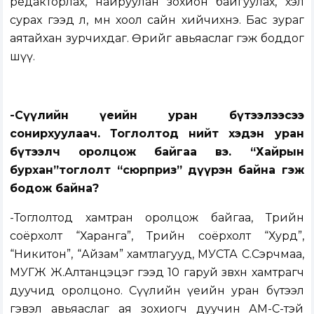
редакторлах, найруулан зохион байгуулах, хэл
сурах гээд л, мөн хоол сайн хийчихнэ. Бас зураг
аятайхан зурчихдаг. Өөрийгөө авьяаслаг гэж боддог
шүү.
-Сүүлийн үеийн уран бүтээлээсээ
сонирхуулаач. Тоглолтод нийт хэдэн уран
бүтээлч оролцож байгаа вэ. “Хайрын
бурхан”тоглолт “сюрприз” дүүрэн байна гэж
бодож байна?
-Тоглолтод хамтран оролцож байгаа, Төрийн
соёрхолт “Харанга”, Төрийн соёрхолт “Хурд”,
“Никитон”, “Айзам” хамтлагууд, МУСТА С.Сэрчмаа,
МУГЖ Ж.Алтанцэцэг гээд 10 гаруй зөвхөн хамтрагч
дуучид оролцоно. Сүүлийн үеийн уран бүтээл
гэвэл авьяаслаг ая зохиогч дуучин АМ-С-тэй