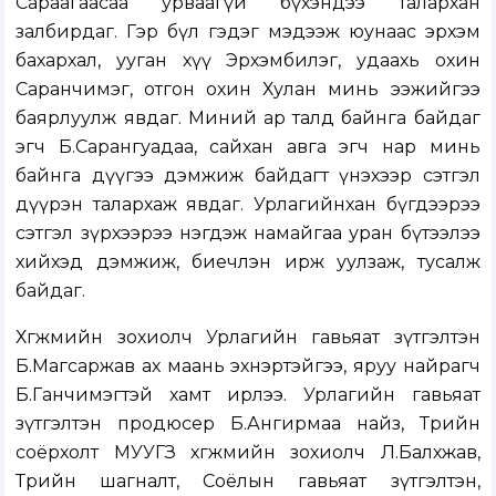
Сараагаасаа урваагүй бүхэндээ талархан
залбирдаг. Гэр бүл гэдэг мэдээж юунаас эрхэм
бахархал, ууган хүү Эрхэмбилэг, удаахь охин
Саранчимэг, отгон охин Хулан минь ээжийгээ
баярлуулж явдаг. Миний ар талд байнга байдаг
эгч Б.Сарангуадаа, сайхан авга эгч нар минь
байнга дүүгээ дэмжиж байдагт үнэхээр сэтгэл
дүүрэн талархаж явдаг. Урлагийнхан бүгдээрээ
сэтгэл зүрхээрээ нэгдэж намайгаа уран бүтээлээ
хийхэд дэмжиж, биечлэн ирж уулзаж, тусалж
байдаг.
Хөгжмийн зохиолч Урлагийн гавьяат зүтгэлтэн
Б.Магсаржав ах маань эхнэртэйгээ, яруу найрагч
Б.Ганчимэгтэй хамт ирлээ. Урлагийн гавьяат
зүтгэлтэн продюсер Б.Ангирмаа найз, Төрийн
соёрхолт МУУГЗ хөгжмийн зохиолч Л.Балхжав,
Төрийн шагналт, Соёлын гавьяат зүтгэлтэн,