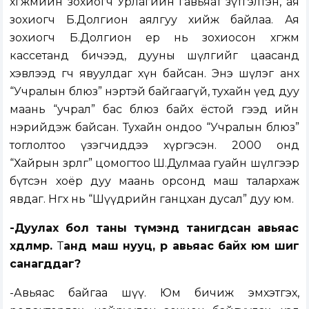
хөгжмийн зохиогч Урлагийн гавьяат зүтгэлтэн, ая
зохиогч Б.Долгион аялгуу хийж байлаа. Ая
зохиогч Б.Долгион ер нь зохиосон хөгжмөө
кассетанд бичээд, дууны шүлгийг цаасанд
хэвлээд өгч явуулдаг хүн байсан. Энэ шүлэг анх
“Учралын блюз” нэртэй байгаагүй, тухайн үед дуу
маань “учрал” бас блюз байх ёстой гээд ийн
нэрийдэж байсан. Тухайн ондоо “Учралын блюз”
тоглолтоо үзэгчиддээ хүргэсэн. 2000 онд
“Хайрын зөрлөг” цомогтоо Ш.Дулмаа гуайн шүлгээр
бүтсэн хоёр дуу маань орсонд маш талархаж
явдаг. Нөгөөх нь “Шүүдрийн ганцхан дусал” дуу юм.
-Дуулах бол таны түмэнд танигдсан авьяас
хөдөлмөр.
Т
анд маш нууц, өөр авьяас байх юм шиг
санагддаг?
-Авьяас байгаа шүү. Юм бичиж эмхэтгэх,