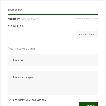
Сэтгэгдэл
Unknown
2026-06-04 08:51:09
[202.126.89.211]
Good luck
Хариулт бичих
1
сэтгэгдэл байна
1000
тэмдэгт оруулах үлдлээ.