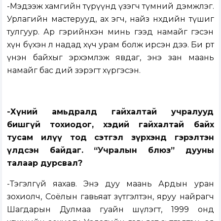
-Мэдээж хамгийн түрүүнд үзэгч түмний дэмжлэг.
Урлагийн мастерууд, ах эгч, найз нөхдийн түшиг
тулгуур. Ар гэрийнхэн минь гээд намайг гэсэн
хүн бүхэн л надад хүч урам болж ирсэн дээ. Би өөртөө
үнэн байхыг эрхэмлэж явдаг, энэ зан маань
намайг бас өдий зэрэгт хүргэсэн.
-Хүний амьдралд гайхалтай учралууд
бишгүй тохиодог, хэдий гайхалтай байх
тусам илүү тод сэтгэл зүрхэнд гэрэлтэн
үлдсэн байдаг. “Учралын блюз” дууны
талаар дурсвал?
-Тэгэлгүй яахав. Энэ дуу маань Ардын уран
зохиолч, Соёлын гавьяат зүтгэлтэн, яруу найрагч
Шагдарын Дулмаа гуайн шүлэгт, 1999 онд