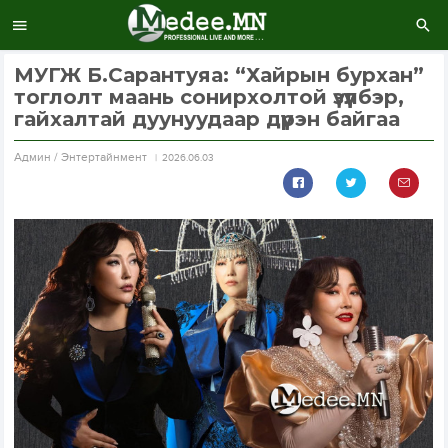
МУГЖ Б.Сарантуяа: “Хайрын бурхан”
тоглолт маань сонирхолтой үзүүлбэр,
гайхалтай дуунуудаар дүүрэн байгаа
Aдмин / Энтертайнмент
2026.06.03