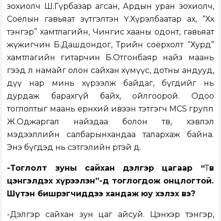
зохиолч Ш.Гүрбазар агсан, Ардын уран зохиолч,
Соёлын гавьяат зүтгэлтэн Ү.Хүрэлбаатар ах, “Хөх
тэнгэр” хамтлагийн, Чингис хааны одонт, гавьяат
жүжигчин Б.Дашдондог, Төрийн соёрхолт “Хурд”
хамтлагийн гитарчин Б.Отгонбаяр найз маань
гээд л намайг олон сайхан хүмүүс, дотны андууд,
дүү нар минь хүрээлж байдаг, бүгдийг нь
дурдаж барахгүй байх, ойлгоорой. Одоо
тоглолтыг маань ерөнхий ивээн тэтгэгч MCS групп
Ж.Оджаргал найздаа болон тв, хэвлэл
мэдээллийн салбарынхандаа талархаж байна.
Энэ бүгдэд нь сэтгэлийн өртэй дөө.
-Тоглолт зуны сайхан дэлгэр цагаар “
Т
өв
цэнгэлдэх хүрээлэн”-д тоглогдож онцлогтой.
Шүтэн бишрэгчиддээ хандаж юу хэлэх вэ?
-Дэлгэр сайхан зун цаг айсуй. Цэнхэр тэнгэр,