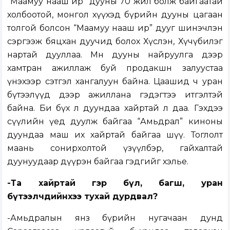
“Маамуу нааш ир” дууны 70 жил болж байгаатай
холбоотой, монгол хүүхэд бүрийн дууны цагаан
толгой болсон “Маамуу нааш ир” дууг шинэчлэн
сэргээж бяцхан дуучид болох Хүслэн, Хүчүбилэг
нартай дууллаа. Мөн дууны найруулга дээр
хамтран ажиллаж буй продакшн залуустаа
үнэхээр сэтгэл хангалуун байна. Цаашид ч уран
бүтээлүүд дээр ажиллана гэдэгтээ итгэлтэй
байна. Би бүх л дуундаа хайртай л даа. Гэхдээ
cүүлийн үед дуулж байгаа “Амьдрал” киноны
дуундаа маш их хайртай байгаа шүү. Тоглолт
маань сонирхолтой үзүүлбэр, гайхалтай
дуунуудаар дүүрэн байгаа гэдгийг хэлье.
-Та хайртай гэр бүл, багш, уран
бүтээлчдийнхээ тухай дурдвал?
-Амьдралын янз бүрийн нугачаан дунд