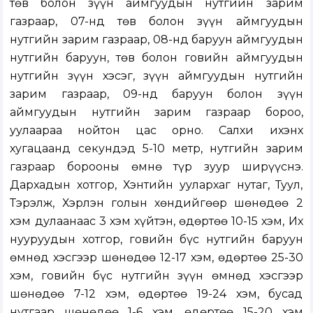
төв болон зүүн аймгуудын нутгийн зарим
газраар, 07-нд төв болон зүүн аймгуудын
нутгийн зарим газраар, 08-нд баруун аймгуудын
нутгийн баруун, төв болон говийн аймгуудын
нутгийн зүүн хэсэг, зүүн аймгуудын нутгийн
зарим газраар, 09-нд баруун болон зүүн
аймгуудын нутгийн зарим газраар бороо,
уулаараа нойтон цас орно. Салхи ихэнх
хугацаанд секундэд 5-10 метр, нутгийн зарим
газраар борооны өмнө түр зуур ширүүснэ.
Дархадын хотгор, Хэнтийн уулархаг нутаг, Туул,
Тэрэлж, Хэрлэн голын хөндийгөөр шөнөдөө 2
хэм дулаанаас 3 хэм хүйтэн, өдөртөө 10-15 хэм, Их
нууруудын хотгор, говийн бүс нутгийн баруун
өмнөд хэсгээр шөнөдөө 12-17 хэм, өдөртөө 25-30
хэм, говийн бүс нутгийн зүүн өмнөд хэсгээр
шөнөдөө 7-12 хэм, өдөртөө 19-24 хэм, бусад
нутгаар шөнөдөө 1-6 хэм, өдөртөө 15-20 хэм