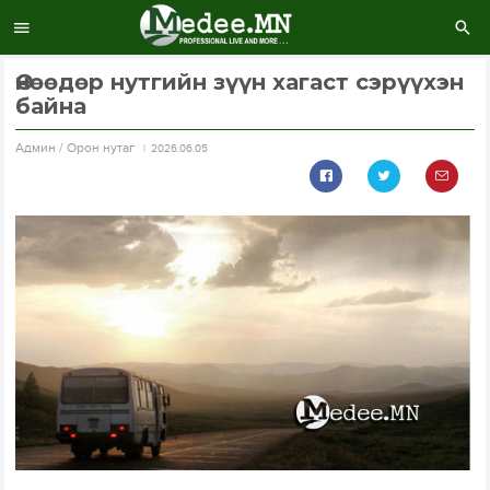
Өнөөдөр нутгийн зүүн хагаст сэрүүхэн
байна
Aдмин / Орон нутаг
2026.06.05