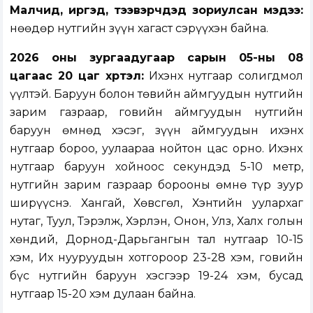
Малчид, иргэд, тээвэрчдэд зориулсан мэдээ:
Өнөөдөр нутгийн зүүн хагаст сэрүүхэн байна.
2026 оны зургаадугаар сарын 05-ны 08
цагаас 20 цаг хүртэл:
Ихэнх нутгаар солигдмол
үүлтэй. Баруун болон төвийн аймгуудын нутгийн
зарим газраар, говийн аймгуудын нутгийн
баруун өмнөд хэсэг, зүүн аймгуудын ихэнх
нутгаар бороо, уулаараа нойтон цас орно. Ихэнх
нутгаар баруун хойноос секундэд 5-10 метр,
нутгийн зарим газраар борооны өмнө түр зуур
ширүүснэ. Хангай, Хөвсгөл, Хэнтийн уулархаг
нутаг, Туул, Тэрэлж, Хэрлэн, Онон, Улз, Халх голын
хөндий, Дорнод-Дарьгангын тал нутгаар 10-15
хэм, Их нууруудын хотгороор 23-28 хэм, говийн
бүс нутгийн баруун хэсгээр 19-24 хэм, бусад
нутгаар 15-20 хэм дулаан байна.