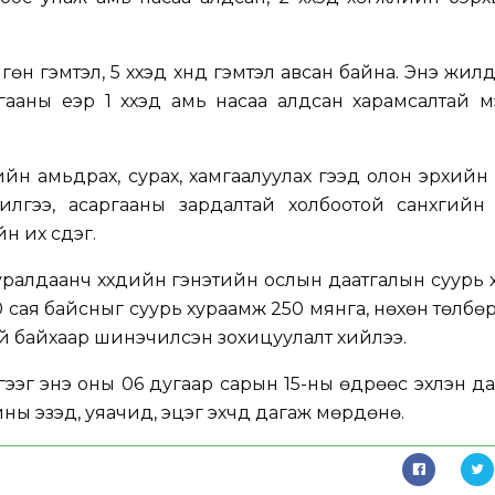
гөн гэмтэл, 5 хүүхэд хүнд гэмтэл авсан байна. Энэ жилд
унгааны үеэр 1 хүүхэд амь насаа алдсан харамсалтай 
дийн амьдрах, сурах, хамгаалуулах гээд олон эрхийн
илгээ, асаргааны зардалтай холбоотой санхүүгийн
 их үүсдэг.
алдаанч хүүхдийн гэнэтийн ослын даатгалын суурь
0 сая байсныг суурь хураамж 250 мянга, нөхөн төлбөр
тэй байхаар шинэчилсэн зохицуулалт хийлээ.
гээг энэ оны 06 дугаар сарын 15-ны өдрөөс эхлэн д
ы эзэд, уяачид, эцэг эхчүүд дагаж мөрдөнө.