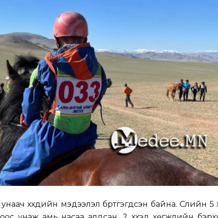
унаач хүүхдийн мэдээлэл бүртгэгдсэн байна. Сүүлийн 
ноос унаж амь насаа алдсан, 2 хүүхэд хөгжлийн бэр