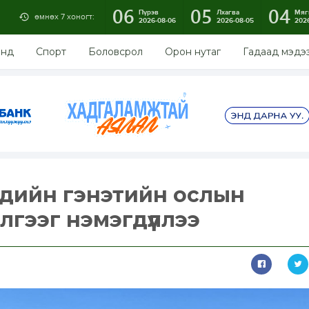
06
05
04
Пүрэв
Лхагва
Мяг
өмнөх 7 хоногт:
2026-08-06
2026-08-05
202
энд
Спорт
Боловсрол
Орон нутаг
Гадаад мэдэ
үхдийн гэнэтийн ослын
лгээг нэмэгдүүллээ