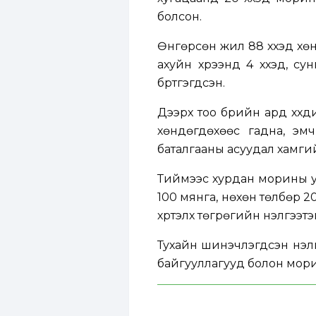
болсон.
Өнгөрсөн жил 88 хүүхэд хөн
ахуйн хүрээнд 4 хүүхэд, с
бүртгэгдсэн.
Дээрх тоо бүрийн ард хүүх
хөндөгдөхөөс гадна, эмч
баталгааны асуудал хамгийн
Тиймээс хурдан морины ур
100 мянга, нөхөн төлбөр 2
хүртэлх төгрөгийн үнэлгээ
Тухайн шинэчлэгдсэн үнэл
байгууллагууд болон морин