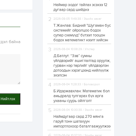
Неймар зодог тайлах эсэхээ 12
Н.Номтойбаяр:
дугаар сард шийднэ
Аймгуудад
тулгамдаж буй
асуудлуудыг долоо
2026-08-05 11:49:38 / Эдийн засаг
хоног бүр Засгийн
Т.Жанлав: Бидний "Шугаман бус
газрын...
системийг ойролцоо бодох
22 цаг
0
0
супер схемүүд" бүтээл тооцон
УИХ-ын дарга
бодох математикт нээлт хийсэн
гдэл байна
С.Бямбацогт төрийг
төлөөлөн Сутай
2026-08-04 10:08:29 / Улстөр
хайрхны тэнгэрийг
тахих төрийн
Д.Батлут: “Зэв” сумны
тахилгад оролцлоо
үйлдвэрийг ашиглалтад оруулж,
23 цаг
2
0
гурван нэр төрлийг үйлдвэрлэн
дотоодын хэрэгцээнд нийлүүлж
“Хотын дарга сонсож
байна” 150150 тусгай
эхэлсэн
дугаарыг
наймдугаар сарын
2026-08-04 11:28:33 / Боловсрол
14-нөөс ажиллуулж...
Б.Идэржавхлан: Математик бол
23 цаг
0
0
амьдралд тулгарах бүх арга
Нийтлэх
ухааны суурь ойлголт
“Чингис хаан” олон
улсын нисэх буудал
2026-08-04 10:30:38 / Эдийн засаг
руу нийтийн тээврийн
автобус 24 цагаар
Наймдугаар сард 270 мянга
үйлчилж байна
гаруй тонн шатахуун
импортлохоор баталгаажуулжээ
1 өдөр
1
0
Нийслэлийн
2026-08-04 10:37:33 / Эдийн засаг