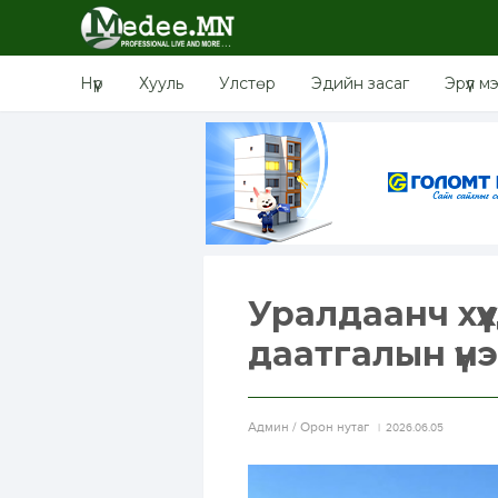
Нүүр
Хууль
Улстөр
Эдийн засаг
Эрүүл м
Уралдаанч хү
даатгалын үнэ
Aдмин / Орон нутаг
2026.06.05