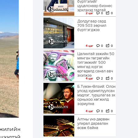
бүртгэлийг
цуцалснаар бизнес
эрхлэхэд таатай...
2 цаг
0
0
Долдугаар сард
709.503 зөрчил
бүртгэгджээ
4 цаг
0
0
Цалинтай ээжийн 50
мянган төгрөгийн
тэтгэмжийг 500
мянгад хүргэх
өргөдөлд санал авч
эхэлжээ
4 цаг
2
0
Б.Түмэн-Өлзий: Олон
улсад хуримтлуулсан
мэдлэг, туршлагаа эх
орныхоо хөгжилд
зориулна
4 цаг
0
0
Алтны үнэ дөрвөн
улирал дараалан
өсөж байна
5 жилийн
хшээлтэй