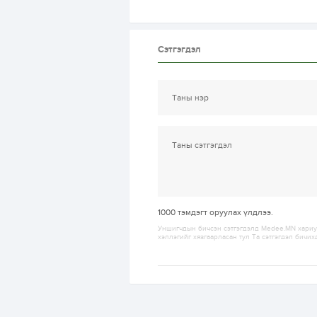
Сэтгэгдэл
1000
тэмдэгт оруулах үлдлээ.
Уншигчдын бичсэн сэтгэгдэлд Medee.MN хариуц
хэллэгийг хязгаарласан тул Та сэтгэгдэл бичих