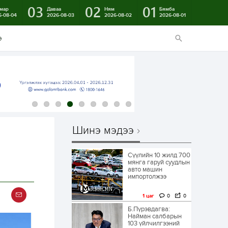
03
02
01
мар
Даваа
Ням
Бямба
6-08-04
2026-08-03
2026-08-02
2026-08-01
э
Шинэ мэдээ
Сүүлийн 10 жилд 700
мянга гаруй суудлын
авто машин
импортолжээ
1 цаг
0
0
Б.Пүрэвдагва:
Найман салбарын
103 үйлчилгээний