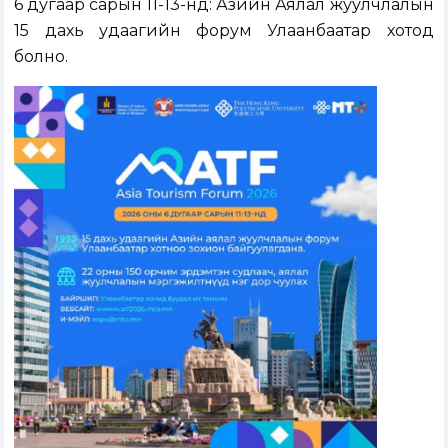
6 дугаар сарын 11-13-нд: Азийн Аялал жуулчлалын
15 дахь удаагийн форум Улаанбаатар хотод
болно.