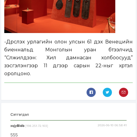
-Дүрслэх урлагийн олон улсын 61 дэх Венецийн
биеннальд Монголын уран бүтээлчид
“Сүлжилдээн: Хил дамнасан холбоосууд”
үзэсгэлэнгээр 11 дүгээр сарын 22-ныг хүртэл
оролцоно.
Сэтгэгдэл
xsjyBldb
2026-06-10 06:58:41
[198.251.72.103]
555