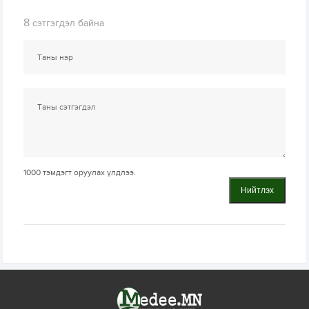
8
сэтгэгдэл байна
1000
тэмдэгт оруулах үлдлээ.
Нийтлэх