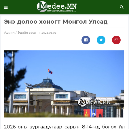
Энэ долоо хоногт Монгол Улсад
Aдмин / Эдийн засаг
2026.06.08
2026 оны зургаадугаар сарын 8-14-нд болох үйл