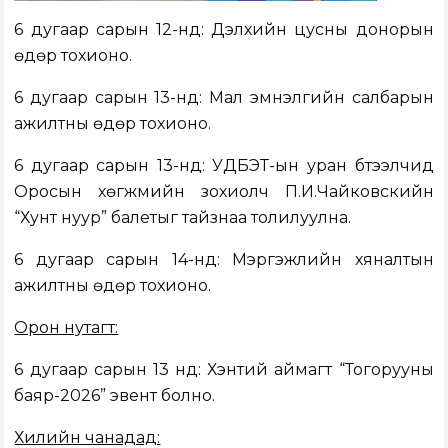
6 дугаар сарын 12-нд: Дэлхийн цусны донорын
өдөр тохионо.
6 дугаар сарын 13-нд: Мал эмнэлгийн салбарын
ажилтны өдөр тохионо.
6 дугаар сарын 13-нд: УДБЭТ-ын уран бүтээлчид
Оросын хөгжмийн зохиолч П.И.Чайковскийн
“Хунт нуур” балетыг тайзнаа толилуулна.
6 дугаар сарын 14-нд: Мэргэжлийн хяналтын
ажилтны өдөр тохионо.
Орон нутагт:
6 дугаар сарын 13 нд: Хэнтий аймагт “Тогорууны
баяр-2026” эвент болно.
Хилийн чанадад: