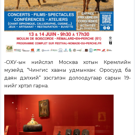
-ОХУ-ын нийслэл Москва хотын Кремлийн
музейд “Чингис хааны удмынхан: Оросууд ба
даян дэлхий” үзэсгэлэн долоодугаар сарын 19-
нийг хүртэл гарна.