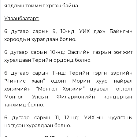
явдлын тоймыг хүргэж байна.
Улаанбаатарт:
6 дугаар сарын 9, 10-нд: УИХ дахь Байнгын
хороодын хуралдаан болно.
6 дугаар сарын 10-нд: Засгийн газрын ээлжит
хуралдаан Төрийн ордонд болно.
6 дугаар сарын 11-нд: Төрийн тэргүүн зэргийн
“Чингис хаан” одонт Морин хуур найрал
хөгжмийн “Монгол Хөгжим” цуврал тоглолт
Монгол Улсын Филармонийн концертын
танхимд болно.
6 дугаар сарын 11, 12-нд: УИХ-ын чуулганы
нэгдсэн хуралдаан болно.