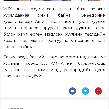
УИХ дахь Ардчилсан намын бүлэг ээлжит
хуралдаанаа хийж байна. Өнөөдрийн
хуралдаанаар Ашигт малтмалын тухай хуульд
нэмэлт, өөрчлөлт оруулах тухай хуулийн төсөл
болон хамт өргөн мэдүүлсэн хуулийн төслүүдийн
хүрээнд мэргэжлийн байгууллагын санал, дүгнэлт
сонсож байгаа аж.
Сануулахад, Засгийн газраас өргөн мэдүүлсэн тус
хуулийн төсөлд зэс АМНАТ-ийг бууруулахаар
тусгасан нь зарим гишүүд, улстөрчдийн дунд
маргаан үүсгээд буй.
Сэтгэгдэл