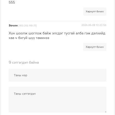
555
Хариулт бичих
Зочин
2026-06-08 13:23:56
[103.212.119.77]
Хүн шоолж шоглож байж элсдэг тусгай алба гэж дэлхийд
хаа ч бхгүй шүү таминээ
Хариулт бичих
9
сэтгэгдэл байна