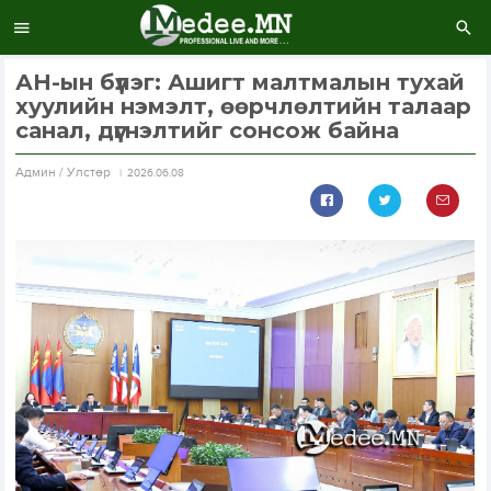
АН-ын бүлэг: Ашигт малтмалын тухай
хуулийн нэмэлт, өөрчлөлтийн талаар
санал, дүгнэлтийг сонсож байна
Aдмин / Улстөр
2026.06.08