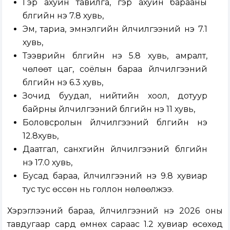
Гэр ахуйн тавилга, гэр ахуйн барааны
бүлгийн үнэ 7.8 хувь,
Эм, тариа, эмнэлгийн үйлчилгээний үнэ 7.1
хувь,
Тээврийн бүлгийн үнэ 5.8 хувь, амралт,
чөлөөт цаг, соёлын бараа үйлчилгээний
бүлгийн үнэ 6.3 хувь,
Зочид буудал, нийтийн хоол, дотуур
байрны үйлчилгээний бүлгийн үнэ 11 хувь,
Боловсролын үйлчилгээний бүлгийн үнэ
12.8хувь,
Даатгал, санхүүгийн үйлчилгээний бүлгийн
үнэ 17.0 хувь,
Бусад бараа, үйлчилгээний үнэ 9.8 хувиар
тус тус өссөн нь голлон нөлөөлжээ.
Хэрэглээний бараа, үйлчилгээний үнэ 2026 оны
тавдугаар сард өмнөх сараас 1.2 хувиар өсөхөд