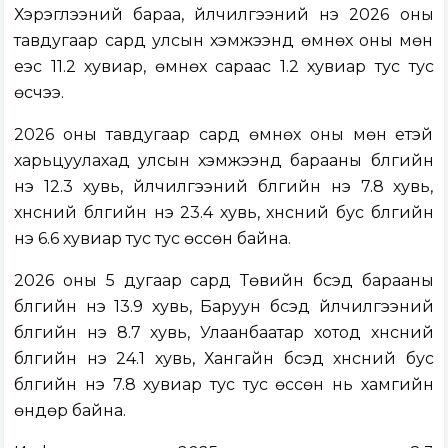
Хэрэглээний бараа, үйлчилгээний үнэ 2026 оны
тавдугаар сард улсын хэмжээнд өмнөх оны мөн
үеэс 11.2 хувиар, өмнөх сараас 1.2 хувиар тус тус
өсчээ.
2026 оны тавдугаар сард өмнөх оны мөн үетэй
харьцуулахад улсын хэмжээнд барааны бүлгийн
үнэ 12.3 хувь, үйлчилгээний бүлгийн үнэ 7.8 хувь,
хүнсний бүлгийн үнэ 23.4 хувь, хүнсний бус бүлгийн
үнэ 6.6 хувиар тус тус өссөн байна.
2026 оны 5 дугаар сард Төвийн бүсэд барааны
бүлгийн үнэ 13.9 хувь, Баруун бүсэд үйлчилгээний
бүлгийн үнэ 8.7 хувь, Улаанбаатар хотод хүнсний
бүлгийн үнэ 24.1 хувь, Хангайн бүсэд хүнсний бус
бүлгийн үнэ 7.8 хувиар тус тус өссөн нь хамгийн
өндөр байна.