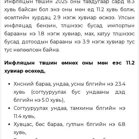
Инфляцын түвшин 2025 оны тавдугаар сард 8.3
хувь байсан бол энэ оны мөн үед 11.2 хувь болж,
өсөлтийн хурдац 2.9 нэгж хувиар өсжээ. Улсын
инфляцад бензин, түлшнээс бусад импортын
барааны үнэ 1.8 нэгж хувиар, мах, хатуу түлшнээс
бусад дотоодын барааны үнэ 3.9 нэгж хувиар тус
тус нөлөөлсөн байна.
Инфляцын түвшин өмнөх оны мөн үеэс 11.2
хувиар өсөхөд,
Хүнсний бараа, ундаа, усны бүлгийн үнэ 23.4
хувь (согтууруулах бус ундааны дэд
бүлгийн үнэ 5.0 хувь),
Согтууруулах ундаа, тамхины бүлгийн үнэ
11.4 хувь,
Хувцас, бөс бараа, гутлын бүлгийн үнэ 6.8
хувь,