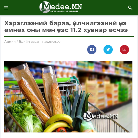
Хэрэглээний бараа, үйлчилгээний үнэ
өмнөх оны мөн үеэс 11.2 хувиар өсчээ
Aдмин / Эдийн засаг
2026.06.09