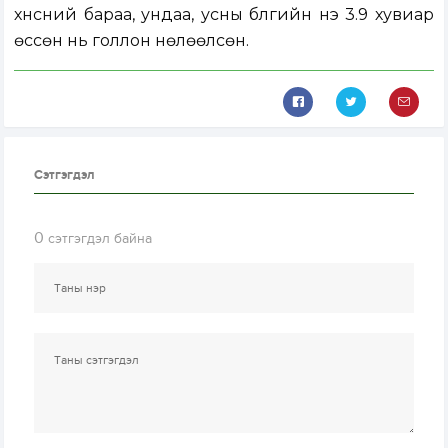
хүнсний бараа, ундаа, усны бүлгийн үнэ 3.9 хувиар
өссөн нь голлон нөлөөлсөн.
Сэтгэгдэл
0
сэтгэгдэл байна