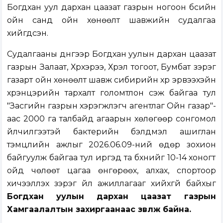
Богдхан уул дархан цаазат газрын ногоон бүсийн
ойн санд ойн хөнөөлт шавжийн судалгаа
хийгдсэн.
Судалгааны дүнгээр Богдхан уулын дархан цаазат
газрын Залаат, Хүрхэрээ, Хүрэл тогоот, Бумбат зэрэг
газарт ойн хөнөөлт шавж сибирийн хүр эрвээхэйн
хүрэнцэрийн тархалт голомтлон үүсэж байгаа тул
"Засгийн газрын хэрэгжүүлэгч агентлаг Ойн газар"-
аас 2000 га талбайд агаарын хөлөгөөр сонгомол
үйлчилгээтэй бактерийн бэлдмэл ашиглан
тэмцлийн ажлыг 2026.06.09-ний өдөр зохион
байгуулж байгаа тул иргэд та бүхнийг 10-14 хоногт
ойд чөлөөт цагаа өнгөрөөх, алхах, спортоор
хичээллэх зэрэг үйл ажиллагааг хийхгүй байхыг
Богдхан уулын дархан цаазат газрын
Хамгаалалтын захиргаанаас зөвлөж байна.