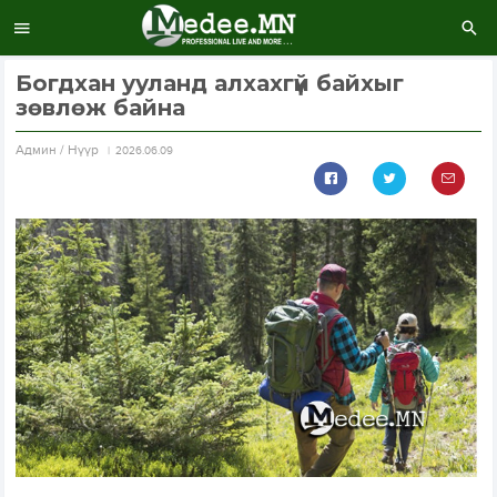
Богдхан ууланд алхахгүй байхыг
зөвлөж байна
Aдмин / Нүүр
2026.06.09