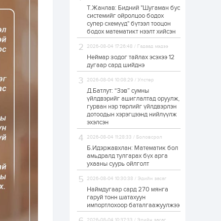
Т.Жанлав: Бидний "Шугаман бус
“Хотын дарга сонсож
системийг ойролцоо бодох
байна” 150150 тусгай
супер схемүүд" бүтээл тооцон
дугаарыг
наймдугаар сарын
бодох математикт нээлт хийсэн
14-нөөс ажиллуулж...
2026-08-04 17:26:48 / Гадаад мэдээ
20 цаг
0
0
Неймар зодог тайлах эсэхээ 12
“Чингис хаан” олон
дугаар сард шийднэ
улсын нисэх буудал
руу нийтийн тээврийн
2026-08-04 10:08:29 / Улстөр
автобус 24 цагаар
үйлчилж байна
Д.Батлут: “Зэв” сумны
үйлдвэрийг ашиглалтад оруулж,
1 өдөр
1
0
гурван нэр төрлийг үйлдвэрлэн
дотоодын хэрэгцээнд нийлүүлж
Нийслэлийн
цэцэрлэгийн цахим
эхэлсэн
бүртгэл энэ сарын 10-
нд эхэлнэ
2026-08-04 11:28:33 / Боловсрол
Б.Идэржавхлан: Математик бол
1 өдөр
0
0
амьдралд тулгарах бүх арга
ухааны суурь ойлголт
16 төрлийн эмийг нэг
эх үүсвэрээс
2026-08-04 10:30:38 / Эдийн засаг
худалдан авах
журмыг баталлаа
Наймдугаар сард 270 мянга
гаруй тонн шатахуун
импортлохоор баталгаажуулжээ
1 өдөр
0
0
Нэгдүгээр
2026-08-04 10:37:33 / Эдийн засаг