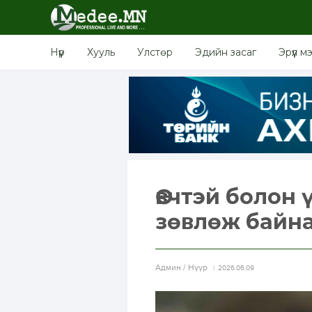
Нүүр
Хууль
Улстөр
Эдийн засаг
Эрүүл м
Өвчтэй болон
зөвлөж байн
Aдмин / Нүүр
2026.06.09