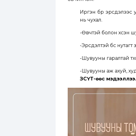
Иргэн бүр эрсдэлээс
нь чухал.
-Өвчтэй болон үхсэн ш
-Эрсдэлтэй бүс нутагт
-Шувууны гаралтай түүх
-Шувууны аж ахуй, ху
ЗӨСҮТ-өөс мэдээллээ