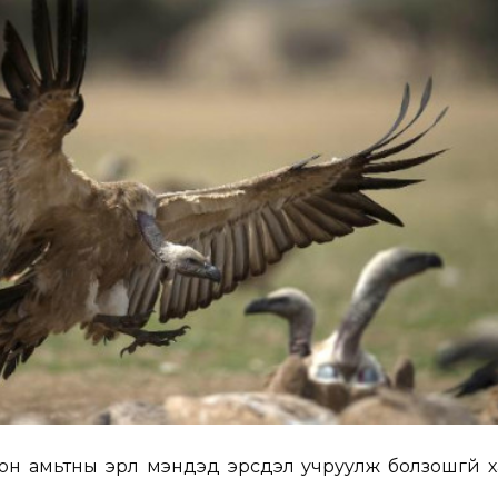
он амьтны эрүүл мэндэд эрсдэл учруулж болзошгүй 