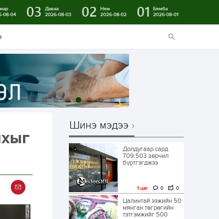
03
02
01
мар
Даваа
Ням
Бямба
6-08-04
2026-08-03
2026-08-02
2026-08-01
э
Шинэ мэдээ
йхыг
Долдугаар сард
709.503 зөрчил
бүртгэгджээ
1 цаг
0
0
Цалинтай ээжийн 50
мянган төгрөгийн
тэтгэмжийг 500