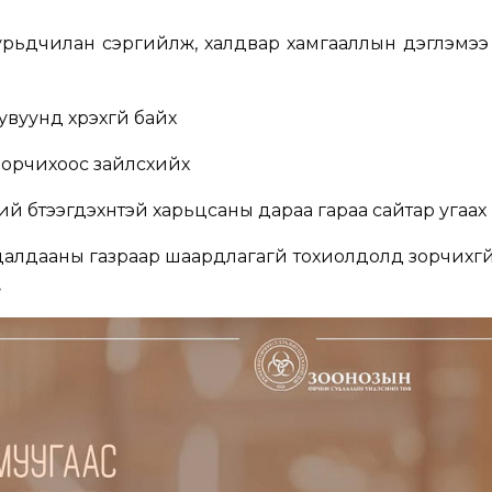
 урьдчилан сэргийлж, халдвар хамгааллын дэглэмэ
увуунд хүрэхгүй байх
 зорчихоос зайлсхийх
ий бүтээгдэхүүнтэй харьцсаны дараа гараа сайтар угаах
далдааны газраар шаардлагагүй тохиолдолд зорчихгү
.