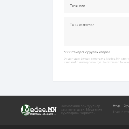
1000
тэмдэгт оруулах үлдлээ.
Уншигчдын бичсэн сэтгэгдэлд Medee.MN хариуц
хэллэгийг хязгаарласан тул Та сэтгэгдэл бичих
Зохиогчийн эрх хуулиар
Нүүр
Ху
хамгаалагдсан.
Мэдээлэл
Бидний тух
хуулбарлах хориотой.