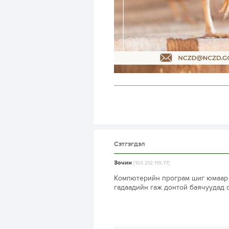
Сэтгэгдэл
Зочин
[103.212.119.77]
Компютерийн програм шиг юмаар 
гадаадийн гаж донтой баячуудад 