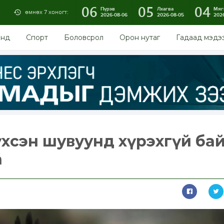
06
05
04
Пүрэв
Лхагва
Мяг
өмнөх 7 хоногт:
2026-08-06
2026-08-05
202
энд
Спорт
Боловсрол
Орон нутаг
Гадаад мэдэ
 үхсэн шувуунд хүрэхгүй ба
а