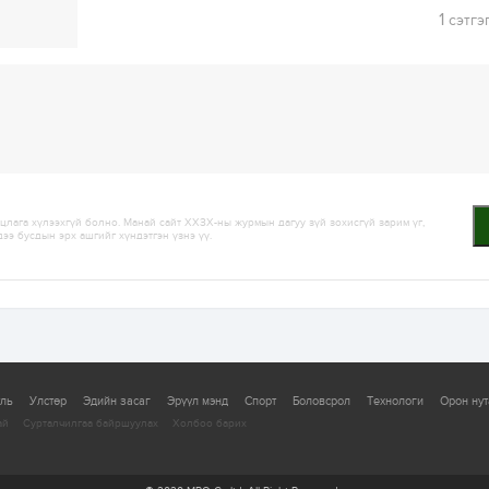
1
сэтгэ
лага хүлээхгүй болно. Манай сайт ХХЗХ-ны журмын дагуу зүй зохисгүй зарим үг,
дээ бусдын эрх ашгийг хүндэтгэн үзнэ үү.
уль
Улстөр
Эдийн засаг
Эрүүл мэнд
Спорт
Боловсрол
Технологи
Орон нут
ай
Сурталчилгаа байршуулах
Холбоо барих