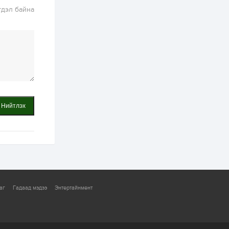
онцгой албан
татварыг тэглэлээ
гдэл байна
1 өдөр
3
0
З.Мэндсайхан:
Хүнсний нөөцийг
бэлтгэх агуулах,
зоорь бэлтгэх ААН-
үүдэд хөнгөлөлттэй
зээл олгоно
1 өдөр
1
0
Европ дахь
монголчуудын
Нийтлэх
соёлын наадам
боллоо
1 өдөр
2
0
Өнгөрсөн сард
1,439.2 кг үнэт
металл худалдан
авчээ
аг
Гадаад мэдээ
Энтертайнмент
2 өдөр
0
0
Б.Найдалаа: Энэ
өвөл илүү хүнд байж
магадгүй учир төр,
эрчим хүчний