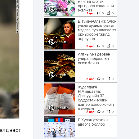
мянгад хүргэх
өргөдөлд санал авч
эхэлжээ
1 цаг
0
0
Б.Түмэн-Өлзий: Олон
улсад хуримтлуулсан
мэдлэг, туршлагаа эх
орныхоо хөгжилд
зориулна
2 цаг
0
0
Алтны үнэ дөрвөн
улирал дараалан
өсөж байна
2 цаг
0
0
Худалдагч
Н.Амарзаяа:
Дэлгүүрийн 32
хуудастай өрийн
дэвтэр долоо хоногт
л дүүрдэг
2 цаг
0
0
Б.Хулан дэлхийн
аварга боллоо
халдварт