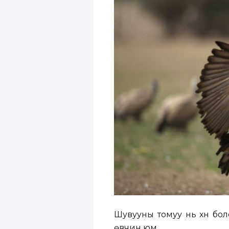
Шувууны томуу нь хүн бол
өвчин юм.