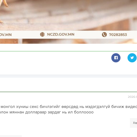
2026-
монгол хүниы секс бичлэгийг өөрсдөд нь мэдэгдэлгүй бичиж виде
олон мяннан доллараар зардаг нь ил боллоооо
Ха