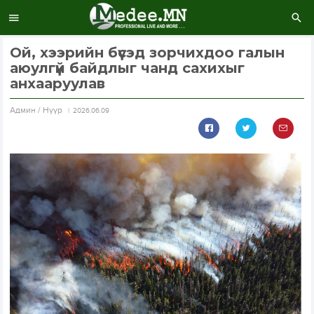
Ой, хээрийн бүсэд зорчихдоо галын
аюулгүй байдлыг чанд сахихыг
анхааруулав
Aдмин / Нүүр
2026.06.09