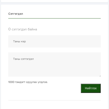
Сэтгэгдэл
0
сэтгэгдэл байна
1000
тэмдэгт оруулах үлдлээ.
Нийтлэх