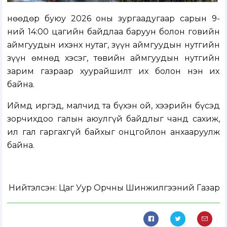
Өнөөдөр буюу 2026 оны зургаадугаар сарын 9-
ний 14:00 цагийн байдлаа баруун болон говийн
аймгуудын ихэнх нутаг, зүүн аймгуудын нутгийн
зүүн өмнөд хэсэг, төвийн аймгуудын нутгийн
зарим газраар хуурайшилт их болон нэн их
байна.
Иймд иргэд, малчид та бүхэн ой, хээрийн бүсэд
зорчихдоо галын аюулгүй байдлыг чанд сахиж,
ил гал гаргахгүй байхыг онцгойлон анхааруулж
байна.
Нийтэлсэн:
Цаг Уур Орчны Шинжилгээний Газар