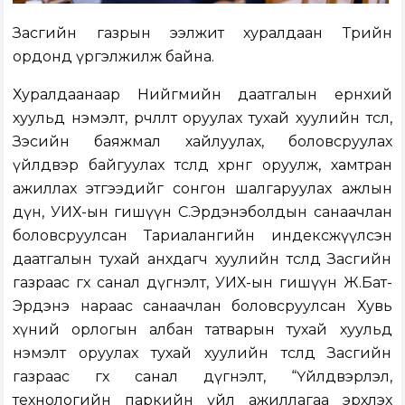
Засгийн газрын ээлжит хуралдаан Төрийн
ордонд үргэлжилж байна.
Хуралдаанаар Нийгмийн даатгалын ерөнхий
хуульд нэмэлт, өөрчлөлт оруулах тухай хуулийн төсөл,
Зэсийн баяжмал хайлуулах, боловсруулах
үйлдвэр байгуулах төсөлд хөрөнгө оруулж, хамтран
ажиллах этгээдийг сонгон шалгаруулах ажлын
дүн, УИХ-ын гишүүн С.Эрдэнэболдын санаачлан
боловсруулсан Тариалангийн индексжүүлсэн
даатгалын тухай анхдагч хуулийн төсөлд Засгийн
газраас өгөх санал дүгнэлт, УИХ-ын гишүүн Ж.Бат-
Эрдэнэ нараас санаачлан боловсруулсан Хувь
хүний орлогын албан татварын тухай хуульд
нэмэлт оруулах тухай хуулийн төсөлд Засгийн
газраас өгөх санал дүгнэлт, “Үйлдвэрлэл,
технологийн паркийн үйл ажиллагаа эрхлэх