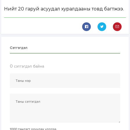
Нийт 20 гаруй асуудал хуралдааны товд багтжээ.
Сэтгэгдэл
0
сэтгэгдэл байна
1000
тэмдэгт оруулах үлдлээ.