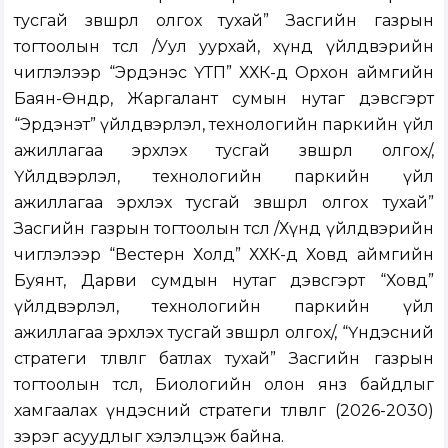
тусгай зөвшөөрөл олгох тухай” Засгийн газрын
тогтоолын төсөл /Уул уурхай, хүнд үйлдвэрийн
чиглэлээр “Эрдэнэс ҮТП” ХХК-д Орхон аймгийн
Баян-Өндөр, Жаргалант сумын нутаг дэвсгэрт
“Эрдэнэт” үйлдвэрлэл, технологийн паркийн үйл
ажиллагаа эрхлэх тусгай зөвшөөрөл олгох/,
Үйлдвэрлэл, технологийн паркийн үйл
ажиллагаа эрхлэх тусгай зөвшөөрөл олгох тухай”
Засгийн газрын тогтоолын төсөл /Хүнд үйлдвэрийн
чиглэлээр “Вестерн Холд” ХХК-д Ховд аймгийн
Буянт, Дарви сумдын нутаг дэвсгэрт “Ховд”
үйлдвэрлэл, технологийн паркийн үйл
ажиллагаа эрхлэх тусгай зөвшөөрөл олгох/, “Үндэсний
стратеги төлөвлөгөө батлах тухай” Засгийн газрын
тогтоолын төсөл, Биологийн олон янз байдлыг
хамгаалах үндэсний стратеги төлөвлөгөө (2026-2030)
зэрэг асуудлыг хэлэлцэж байна.