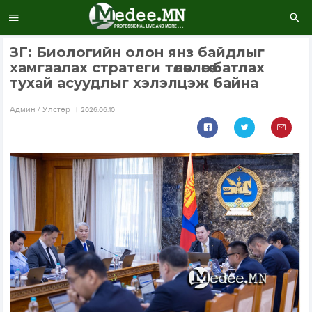
ЗГ: Биологийн олон янз байдлыг
хамгаалах стратеги төлөвлөгөө батлах
тухай асуудлыг хэлэлцэж байна
Aдмин / Улстөр
2026.06.10