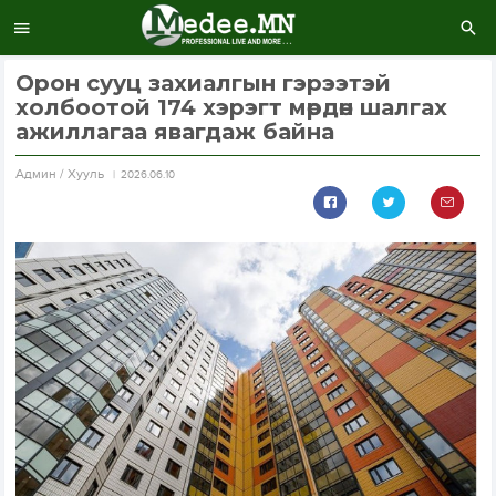
Орон сууц захиалгын гэрээтэй
холбоотой 174 хэрэгт мөрдөн шалгах
ажиллагаа явагдаж байна
Aдмин / Хууль
2026.06.10