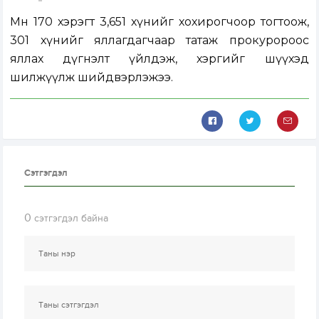
Мөн 170 хэрэгт 3,651 хүнийг хохирогчоор тогтоож,
301 хүнийг яллагдагчаар татаж прокуророос
яллах дүгнэлт үйлдэж, хэргийг шүүхэд
шилжүүлж шийдвэрлэжээ.
Сэтгэгдэл
0
сэтгэгдэл байна