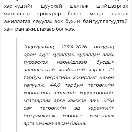
хэргүүдийг шуурхай шалгаж шийдвэрлэх
чиглэлээр прокурор болон мөрдөн шалгах
ажиллагаа явуулах эрх бүхий байгууллагуудтай
хамтран ажиллахаар болжээ.
Тодруулахад, 2024-2026 онуудад
орон сууц худалдах, худалдан авах,
түрээслэх нэрийдлээр бусдыг
залилсантай холбоотой хэрэгт 10
тэрбум төгрөгийн хохирлыг нөхөн
төлүүлж, 44,6 тэрбум төгрөгийн
хөрөнгийн шилжилт хөдөлгөөнийг
хязгаарлах арга хэмжээ авч, 227,8
сая төгрөгийн эд хөрөнгийг
битүүмжилж хөрөнгө хамгаалах
арга хэмжээ авсан байна.