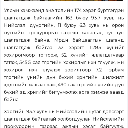
Улсын хэмжээнд энэ төрлийн 174 хэрэг бүртгэгдэн
шалгагдаж байгаагийн 163 буюу 93.7 хувь нь
Нийслэл, дүүргийн, 11 буюу 6.3 хувь нь орон
нутгийн прокурорын газрын хяналтад тус тус
шалгагдаж байна. Мөрдөн байцаалтын шатанд
шалгагдаж байгаа 32 хэрэгт 1,283 хүнийг
хохирогчоор тогтоож, 52 хүнийг яллагдагчаар
татаж, 545,5 сая төгрөгийн хохирлыг нөхөн төлүүлж, мөн
хохирол нөхөн төлүүлэх зорилгоор 7,2 тэрбум
төгрөгийн үнийн дүн бүхий хөрөнгийн шилжилт
хөдөлгөөнийг хязгаарлаж, 490 сая төгрөгийн үнийн дүн
бүхий эд хөрөнгийг битүүмжлэх арга хэмжээ аваад
байна.
Хэргийн 93.7 хувь нь Нийслэлийн нутаг дэвсгэрт
шалгагдаж байгаатай холбогдуулан Нийслэлийн
прокурорын газраас ажлын хэсэг байгуулж,