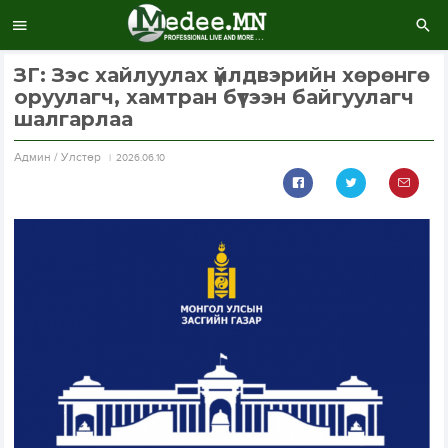
ЗГ: Зэс хайлуулах үйлдвэрийн хөрөнгө
оруулагч, хамтран бүтээн байгуулагч
шалгарлаа
Aдмин / Улстөр
2026.06.10