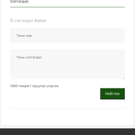
Сэтгэгдэл
0
сэтгэгдэл байна
1000
тэмдэгт оруулах үлдлээ.
Нийтлэх