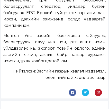
инженеринг, хөрөнгө оруулалт, олборлолт,
боловсруулалт, оператор, үйлдвэр бүтээн
байгуулах EPC Ерөнхий гүйцэтгэгчээр ажиллаж
ирсэн, дэлхийн хэмжээнд өрсөлдөх чадвартай
компани юм.
Монгол Улс зэсийн баяжмалаа хайлуулж,
боловсруулж, илүү үнэ цэн, өртөг ашиг нэмж
үйлдвэрлэх нь, экспорт, төсвийн орлого, эдийн
засгийн хөгжил, ажлын байр, татвар хураамж
нэмэх өндөр ач холбогдолтой юм.
Нийтэлсэн:
Засгийн газрын хэвлэл мэдээлэл,
олон нийттэй харилцах газар