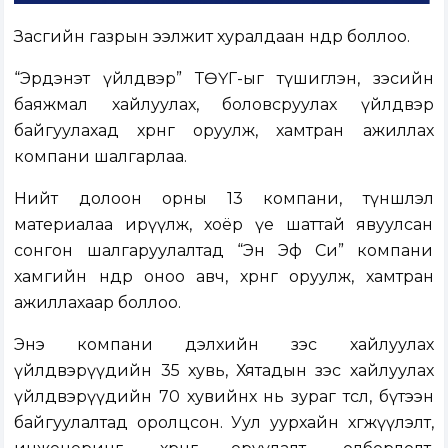
Засгийн газрын ээлжит хуралдаан өнөөдөр боллоо.
“Эрдэнэт үйлдвэр” ТӨҮГ-ыг түшиглэн, зэсийн
баяжмал хайлуулах, боловсруулах үйлдвэр
байгуулахад хөрөнгө оруулж, хамтран ажиллах
компани шалгарлаа.
Нийт долоон орны 13 компани, түншлэл
материалаа ирүүлж, хоёр үе шаттай явуулсан
сонгон шалгаруулалтад “Эн Эф Си” компани
хамгийн өндөр оноо авч, хөрөнгө оруулж, хамтран
ажиллахаар боллоо.
Энэ компани дэлхийн зэс хайлуулах
үйлдвэрүүдийн 35 хувь, Хятадын зэс хайлуулах
үйлдвэрүүдийн 70 хувийнх нь зураг төсөл, бүтээн
байгуулалтад оролцсон. Уул уурхайн хөгжүүлэлт,