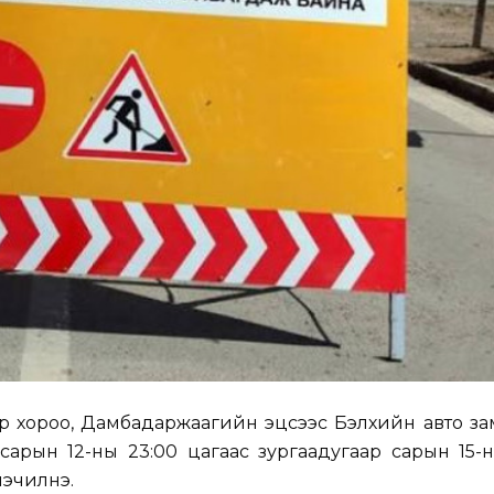
аар хороо, Дамбадаржаагийн эцсээс Бэлхийн авто зам
сарын 12-ны 23:00 цагаас зургаадугаар сарын 15-
нэчилнэ.