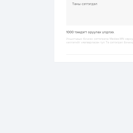
1000
тэмдэгт оруулах үлдлээ.
Уншигчдын бичсэн сэтгэгдэлд Medee.MN хариуц
хэллэгийг хязгаарласан тул Та сэтгэгдэл бичих