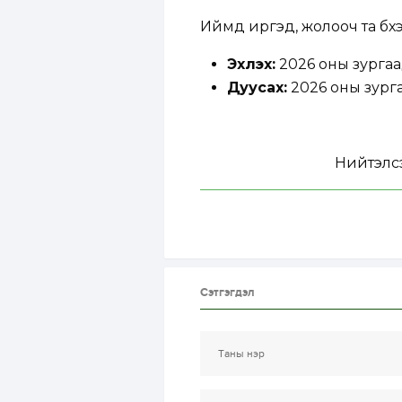
Иймд иргэд, жолооч та бүх
Эхлэх:
2026 оны зургаа
Дуусах:
2026 оны зурга
Нийтэлс
Сэтгэгдэл