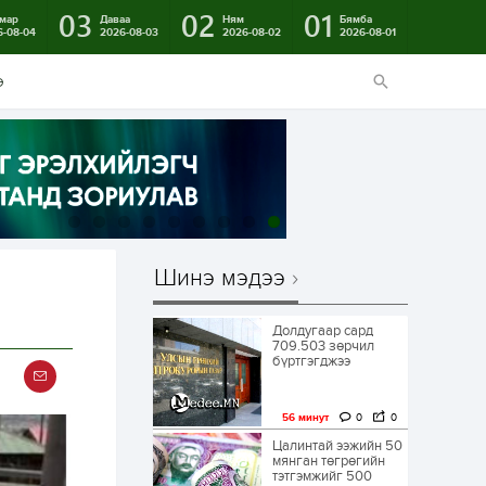
03
02
01
мар
Даваа
Ням
Бямба
6-08-04
2026-08-03
2026-08-02
2026-08-01
э
Шинэ мэдээ
Долдугаар сард
709.503 зөрчил
бүртгэгджээ
56 минут
0
0
Цалинтай ээжийн 50
мянган төгрөгийн
тэтгэмжийг 500