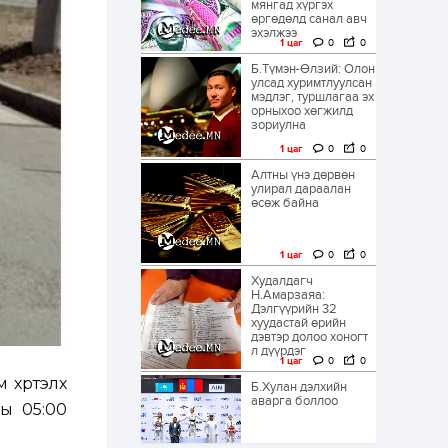
мянгад хүргэх
өргөдөлд санал авч
эхэлжээ
1 цаг
0
0
Б.Түмэн-Өлзий: Олон
улсад хуримтлуулсан
мэдлэг, туршлагаа эх
орныхоо хөгжилд
зориулна
1 цаг
0
0
Алтны үнэ дөрвөн
улирал дараалан
өсөж байна
1 цаг
0
0
Худалдагч
Н.Амарзаяа:
Дэлгүүрийн 32
хуудастай өрийн
дэвтэр долоо хоногт
л дүүрдэг
1 цаг
0
0
 хүртэлх
Б.Хулан дэлхийн
аварга боллоо
ны 05:00