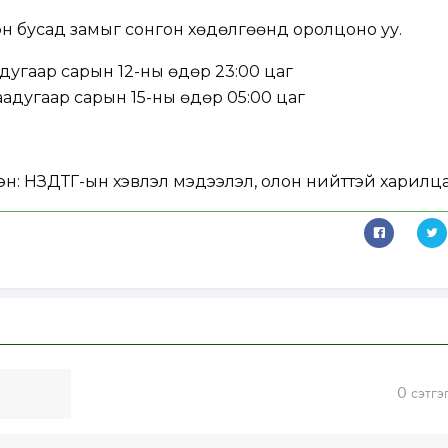
эн бусад замыг сонгон хөдөлгөөнд оролцоно уу.
дугаар сарын 12-ны өдөр 23:00 цаг
адугаар сарын 15-ны өдөр 05:00 цаг
эн:
НЗДТГ-ын хэвлэл мэдээлэл, олон нийттэй харилца
0
сэтгэ