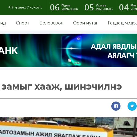
06
05
04
Пүрэв
Лхагва
Мяг
өмнөх 7 хоногт:
2026-08-06
2026-08-05
202
энд
Спорт
Боловсрол
Орон нутаг
Гадаад мэдэ
 замыг хааж, шинэчилнэ