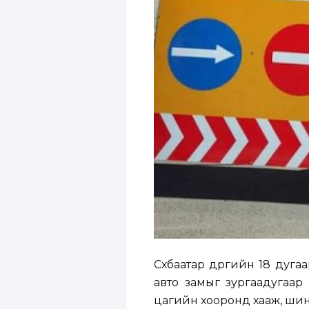
Сүхбаатар дүүргийн 18 дуг
авто замыг зургаадугаар 
цагийн хооронд хааж, ши