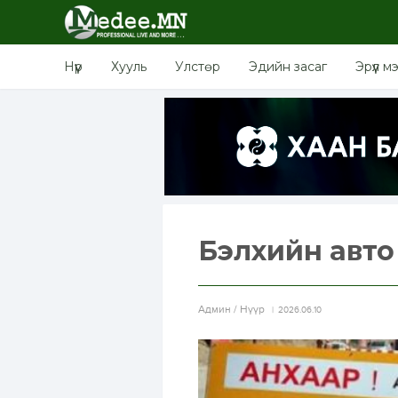
Нүүр
Хууль
Улстөр
Эдийн засаг
Эрүүл м
Бэлхийн авто
Aдмин / Нүүр
2026.06.10