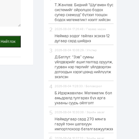
Т.Жанлав: Бидний "Шугаман бус
“Хотын дарга сонсож
системийг ойролцоо бодох
байна” 150150 тусгай
супер схемүүд" бүтээл тооцон
дугаарыг
наймдугаар сарын
бодох математикт нээлт хийсэн
14-нөөс ажиллуулж...
2026-08-04 17:26:48 / Гадаад мэдээ
19 цаг
0
0
Неймар зодог тайлах эсэхээ 12
“Чингис хаан” олон
дугаар сард шийднэ
Нийтлэх
улсын нисэх буудал
руу нийтийн тээврийн
2026-08-04 10:08:29 / Улстөр
автобус 24 цагаар
үйлчилж байна
Д.Батлут: “Зэв” сумны
үйлдвэрийг ашиглалтад оруулж,
1 өдөр
1
0
гурван нэр төрлийг үйлдвэрлэн
дотоодын хэрэгцээнд нийлүүлж
Нийслэлийн
цэцэрлэгийн цахим
эхэлсэн
бүртгэл энэ сарын 10-
нд эхэлнэ
2026-08-04 11:28:33 / Боловсрол
Б.Идэржавхлан: Математик бол
1 өдөр
0
0
амьдралд тулгарах бүх арга
ухааны суурь ойлголт
16 төрлийн эмийг нэг
эх үүсвэрээс
2026-08-04 10:30:38 / Эдийн засаг
худалдан авах
журмыг баталлаа
Наймдугаар сард 270 мянга
гаруй тонн шатахуун
импортлохоор баталгаажуулжээ
1 өдөр
0
0
Нэгдүгээр
2026-08-04 10:37:33 / Эдийн засаг