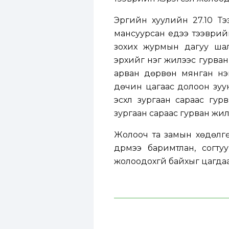
Эрүүгийн хуулийн 27.10 Т
мансуурсан үедээ тээврий
зохих журмын дагуу шал
эрхийг нэг жилээс гурван 
арван дөрвөн мянган нэг
дөчин цагаас долоон зуун
эсхүл зургаан сараас гур
зургаан сараас гурван жил
Жолооч та замын хөдөлг
дүрмээ баримтлан, согту
жолоодохгүй байхыг цагда