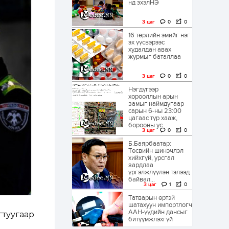
нд эхэлНЭ
3 цаг
0
0
16 төрлийн эмийг нэг
эх үүсвэрээс
худалдан авах
журмыг баталлаа
3 цаг
0
0
Нэгдүгээр
хорооллын арын
замыг наймдугаар
сарын 6-ны 23:00
цагаас түр хааж,
борооны ус...
3 цаг
0
0
Б.Баярбаатар:
Төсвийн шинэчлэл
хийхгүй, урсгал
зардлаа
үргэлжлүүлэн тэлээд
байвал...
3 цаг
1
0
Татварын өртэй
шатахуун импортлогч
ААН-үүдийн дансыг
гтуугаар
битүүмжлэхгүй