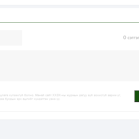
0
сэтгэ
лага хүлээхгүй болно. Манай сайт ХХЗХ-ны журмын дагуу зүй зохисгүй зарим үг,
дээ бусдын эрх ашгийг хүндэтгэн үзнэ үү.