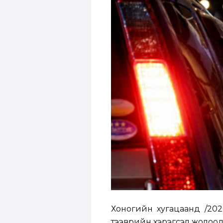
Хоногийн хугацаанд /2026
тээврийн хэрэгсэл жолоодсо