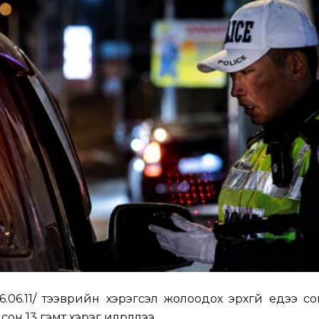
.06.11/ тээврийн хэрэгсэл жолоодох эрхгүй үедээ со
н 13 гэмт хэрэг илрүүллээ.