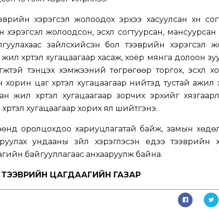
ээврийн хэрэгсэл жолоодох эрхээ хасуулсан хүн сог
н хэрэгсэл жолоодсон, эсхүл согтуурсан, мансуурсан
гуулахаас зайлсхийсэн бол тээврийн хэрэгсэл ж
жил хүртэл хугацаагаар хасаж, хоёр мянга долоон зу
жтэй тэнцэх хэмжээний төгрөгөөр торгох, эсхүл х
 хорин цаг хүртэл хугацаагаар нийтэд тустай ажил 
ван жил хүртэл хугацаагаар зорчих эрхийг хязгаарла
 хүртэл хугацаагаар хорих ял шийтгэнэ.
өөнд оролцохдоо хариуцлагатай байж, замын хөдө
уруулах ундааны зүйл хэрэглэсэн үедээ тээврийн 
агийн байгууллагаас анхааруулж байна.
ТЭЭВРИЙН ЦАГДААГИЙН ГАЗАР