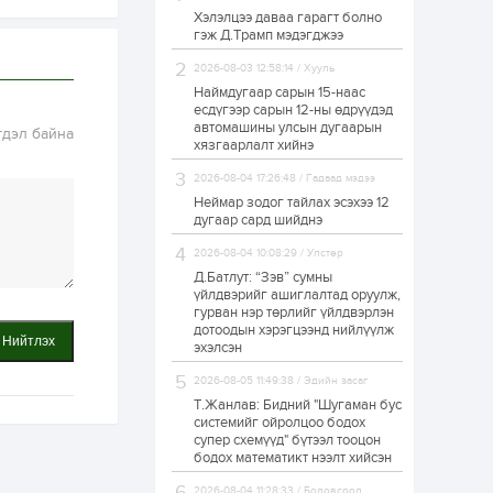
Хэлэлцээ даваа гарагт болно
Өнгөрсөн сард
гэж Д.Трамп мэдэгджээ
1,439.2 кг үнэт
металл худалдан
авчээ
2026-08-03 12:58:14 / Хууль
Наймдугаар сарын 15-наас
есдүгээр сарын 12-ны өдрүүдэд
1 өдөр
0
0
автомашины улсын дугаарын
гдэл байна
Б.Найдалаа: Энэ
хязгаарлалт хийнэ
өвөл илүү хүнд байж
магадгүй учир төр,
2026-08-04 17:26:48 / Гадаад мэдээ
эрчим хүчний
байгууллагууд, иргэд
Неймар зодог тайлах эсэхээ 12
бэлтгэлээ...
дугаар сард шийднэ
1 өдөр
5
0
2026-08-04 10:08:29 / Улстөр
Өнөөдөр сондгой
тоогоор төгссөн
Д.Батлут: “Зэв” сумны
автомашинтай иргэд
үйлдвэрийг ашиглалтад оруулж,
бензин авна
гурван нэр төрлийг үйлдвэрлэн
дотоодын хэрэгцээнд нийлүүлж
Нийтлэх
1 өдөр
0
0
эхэлсэн
ЗГ: Шатахууны
2026-08-05 11:49:38 / Эдийн засаг
хангамж,
нийлүүлэлтийг
Т.Жанлав: Бидний "Шугаман бус
тогтворжуулах
системийг ойролцоо бодох
асуудлыг хэлэлцэж
супер схемүүд" бүтээл тооцон
байна
бодох математикт нээлт хийсэн
1 өдөр
0
0
Т.Жанлав: Бидний
2026-08-04 11:28:33 / Боловсрол