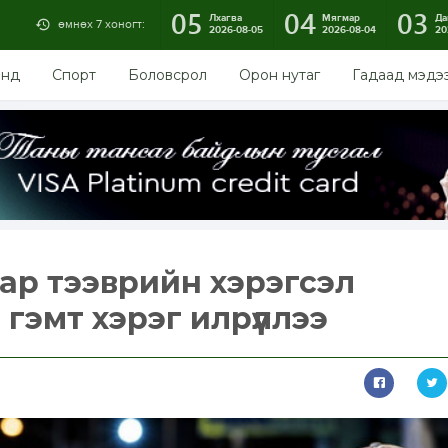
05
04
03
Лхагва
Мягмар
Да
өмнөх 7 хоногт:
2026-08-05
2026-08-04
20
энд
Спорт
Боловсрол
Орон нутаг
Гадаад мэдэ
аар тээврийн хэрэгсэл
гэмт хэрэг илрүүллээ