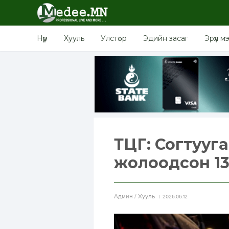
Нүүр
Хууль
Улстөр
Эдийн засаг
Эрүүл м
ТЦГ: Согтууг
жолоодсон 13 
Aдмин / Хууль
2026.06.12