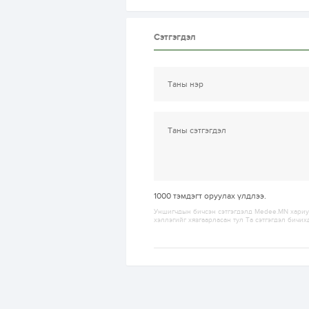
Сэтгэгдэл
1000
тэмдэгт оруулах үлдлээ.
Уншигчдын бичсэн сэтгэгдэлд Medee.MN хариуц
хэллэгийг хязгаарласан тул Та сэтгэгдэл бичих