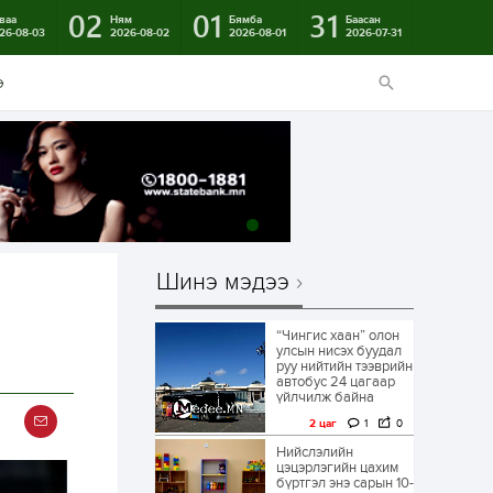
02
01
31
ваа
Ням
Бямба
Баасан
26-08-03
2026-08-02
2026-08-01
2026-07-31
э
Шинэ мэдээ
“Чингис хаан” олон
улсын нисэх буудал
руу нийтийн тээврийн
автобус 24 цагаар
үйлчилж байна
2 цаг
1
0
Нийслэлийн
цэцэрлэгийн цахим
бүртгэл энэ сарын 10-