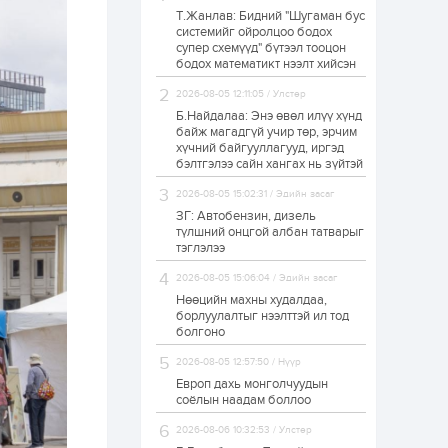
Т.Жанлав: Бидний "Шугаман бус
Н.Номтойбаяр:
системийг ойролцоо бодох
Аймгуудад
супер схемүүд" бүтээл тооцон
тулгамдаж буй
асуудлуудыг долоо
бодох математикт нээлт хийсэн
хоног бүр Засгийн
газрын...
2026-08-05 12:11:05 / Улстөр
1 өдөр
0
0
Б.Найдалаа: Энэ өвөл илүү хүнд
УИХ-ын дарга
байж магадгүй учир төр, эрчим
С.Бямбацогт төрийг
хүчний байгууллагууд, иргэд
төлөөлөн Сутай
бэлтгэлээ сайн хангах нь зүйтэй
хайрхны тэнгэрийг
тахих төрийн
2026-08-05 15:02:31 / Эдийн засаг
тахилгад оролцлоо
1 өдөр
3
0
ЗГ: Автобензин, дизель
түлшний онцгой албан татварыг
“Хотын дарга сонсож
байна” 150150 тусгай
тэглэлээ
дугаарыг
наймдугаар сарын
2026-08-05 15:06:04 / Эдийн засаг
14-нөөс ажиллуулж...
Нөөцийн махны худалдаа,
1 өдөр
0
0
борлуулалтыг нээлттэй ил тод
болгоно
“Чингис хаан” олон
улсын нисэх буудал
2026-08-05 12:57:50 / Нүүр
руу нийтийн тээврийн
автобус 24 цагаар
Европ дахь монголчуудын
үйлчилж байна
соёлын наадам боллоо
1 өдөр
1
0
2026-08-06 10:32:53 / Улстөр
Нийслэлийн