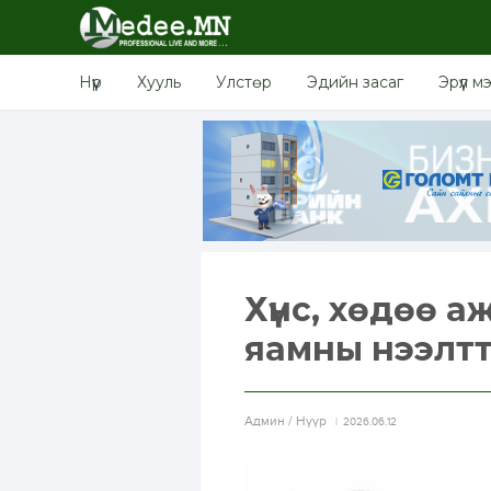
Нүүр
Хууль
Улстөр
Эдийн засаг
Эрүүл м
Хүнс, хөдөө а
яамны нээлтт
Aдмин / Нүүр
2026.06.12