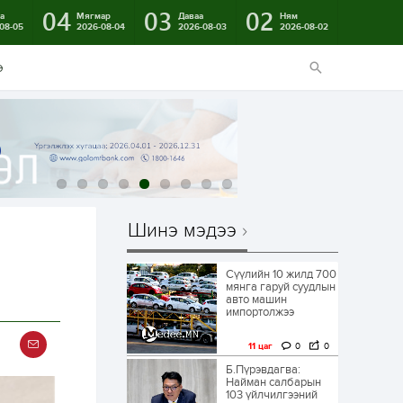
04
03
02
а
Мягмар
Даваа
Ням
08-05
2026-08-04
2026-08-03
2026-08-02
э
Шинэ мэдээ
Сүүлийн 10 жилд 700
мянга гаруй суудлын
авто машин
импортолжээ
11 цаг
0
0
Б.Пүрэвдагва:
Найман салбарын
103 үйлчилгээний