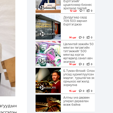
бүртгэлийг
цуцалснаар бизнес
эрхлэхэд таатай...
12 цаг
1
0
Долдугаар сард
709.503 зөрчил
бүртгэгджээ
14 цаг
0
0
Цалинтай ээжийн 50
мянган төгрөгийн
тэтгэмжийг 500
мянгад хүргэх
өргөдөлд санал авч
эхэлжээ
14 цаг
2
0
Б.Түмэн-Өлзий: Олон
улсад хуримтлуулсан
мэдлэг, туршлагаа эх
орныхоо хөгжилд
зориулна
15 цаг
0
0
Алтны үнэ дөрвөн
улирал дараалан
өсөж байна
лагуудын
эсгэлэн