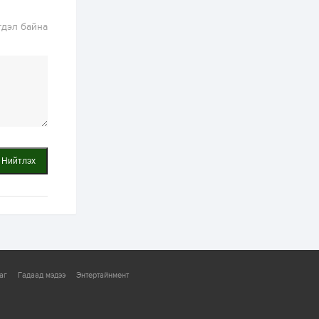
2 өдөр
0
0
Т.Жанлав: Бидний
гдэл байна
"Шугаман бус
системийг ойролцоо
бодох супер схемүүд"
бүтээл тооцон
бодох...
2 өдөр
7
3
С.Бямбацогт:
Хэлэлцүүлгээс илүү
хэрэгжилт,
амлалтаас илүү
бодит үр дүн чухал
3 өдөр
0
0
Нийтлэх
Неймар зодог тайлах
эсэхээ 12 дугаар сард
шийднэ
3 өдөр
0
3
Нийслэлийн 30
дугаар сургуулийг 10
дугаар сарын 1-нд
аг
Гадаад мэдээ
Энтертайнмент
ашиглалтад оруулна
3 өдөр
0
0