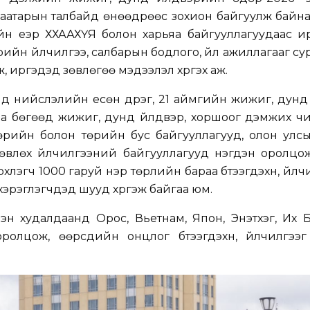
хбаатарын талбайд өнөөдрөөс зохион байгуулж байна
йн үеэр ХХААХҮЯ болон харьяа байгууллагуудаас и
 төрийн үйлчилгээ, салбарын бодлого, үйл ажиллагааг су
, иргэдэд зөвлөгөө мэдээлэл хүргэх аж.
нд нийслэлийн есөн дүүрэг, 21 аймгийн жижиг, дунд
а бөгөөд жижиг, дунд үйлдвэр, хоршоог дэмжих чи
төрийн болон төрийн бус байгууллагууд, олон улс
зөвлөх үйлчилгээний байгууллагууд нэгдэн оролцо
лэгч 1000 гаруй нэр төрлийн бараа бүтээгдэхүүн, үйлч
хэрэглэгчдэд шууд хүргэж байгаа юм.
эн худалдаанд Орос, Вьетнам, Япон, Энэтхэг, Их 
олцож, өөрсдийн онцлог бүтээгдэхүүн, үйлчилгээг