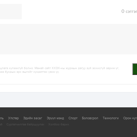
0
сэтгэ
лага хүлээхгүй болно. Манай сайт ХХЗХ-ны журмын дагуу зүй зохисгүй зарим үг,
дээ бусдын эрх ашгийг хүндэтгэн үзнэ үү.
уль
Улстөр
Эдийн засаг
Эрүүл мэнд
Спорт
Боловсрол
Технологи
Орон нут
ай
Сурталчилгаа байршуулах
Холбоо барих