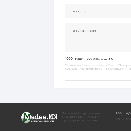
1000
тэмдэгт оруулах үлдлээ.
Уншигчдын бичсэн сэтгэгдэлд Medee.MN хариуц
хэллэгийг хязгаарласан тул Та сэтгэгдэл бичих
Зохиогчийн эрх хуулиар
Нүүр
Ху
хамгаалагдсан.
Мэдээлэл
Бидний тух
хуулбарлах хориотой.