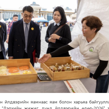
гөн үйлдвэрийн яамнаас яам болон харьяа байгуул
 “Дэлхийн жижиг, дунд үйлдвэрийн өдөр-2026” үз