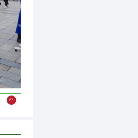
2 өдөр
2
0
Өнгөрсөн сард
1,439.2 кг үнэт
металл худалдан
авчээ
2 өдөр
0
0
Б.Найдалаа: Энэ
өвөл илүү хүнд байж
магадгүй учир төр,
эрчим хүчний
байгууллагууд, иргэд
бэлтгэлээ...
2 өдөр
6
0
Өнөөдөр сондгой
тоогоор төгссөн
автомашинтай иргэд
бензин авна
2 өдөр
0
3
ЗГ: Шатахууны
хангамж,
нийлүүлэлтийг
тогтворжуулах
асуудлыг хэлэлцэж
байна