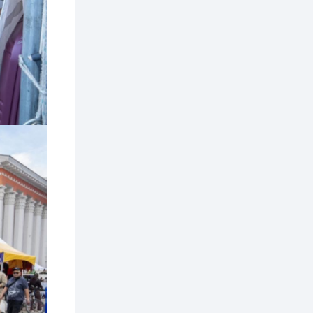
ААН-үүдийн дансыг
битүүмжлэхгүй
1 өдөр
1
0
Нөөцийн махны
худалдаа,
борлуулалтыг
нээлттэй ил тод
болгоно
2 өдөр
0
0
ЗГ: Автобензин,
дизель түлшний
онцгой албан
татварыг тэглэлээ
2 өдөр
3
0
З.Мэндсайхан:
Хүнсний нөөцийг
бэлтгэх агуулах,
зоорь бэлтгэх ААН-
үүдэд хөнгөлөлттэй
зээл олгоно
2 өдөр
2
0
Европ дахь
монголчуудын
соёлын наадам
боллоо