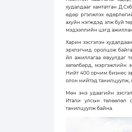
худалдааг хамтатган Д.Сү
өдөр үргэлжлэх өдөрлөги
ахуйн нэгжүүдэд үзүүлж буй
мэдээллийн цэгүүд ажиллаж
Харин үзэсгэлэн худалдаа
эрхлэгчид оролцож байга
үйл ажиллагаа явуулдаг 
хөтөлбөрүүд, мэргэжлийн 
Нийт 400 орчим бизнес эрх
олон нийтэд танилцуулж, 
Мөн энэ удаагийн үзэсгэл
Итали улсын төлөөлөл ор
танилцуулж байна.