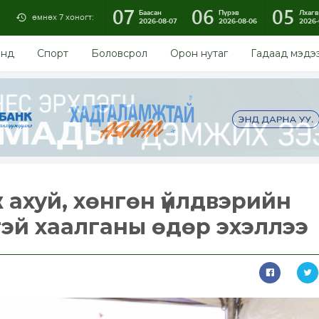
07
06
05
Баасан
Пүрэв
Лхагв
өмнөх 7 хоногт:
2026-08-07
2026-08-06
2026-
энд
Спорт
Боловсрол
Орон нутаг
Гадаад мэдэ
ж ахуй, хөнгөн үйлдвэрийн
эй хаалганы өдөр эхэллээ