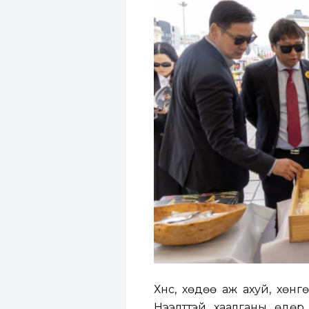
Хүнс, хөдөө аж ахуй, хөн
Нээлттэй хаалганы өдөр,