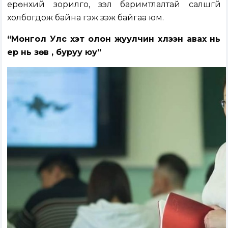
ерөнхий зорилго, үзэл баримтлалтай салшгүй
холбогдож байна гэж үзэж байгаа юм.
“Монгол Улс хэт олон жуулчин хүлээн авах нь
ер нь зөв үү, буруу юу”