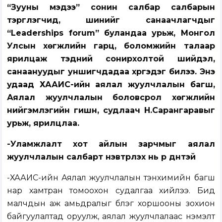
“Зууны мэдээ” сонин салбар салбарын
тэргүүлэгчид, шинийг санаачлагчдыг
“Leaderships forum” буландаа урьж, Монгол
Улсын хөгжлийн гарц, боломжийн талаар
ярилцаж тэдний сонирхолтой шийдэл,
санаануудыг уншигчдадаа хүргэдэг билээ. Энэ
удаад ХААИС-ийн аялал жуулчлалын багш,
Аялал жуулчлалын боловсрол хөгжлийн
нийгэмлэгийн гишүүн, судлаач Н.Сарангаравыг
урьж, ярилцлаа.
-Уламжлалт хот айлын зарчмыг аялал
жуулчлалын салбарт нэвтрүүлэх нь үр дүнтэй
-ХААИС-ийн Аялал жуулчлалын тэнхимийн багш
нар хамтран томоохон судалгаа хийлээ. Бид
малчдын аж амьдралыг бүлэг хоршооны зохион
байгуулалтад оруулж, аялал жуулчлалаас нэмэлт