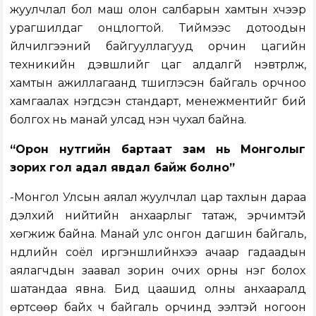
жуулчлал бол маш олон салбарын хамтын хүчээр
урагшилдаг онцлогтой. Тиймээс дотоодын
үйлчилгээний байгууллагууд орчин цагийн
техникийн дэвшлийг цаг алдалгүй нэвтрүүлж,
хамтын ажиллагаанд түшиглэсэн байгаль орчноо
хамгаалах нэгдсэн стандарт, менежментийг бий
болгох нь манай улсад нэн чухал байна.
“Орон нутгийн бартаат зам нь Монголыг
зорих гол адал явдал байж болно”
-Монгол Улсын аялал жуулчлал цар тахлын дараа
дэлхий нийтийн анхаарлыг татаж, эрчимтэй
хөгжиж байна. Манай улс онгон дагшин байгаль,
нүүдлийн соёл иргэншлийнхээ ачаар гадаадын
аялагчдын заавал зорин очих орны нэг болох
шатандаа явна. Бид цаашид олны анхааралд
өртсөөр байх ч байгаль орчинд ээлтэй ногоон