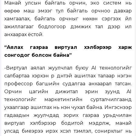
Манай улсын байгаль орчин, эко систем нь
өөрөө маш эмзэг тул байгаль орчноо давхар
хамгаалах, байгаль орчныг нөхөн сэргээх үйл
ажиллагааг бодлогоор дэмжих тал дээр илүү
анхаарах ёстой.
“Аялах газраа виртуал хэлбэрээр харж
сонгодог болсон байна”
-Виртуал аялал жуулчлал буюу AI технологийг
салбартаа хэрхэн үр дүнтэй ашиглах талаар нэгэн
профессор багшийн судалгаа анхаарал татсан.
Орчин цагийн дижитал эрин зуунд AI
технологийг маркетингийн сурталчилгаанд
ухаалгаар ашиглах нь нэн чухал байна. Ингэснээр
гадаадын жуулчдад зорих газраа урьдчилан
виртуал хэлбэрээр бодитой мэдрүүлж, манай
улсад биеэрээ ирэх хүсэл тэмүүлэл, сонирхлыг нь