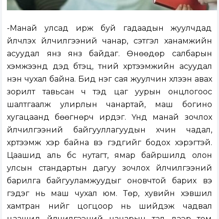
-Манай улсад ирж буй гадаадын жуулчдад
үйлчлэх үйлчилгээний чанар, сэтгэл ханамжийн
асуудал янз янз байдаг. Өнөөдөр салбарын
хэмжээнд дэд бүтэц, түүний хүртээмжийн асуудал
нэн чухал байна. Бид нэг сая жуулчин хүлээн авах
зорилт тавьсан ч тэд цаг уурын онцлогоос
шалтгаалж улирлын чанартай, маш богино
хугацаанд бөөгнөрч ирдэг. Үүнд манай зочлох
үйлчилгээний байгууллагуудын хүчин чадал,
хүртээмж хэр байна вэ гэдгийг бодох хэрэгтэй.
Цаашид аль бүс нутагт, ямар байршилд олон
улсын стандартын дагуу зочлох үйлчилгээний
барилга байгууламжуудыг оновчтой барих вэ
гэдэг нь маш чухал юм. Төр, хувийн хэвшил
хамтран үүнийг цогцоор нь шийдэж чадвал
цаашид үйлчилгээний чанарын тал дээр том