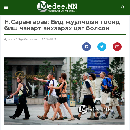
Н.Сарангарав: Бид жуулчдын тоонд
биш чанарт анхаарах цаг болсон
Aдмин / Эдийн засаг
2026.06.15