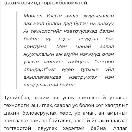
цахим орчинд төрүүлэх боломжтой.
Монгол Улсын аялал жуулчлалын
зах зээл болон дэд бүтэц нь энэхүү
AI технологийг нэвтрүүлэхэд бэлэн
байна уу гэдэг асуудал бас
яригдана. Мөн манай аялал
жуулчлалын аж ахуйн нэгжүүд олон
улсын жишигт нийцсэн “ногоон
стандарт”-ыг өдөр тутмын үйл
ажиллагаандаа нэвтрүүлэх нэн
шаардлагатай байна.
Тухайлбал, эрчим хүч, усны хэмнэлттэй ухаалаг
технологи ашиглах, саарал ус болон хог хаягдлыг
дахин боловсруулах, хөрс, ургамал, ан амьтныг
хамгаалах замаар байгальд ээлтэй үйл ажиллагааг
тогтвортой явуулах хэрэгтэй байна. Аялал