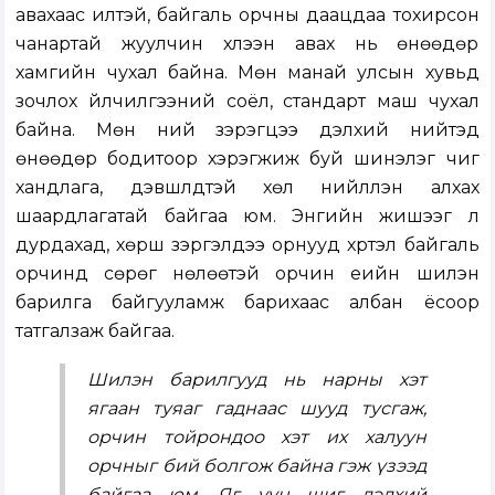
авахаас илүүтэй, байгаль орчны даацдаа тохирсон
чанартай жуулчин хүлээн авах нь өнөөдөр
хамгийн чухал байна. Мөн манай улсын хувьд
зочлох үйлчилгээний соёл, стандарт маш чухал
байна. Мөн үүний зэрэгцээ дэлхий нийтэд
өнөөдөр бодитоор хэрэгжиж буй шинэлэг чиг
хандлага, дэвшлүүдтэй хөл нийлүүлэн алхах
шаардлагатай байгаа юм. Энгийн жишээг л
дурдахад, хөрш зэргэлдээ орнууд хүртэл байгаль
орчинд сөрөг нөлөөтэй орчин үеийн шилэн
барилга байгууламж барихаас албан ёсоор
татгалзаж байгаа.
Шилэн барилгууд нь нарны хэт
ягаан туяаг гаднаас шууд тусгаж,
орчин тойрондоо хэт их халуун
орчныг бий болгож байна гэж үзээд
байгаа юм. Яг үүн шиг дэлхий