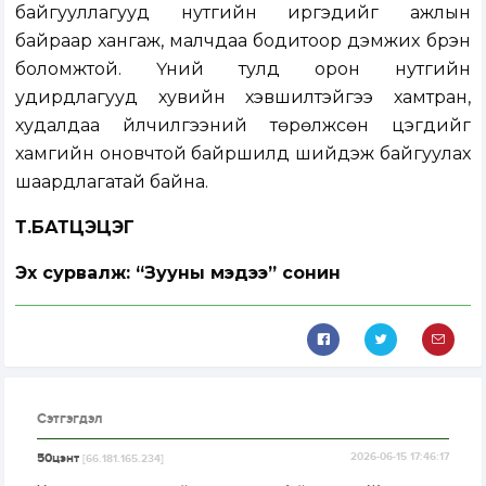
байгууллагууд нутгийн иргэдийг ажлын
байраар хангаж, малчдаа бодитоор дэмжих бүрэн
боломжтой. Үүний тулд орон нутгийн
удирдлагууд хувийн хэвшилтэйгээ хамтран,
худалдаа үйлчилгээний төрөлжсөн цэгүүдийг
хамгийн оновчтой байршилд шийдэж байгуулах
шаардлагатай байна.
Т.БАТЦЭЦЭГ
Эх сурвалж: “Зууны мэдээ” сонин
Сэтгэгдэл
50цэнт
2026-06-15 17:46:17
[66.181.165.234]