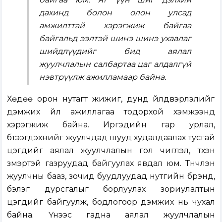
дахинд болон олон улсад
амжилттай хэрэгжиж байгаа
байгальд ээлтэй шинэ шинэ ухаалаг
шийдлүүдийг бид аялал
жуулчлалын салбартаа цаг алдалгүй
нэвтрүүлж ажилламаар байна.
Хөдөө орон нутагт жижиг, дунд үйлдвэрлэлийг
дэмжих үйл ажиллагаа тодорхой хэмжээнд
хэрэгжиж байна. Иргэдийн гар урлал,
бүтээгдэхүүнийг жуулчдад шууд худалдаалах тусгай
цэгүүдийг аялал жуулчлалын гол чиглэл, түүхэн
үзмэртэй газруудад байгуулах явдал юм. Түүнчлэн
жуулчны бааз, зочид буудлуудад нутгийн брэнд,
бэлэг дурсгалыг борлуулах зориулалтын
цэгүүдийг байгуулж, бодлогоор дэмжих нь чухал
байна. Үүнээс гадна аялал жуулчлалын