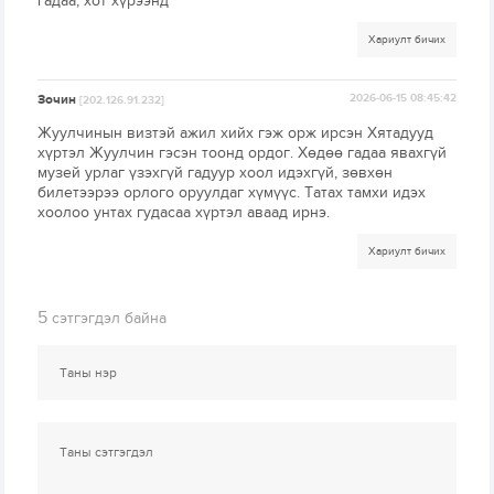
гадаа, хот хүрээнд
Хариулт бичих
Зочин
2026-06-15 08:45:42
[202.126.91.232]
Жуулчинын визтэй ажил хийх гэж орж ирсэн Хятадууд
хүртэл Жуулчин гэсэн тоонд ордог. Хөдөө гадаа явахгүй
музей урлаг үзэхгүй гадуур хоол идэхгүй, зөвхөн
билетээрээ орлого оруулдаг хүмүүс. Татах тамхи идэх
хоолоо унтах гудасаа хүртэл аваад ирнэ.
Хариулт бичих
5
сэтгэгдэл байна