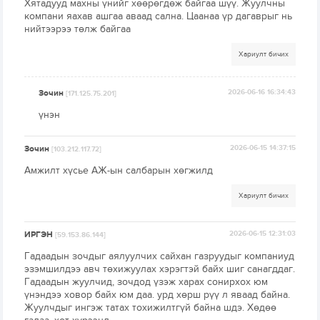
Хятадууд махны үнийг хөөрөгдөж байгаа шүү. Жуулчны
компани яахав ашгаа аваад сална. Цаанаа үр дагаврыг нь
нийтээрээ төлж байгаа
Хариулт бичих
Зочин
2026-06-16 16:34:43
[171.125.75.201]
үнэн
Зочин
2026-06-15 14:37:15
[103.212.117.72]
Амжилт хүсье АЖ-ын салбарын хөгжилд
Хариулт бичих
ИРГЭН
2026-06-15 12:31:03
[59.153.86.144]
Гадаадын зочдыг аялуулчих сайхан газруудыг компаниуд
эзэмшилдээ авч төхижуулах хэрэгтэй байх шиг санагддаг.
Гадаадын жуулчид, зочдод үзэж харах сонирхох юм
үнэндээ ховор байх юм даа. урд хөрш рүү л яваад байна.
Жуулчдыг ингэж татах тохижилтгүй байна шдэ. Хөдөө