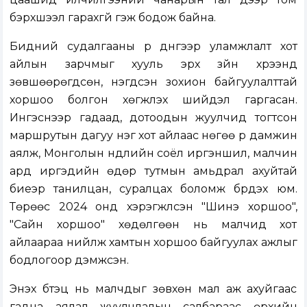
бэрхшээл гарахгүй гэж бодож байна.
Бидний судалгааны үр дүнгээр уламжлалт хот
айлын зарчмыг хууль эрх зүйн хүрээнд
зөвшөөрөгдсөн, нэгдсэн зохион байгуулалттай
хоршоо болгон хөгжүүлэх шийдэл гаргасан.
Ингэснээр гадаад, дотоодын жуулчид тогтсон
маршрутын дагуу нэг хот айлаас нөгөө рүү дамжин
аялж, Монголын нүүдлийн соёл иргэншил, малчин
ард иргэдийн өдөр тутмын амьдрал ахуйтай
биеэр танилцан, суралцах боломж бүрдэх юм.
Төрөөс 2024 онд хэрэгжүүлсэн "Шинэ хоршоо",
"Сайн хоршоо" хөдөлгөөн нь малчид хот
айлаараа нийлж хамтын хоршоо байгуулах ажлыг
бодлогоор дэмжсэн.
Энэхүү бүтэц нь малчдыг зөвхөн мал аж ахуйгаас
гадна аялал жуулчлалын салбараас өрхийн