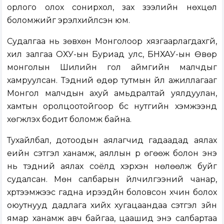
орлого олох сонирхол, зах зээлийн нөхцөл
боломжийг эрэлхийлсэн юм.
Судалгаа нь зөвхөн Монголоор хязгаарлагдахгүй,
хил залгаа ОХУ-ын Буриад улс, БНХАУ-ын Өвөр
монголын Шилийн гол аймгийн малчдыг
хамруулсан. Тэдний өдөр тутмын үйл ажиллагааг
Монгол малчдын ахуй амьдралтай уялдуулан,
хамтын оролцоотойгоор бүс нутгийн хэмжээнд
хөгжүүлэх бодит боломж байна.
Тухайлбал, дотоодын аялагчид гадаадад аялах
үеийн сэтгэл ханамж, аяллын үр өгөөж болон энэ
нь тэдний аялах соёлд хэрхэн нөлөөлж буйг
судалсан. Мөн салбарын үйлчилгээний чанар,
хүртээмжээс гадна ирээдүйн боловсон хүчин болох
оюутнууд дадлага хийх хугацаандаа сэтгэл зүйн
ямар ханамж авч байгаа, цаашид энэ салбартаа