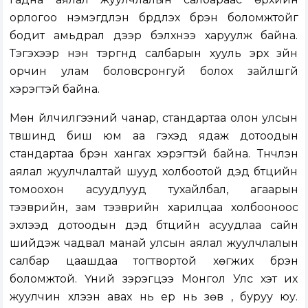
орлогоо нэмэгдүүлэн бүрдүүлэх бүрэн боломжтойг
бодит амьдрал дээр бэлхнээ харуулж байна.
Тэгэхээр нэн тэргүүнд салбарын хууль эрх зүйн
орчин улам боловсронгуй болох зайлшгүй
хэрэгтэй байна.
Мөн үйлчилгээний чанар, стандартаа олон улсын
түвшинд биш юм аа гэхэд ядаж дотоодын
стандартаа бүрэн хангах хэрэгтэй байна. Түүнчлэн
аялал жуулчлалтай шууд холбоотой дэд бүтцийн
томоохон асуудлууд тухайлбал, агаарын
тээврийн, зам тээврийн харилцаа холбооноос
эхлээд дотоодын дэд бүтцийн асуудлаа сайн
шийдэж чадвал манай улсын аялал жуулчлалын
салбар цаашдаа тогтвортой хөгжих бүрэн
боломжтой. Үүний зэрэгцээ Монгол Улс хэт их
жуулчин хүлээн авах нь ер нь зөв үү, буруу юу.