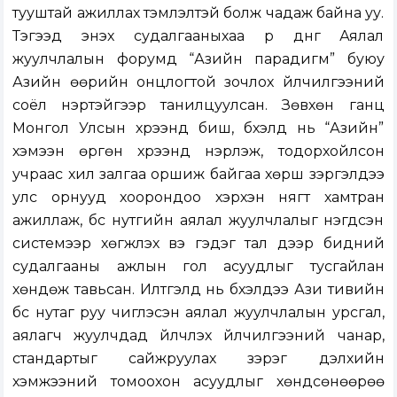
тууштай ажиллах тэмүүлэлтэй болж чадаж байна уу.
Тэгээд энэхүү судалгааныхаа үр дүнг Аялал
жуулчлалын форумд “Азийн парадигм” буюу
Азийн өөрийн онцлогтой зочлох үйлчилгээний
соёл нэртэйгээр танилцуулсан. Зөвхөн ганц
Монгол Улсын хүрээнд биш, бүхэлд нь “Азийн”
хэмээн өргөн хүрээнд нэрлэж, тодорхойлсон
учраас хил залгаа оршиж байгаа хөрш зэргэлдээ
улс орнууд хоорондоо хэрхэн нягт хамтран
ажиллаж, бүс нутгийн аялал жуулчлалыг нэгдсэн
системээр хөгжүүлэх вэ гэдэг тал дээр бидний
судалгааны ажлын гол асуудлыг тусгайлан
хөндөж тавьсан. Илтгэлүүд нь бүхэлдээ Ази тивийн
бүс нутаг руу чиглэсэн аялал жуулчлалын урсгал,
аялагч жуулчдад үйлчлэх үйлчилгээний чанар,
стандартыг сайжруулах зэрэг дэлхийн
хэмжээний томоохон асуудлыг хөндсөнөөрөө