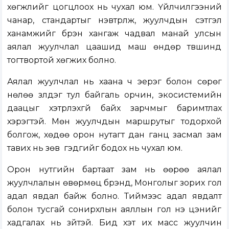
хөгжлийг цогцлоох нь чухал юм. Үйлчилгээний
чанар, стандартыг нэвтрүүлж, жуулчдын сэтгэл
ханамжийг бүрэн хангаж чадвал манай улсын
аялал жуулчлал цаашид маш өндөр түвшинд
тогтвортой хөгжих болно.
Аялал жуулчлал нь хаана ч эерэг болон сөрөг
нөлөө үзүүлдэг тул байгаль орчин, экосистемийн
даацыг хэтрүүлэхгүй байх зарчмыг баримтлах
хэрэгтэй. Мөн жуулчдын маршрутыг тодорхой
болгож, хөдөө орон нутагт дан ганц засмал зам
тавих нь зөв үү гэдгийг бодох нь чухал юм.
Орон нутгийн бартаат зам нь өөрөө аялал
жуулчлалын өвөрмөц брэнд, Монголыг зорих гол
адал явдал байж болно. Тиймээс адал явдалт
болон тусгай сонирхлын аяллын гол үнэ цэнийг
хадгалах нь зүйтэй. Бид хэт их масс жуулчин