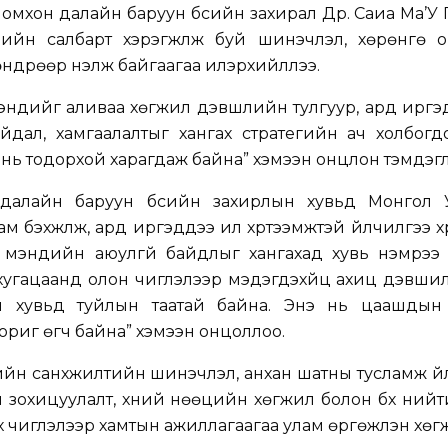
омхон далайн баруун бүсийн захирал Др. Саиа Ма’У
ийн салбарт хэрэгжүүлж буй шинэчлэл, хөрөнгө ор
ндрөөр үнэлж байгаагаа илэрхийллээ.
 мэндийг аливаа хөгжил дэвшлийн тулгуур, ард ирг
йдал, хамгаалалтыг хангах стратегийн ач холбогд
г нь тодорхой харагдаж байна” хэмээн онцлон тэмдэгл
алайн баруун бүсийн захирлын хувьд Монгол Ул
 бэхжүүлж, ард иргэддээ илүү хүртээмжтэй үйлчилгээ х
үл мэндийн аюулгүй байдлыг хангахад хувь нэмрээ
хугацаанд олон чиглэлээр мэдэгдэхүйц ахиц дэвши
й хувьд туйлын таатай байна. Энэ нь цаашдын
ориг өгч байна” хэмээн онцоллоо.
ийн санхүүжилтийн шинэчлэл, анхан шатны тусламж үй
 зохицуулалт, хүний нөөцийн хөгжил болон бүх нийти
чиглэлээр хамтын ажиллагаагаа улам өргөжүүлэн хөгж