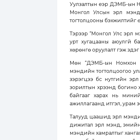
Уулзалтын үеэр ДЭМБ-ын Н
Монгол Улсын эрүүл мэнд
тогтолцооны бэхжилтийг ө
Тэрээр “Монгол Улс эрүүл
урт хугацааны аюулгүй ба
хөрөнгө оруулалт гэж үздэ
Мөн “ДЭМБ-ын Номхон д
мэндийн тогтолцоогоо улам
зэрэгцээ бүс нутгийн эрү
зорилтын хүрээнд богино 
байгааг харах нь мини
ажиллагаанд итгэл, урам з
Талууд цаашид эрүүл мэнд
дижитал эрүүл мэнд, эмийн
мэндийн хамралтыг хангах 