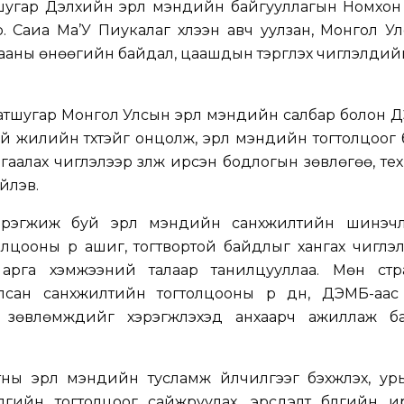
тшугар Дэлхийн эрүүл мэндийн байгууллагын Номхо
. Саиа Ма’У Пиукалаг хүлээн авч уулзан, Монгол У
ны өнөөгийн байдал, цаашдын тэргүүлэх чиглэлүүдий
атшугар Монгол Улсын эрүүл мэндийн салбар болон
 жилийн түүхтэйг онцолж, эрүүл мэндийн тогтолцоог бэ
мгаалах чиглэлээр үзүүлж ирсэн бодлогын зөвлөгөө, т
йлэв.
эгжиж буй эрүүл мэндийн санхүүжилтийн шинэчлэл
лцооны үр ашиг, тогтвортой байдлыг хангах чиглэ
, арга хэмжээний талаар танилцууллаа. Мөн стр
сан санхүүжилтийн тогтолцооны үр дүн, ДЭМБ-аас
зөвлөмжүүдийг хэрэгжүүлэхэд анхаарч ажиллаж ба
ны эрүүл мэндийн тусламж үйлчилгээг бэхжүүлэх, у
үүлгийн тогтолцоог сайжруулах, эрсдэлт бүлгийн 