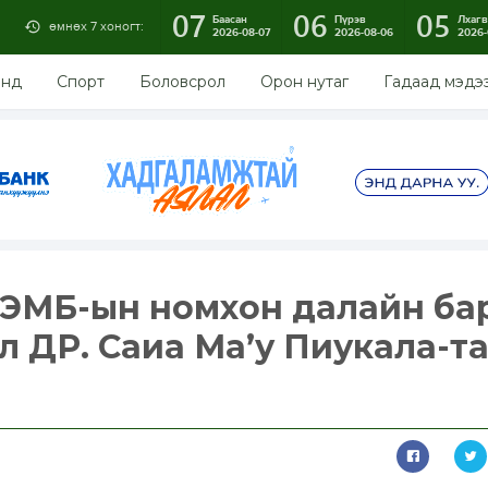
07
06
05
Баасан
Пүрэв
Лхагв
өмнөх 7 хоногт:
2026-08-07
2026-08-06
2026-
энд
Спорт
Боловсрол
Орон нутаг
Гадаад мэдэ
ДЭМБ-ын номхон далайн ба
ал ДР. Саиа Ма’у Пиукала-т