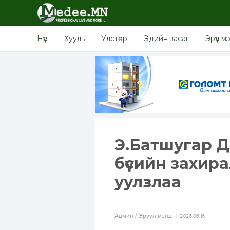
Нүүр
Хууль
Улстөр
Эдийн засаг
Эрүүл м
Э.Батшугар 
бүсийн захир
уулзлаа
Aдмин / Эрүүл мэнд
2026.06.16