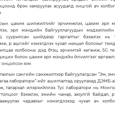
лцоонд бүрэн хамруулах асуудалд онцгой ач холбо
.
рын цахим шилжилтийг эрчимжүүлэх, цахим эрүүл 
үүлэх, эрүүл мэндийн байгууллагуудын мэдээллийн
лд суурилсан шийдвэр гаргалтыг бэхжүүлэх нь 
эмж, үр ашгийг нэмэгдүүлэх чухал нөхцөл болохыг тэмд
илцаа холбооны дэд бүтэц эрчимтэй хөгжиж, 5G те
ицин болон цахим эрүүл мэндийн үйлчилгээг өргөжүүл
г онцолсон юм.
тахлын сангийн санхүүжилтээр байгуулагдсан “Эм, э
гаа лаборатори”-ийг ашиглалтад оруулахад ДЭМБ-аас 
ж, талархал илэрхийллээ. Тус лаборатори нь Монг
олцоог бэхжүүлэх, эмийн чанар, аюулгүй байдал, ү
аажуулах чадавхыг нэмэгдүүлэхэд чухал ач холбо