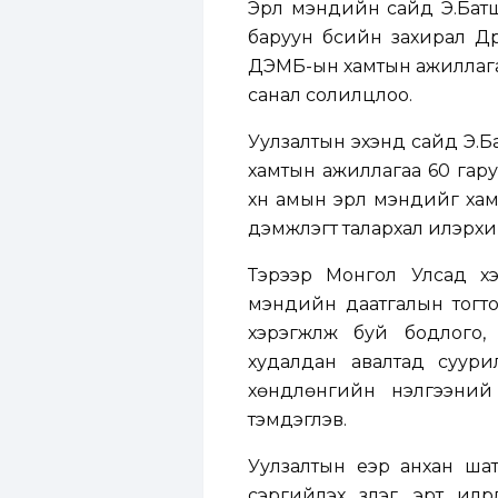
Эрүүл мэндийн сайд Э.Ба
баруун бүсийн захирал Др
ДЭМБ-ын хамтын ажиллагаа
санал солилцлоо.
Уулзалтын эхэнд сайд Э.Б
хамтын ажиллагаа 60 гаруй
хүн амын эрүүл мэндийг ха
дэмжлэгт талархал илэрхи
Тэрээр Монгол Улсад хэр
мэндийн даатгалын тогто
хэрэгжүүлж буй бодлого
худалдан авалтад суурил
хөндлөнгийн үнэлгээний 
тэмдэглэв.
Уулзалтын үеэр анхан шат
сэргийлэх үзлэг, эрт илр