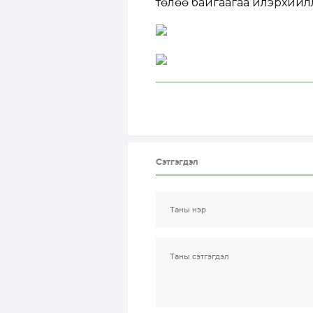
төлөө байгаагаа илэрхийл
Сэтгэгдэл