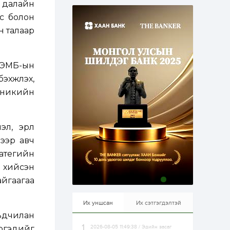
н далайн
эрхлэхэд таатай...
1 өдөр
1
0
лс болон
Долдугаар сард
н талаар
709.503 зөрчил
бүртгэгджээ
 ДЭМБ-ын
1 өдөр
0
0
Цалинтай ээжийн 50
хжүүлэх,
мянган төгрөгийн
ехникийн
тэтгэмжийг 500
мянгад хүргэх
өргөдөлд санал авч
эхэлжээ
1 өдөр
2
0
, эрүүл
Б.Түмэн-Өлзий: Олон
улсад хуримтлуулсан
лээр авч
мэдлэг, туршлагаа эх
атегийн
орныхоо хөгжилд
зориулна
 хийсэн
1 өдөр
0
0
йгаагаа
Алтны үнэ дөрвөн
улирал дараалан
өсөж байна
Их уншсан
Их сэтгэгдэлтэй
рьдчилан
иргэдийг
2026-08-05 11:49:38 / Эдийн засаг
1 өдөр
0
0