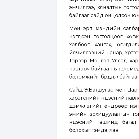
эмчилгээ, хяналтын тогто
байгааг сайд онцолсон юм
Мөн эрүүл мэндийн салба
нэгдсэн тогтолцоог хөгж
холбоог хангах, өгөгдө
үйлчилгээний чанар, хүртэ
Тэрээр Монгол Улсад хар
нэвтэрч байгаа нь телемед
боломжийг бүрдүүлж байгаа
Сайд Э.Батшугар мөн Цар 
хэрэгслийн үндэсний лавла
дэмжлэгийг өндрөөр үнэл
эмийн зохицуулалтын тогт
үндэсний түвшинд баталг
болохыг тэмдэглэв.