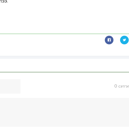
лээ.
0
сэтгэ