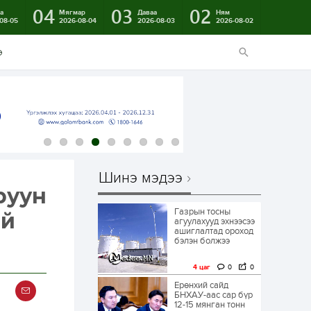
04
03
02
а
Мягмар
Даваа
Ням
08-05
2026-08-04
2026-08-03
2026-08-02
э
Шинэ мэдээ
руун
Газрын тосны
ай
агуулахууд эхнээсээ
ашиглалтад ороход
бэлэн болжээ
4 цаг
0
0
Ерөнхий сайд
БНХАУ-аас сар бүр
12-15 мянган тонн