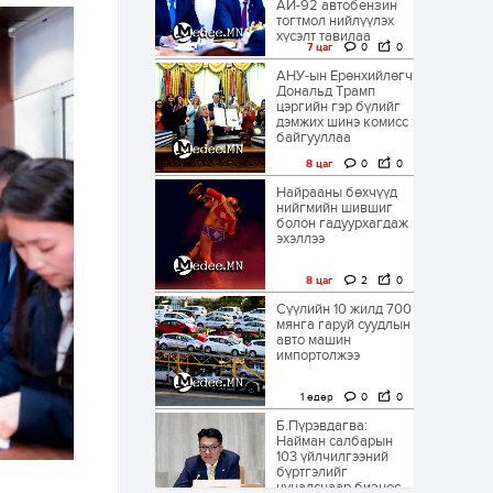
АИ-92 автобензин
тогтмол нийлүүлэх
хүсэлт тавилаа
7 цаг
0
0
АНУ-ын Ерөнхийлөгч
Дональд Трамп
цэргийн гэр бүлийг
дэмжих шинэ комисс
байгууллаа
8 цаг
0
0
Найрааны бөхчүүд
нийгмийн шившиг
болон гадуурхагдаж
эхэллээ
8 цаг
2
0
Сүүлийн 10 жилд 700
мянга гаруй суудлын
авто машин
импортолжээ
1 өдөр
0
0
Б.Пүрэвдагва:
Найман салбарын
103 үйлчилгээний
бүртгэлийг
цуцалснаар бизнес