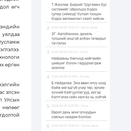
Т.Жанлав: Бидний "Шугаман бус
Худалдагч
гдол өгч
системийг ойролцоо бодох
Н.Амарзаяа:
супер схемүүд" бүтээл тооцон
Дэлгүүрийн 32
хуудастай өрийн
бодох математикт нээлт хийсэн
дэвтэр долоо хоногт
мэндийн
л дүүрдэг
2026-08-05 15:02:31 / Эдийн засаг
1 өдөр
0
0
 уялдаа
ЗГ: Автобензин, дизель
Б.Хулан дэлхийн
түлшний онцгой албан татварыг
аварга боллоо
тусламж
тэглэлээ
эглэлээ.
2026-08-08 11:32:31 / Спорт
хнологи
Найрааны бөхчүүд нийгмийн
1 өдөр
0
0
шившиг болон гадуурхагдаж
эх өргөн
эхэллээ
Р.Даваадорж: Энэ
намрын экспортын
орлого Монголд
2026-08-05 12:11:05 / Улстөр
боломж олгож болох
Б.Найдалаа: Энэ өвөл илүү хүнд
мнэлгийн
юм
байж магадгүй учир төр, эрчим
үзүүлсэн
1 өдөр
0
2
хүчний байгууллагууд, иргэд
бэлтгэлээ сайн хангах нь зүйтэй
Автомашины улсын
ол Улсын
дугаар сондгой
2026-08-05 12:57:50 / Нүүр
р нөлөөг
тоогоор төгссөн бол
өнөөдөр шатахуун
Европ дахь монголчуудын
гдолтой
авна
соёлын наадам боллоо
1 өдөр
0
0
2026-08-05 15:06:04 / Эдийн засаг
Н.Номтойбаяр: