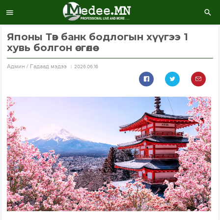
Японы Төв банк бодлогын хүүгээ 1
хувь болгон өсгөлөө
Aдмин / Гадаад мэдээ
2026.06.16