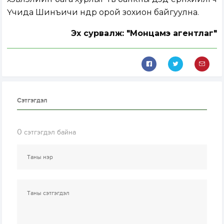
Үчида Шинъичи өнөөдөр орой зохион байгуулна.
Эх сурвалж: "Монцамэ агентлаг"
Сэтгэгдэл
0
сэтгэгдэл байна