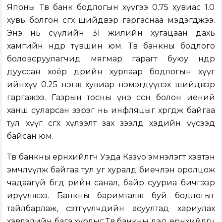
Японы Төв банк бодлогын хүүгээ 0.75 хувиас 1.0
хувь болгон өсгөх шийдвэр гаргаснаа мэдэгджээ.
Энэ нь сүүлийн 31 жилийн хугацаан дахь
хамгийн өндөр түвшин юм. Төв банкны бодлого
боловсруулагчид мягмар гарагт буюу өнөөдөр
дууссан хоёр өдрийн хурлаар бодлогын хүүг
ийнхүү 0.25 нэгж хувиар нэмэгдүүлэх шийдвэр
гаргажээ. Газрын тосны үнэ өссөн болон иений
ханш суларсан зэрэг нь инфляцыг хөөрөгдөж байгаа
тул хүүг өсгөх хүлээлт зах зээлд хэдийн үүсээд
байсан юм.
Төв банкны ерөнхийлөгч Уэда Казүо эмнэлэгт хэвтэн
эмчлүүлж байгаа тул уг хуралд биечлэн оролцож
чадаагүй бөгөөд өөрийн санал, байр сууриа бичгээр
ирүүлжээ. Банкны баримталж буй бодлогыг
тайлбарлаж, сэтгүүлчдийн асуултад хариулах
хэвлэлийн бага хурлыг Төв банкны дэд ерөнхийлөгч