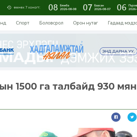
08
07
06
Бямба
Баасан
Пүрэ
өмнөх 7 хоногт:
2026-08-08
2026-08-07
2026-
энд
Спорт
Боловсрол
Орон нутаг
Гадаад мэдэ
ын 1500 га талбайд 930 мя