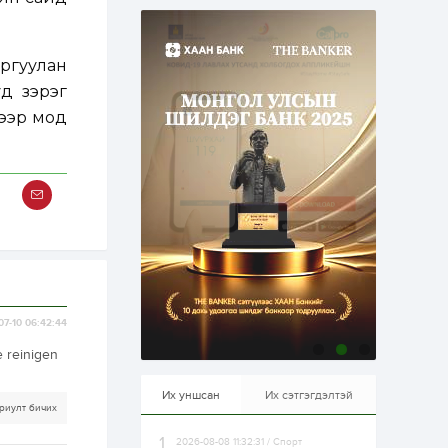
эрхлэхэд таатай...
2 өдөр
1
0
Долдугаар сард
709.503 зөрчил
ргуулан
бүртгэгджээ
д зэрэг
гээр мод
2 өдөр
0
0
Цалинтай ээжийн 50
мянган төгрөгийн
тэтгэмжийг 500
мянгад хүргэх
өргөдөлд санал авч
эхэлжээ
2 өдөр
2
0
Б.Түмэн-Өлзий: Олон
улсад хуримтлуулсан
мэдлэг, туршлагаа эх
орныхоо хөгжилд
зориулна
07-10 06:42:44
2 өдөр
0
0
e reinigen
Алтны үнэ дөрвөн
улирал дараалан
өсөж байна
Их уншсан
Их сэтгэгдэлтэй
риулт бичих
2026-08-08 11:32:31 / Спорт
2 өдөр
0
1