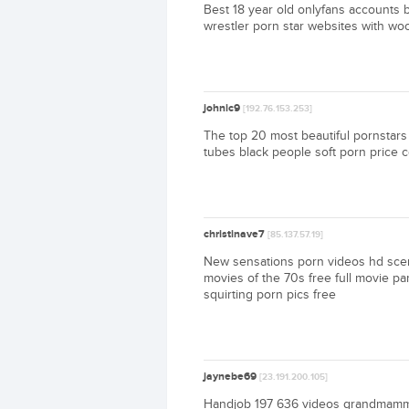
Best 18 year old onlyfans accounts b
wrestler porn star websites with w
johnic9
[192.76.153.253]
The top 20 most beautiful pornstars 
tubes black people soft porn price
christinave7
[85.137.57.19]
New sensations porn videos hd scene 
movies of the 70s free full movie p
squirting porn pics free
jaynebe69
[23.191.200.105]
Handjob 197 636 videos grandmamma 