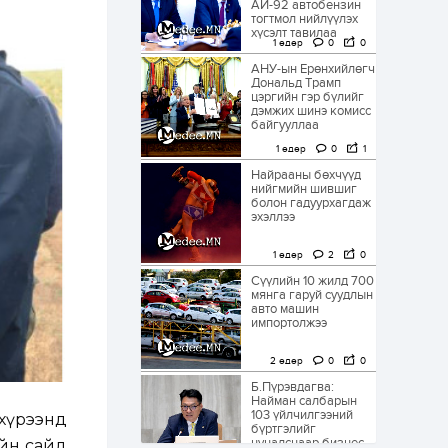
АИ-92 автобензин
тогтмол нийлүүлэх
хүсэлт тавилаа
1 өдөр
0
0
АНУ-ын Ерөнхийлөгч
Дональд Трамп
цэргийн гэр бүлийг
дэмжих шинэ комисс
байгууллаа
1 өдөр
0
1
Найрааны бөхчүүд
нийгмийн шившиг
болон гадуурхагдаж
эхэллээ
1 өдөр
2
0
Сүүлийн 10 жилд 700
мянга гаруй суудлын
авто машин
импортолжээ
2 өдөр
0
0
Б.Пүрэвдагва:
Найман салбарын
103 үйлчилгээний
 хүрээнд
бүртгэлийг
цуцалснаар бизнес
ийн сайд