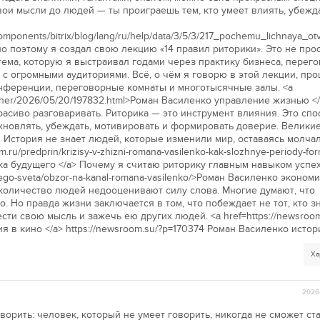
вои мысли до людей — ты проиграешь тем, кто умеет влиять, убежд
/components/bitrix/blog/lang/ru/help/data/3/5/3/217_pochemu_lichnaya_o
о поэтому я создал свою лекцию «14 правил риторики». Это не про
тема, которую я выстраивал годами через практику бизнеса, перего
с огромными аудиториями. Всё, о чём я говорю в этой лекции, пр
онференции, переговорные комнаты и многотысячные залы. <a
t/other/2026/05/20/197832.html>Роман Василенко управление жизнью <
расиво разговаривать. Риторика — это инструмент влияния. Это спо
хновлять, убеждать, мотивировать и формировать доверие. Велики
 История не знает людей, которые изменили мир, оставаясь молча
.ru/predprin/krizisy-v-zhizni-romana-vasilenko-kak-slozhnye-periody-for
ка будущего </a> Почему я считаю риторику главным навыком успех
-vsego-sveta/obzor-na-kanal-romana-vasilenko/>Роман Василенко эконом
количество людей недооценивают силу слова. Многие думают, что
о. Но правда жизни заключается в том, что побеждает не тот, кто з
ести свою мысль и зажечь ею других людей. <a href=https://newsroom
 в кино </a> https://newsroom.su/?p=170374 Роман Василенко истор
Ха
2026-
орить: человек, который не умеет говорить, никогда не сможет ста