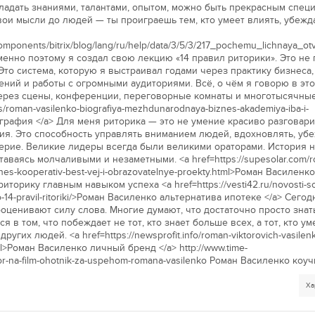
адать знаниями, талантами, опытом, можно быть прекрасным специ
вои мысли до людей — ты проиграешь тем, кто умеет влиять, убежд
/components/bitrix/blog/lang/ru/help/data/3/5/3/217_pochemu_lichnaya_o
менно поэтому я создал свою лекцию «14 правил риторики». Это не 
Это система, которую я выстраивал годами через практику бизнеса,
ний и работы с огромными аудиториями. Всё, о чём я говорю в это
ерез сцены, конференции, переговорные комнаты и многотысячные
s/roman-vasilenko-biografiya-mezhdunarodnaya-biznes-akademiya-iba-i-
ография </a> Для меня риторика — это не умение красиво разговари
ия. Это способность управлять вниманием людей, вдохновлять, убе
ерие. Великие лидеры всегда были великими ораторами. История н
аваясь молчаливыми и незаметными. <a href=https://supesolar.com/
znes-kooperativ-best-vej-i-obrazovatelnye-proekty.html>Роман Василенко
торику главным навыком успеха <a href=https://vesti42.ru/novosti-s
ko-14-pravil-ritoriki/>Роман Василенко альтернатива ипотеке </a> Сегод
ценивают силу слова. Многие думают, что достаточно просто знат
 в том, что побеждает не тот, кто знает больше всех, а тот, кто ум
гих людей. <a href=https://newsprofit.info/roman-viktorovich-vasilen
tml>Роман Василенко личный бренд </a> http://www.time-
or-na-film-ohotnik-za-uspehom-romana-vasilenko Роман Василенко коуч
Ха