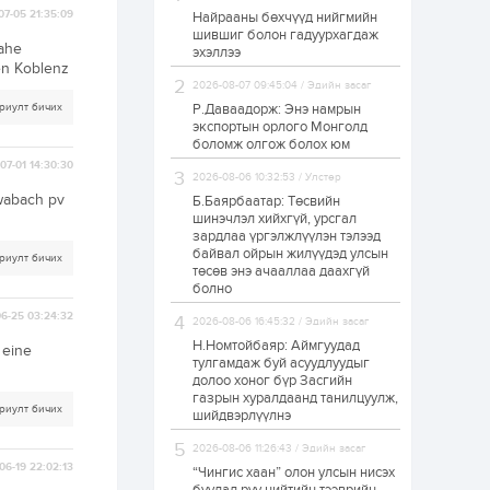
07-05 21:35:09
Найрааны бөхчүүд нийгмийн
Худалдагч
шившиг болон гадуурхагдаж
Н.Амарзаяа:
nahe
эхэллээ
Дэлгүүрийн 32
ten Koblenz
хуудастай өрийн
дэвтэр долоо хоногт
2026-08-07 09:45:04 / Эдийн засаг
л дүүрдэг
риулт бичих
Р.Даваадорж: Энэ намрын
2 өдөр
0
0
экспортын орлого Монголд
Б.Хулан дэлхийн
боломж олгож болох юм
аварга боллоо
07-01 14:30:30
2026-08-06 10:32:53 / Улстөр
hwabach pv
Б.Баярбаатар: Төсвийн
шинэчлэл хийхгүй, урсгал
2 өдөр
0
0
зардлаа үргэлжлүүлэн тэлээд
байвал ойрын жилүүдэд улсын
Р.Даваадорж: Энэ
риулт бичих
намрын экспортын
төсөв энэ ачааллаа даахгүй
орлого Монголд
болно
боломж олгож болох
юм
6-25 03:24:32
2026-08-06 16:45:32 / Эдийн засаг
2 өдөр
0
2
Н.Номтойбаяр: Аймгуудад
 eine
тулгамдаж буй асуудлуудыг
Автомашины улсын
долоо хоног бүр Засгийн
дугаар сондгой
газрын хуралдаанд танилцуулж,
тоогоор төгссөн бол
риулт бичих
шийдвэрлүүлнэ
өнөөдөр шатахуун
авна
2026-08-06 11:26:43 / Эдийн засаг
2 өдөр
0
0
06-19 22:02:13
“Чингис хаан” олон улсын нисэх
Н.Номтойбаяр: