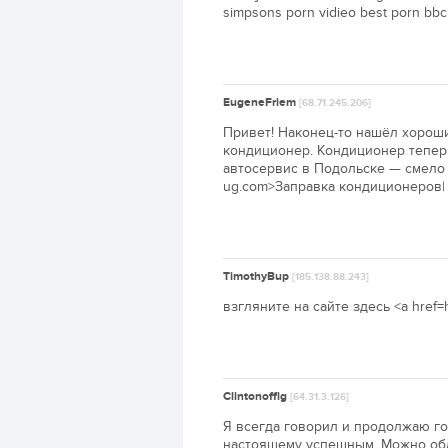
simpsons porn vidieo best porn bbc
EugeneFriem
[68.71.245.206]
Привет! Наконец-то нашёл хороши
кондиционер. Кондиционер тепер
автосервис в Подольске — смело о
ug.com>Заправка кондиционеров| А
TimothyBup
[185.138.88.243]
взгляните на сайте здесь <a href=
Clintonoffig
[64.31.3.126]
Я всегда говорил и продолжаю гов
настоящему успешным. Можно обл