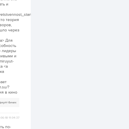
ать и
3 өдөр
1
0
tvetstvennost_stanovitsya.html>Роман
Нөөцийн махны
сто теория
худалдаа,
борлуулалтыг
воров,
нээлттэй ил тод
ошло через
болгоно
4 өдөр
0
0
/a> Для
собность
ЗГ: Автобензин,
дизель түлшний
е лидеры
онцгой албан
ливыми и
татварыг тэглэлээ
miruyut-
а <a
4 өдөр
3
0
ика
З.Мэндсайхан:
Хүнсний нөөцийг
нает
бэлтгэх агуулах,
.su/?
зоорь бэлтгэх ААН-
ия в кино
үүдэд хөнгөлөлттэй
зээл олгоно
4 өдөр
2
0
риулт бичих
Европ дахь
монголчуудын
соёлын наадам
06-18 11:04:37
боллоо
ть по-