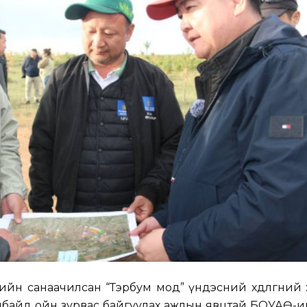
ийн санаачилсан “Тэрбум мод” үндэсний хөдөлгөөний
албайд ойн зурвас байгуулах ажлын явцтай БОУАӨ-