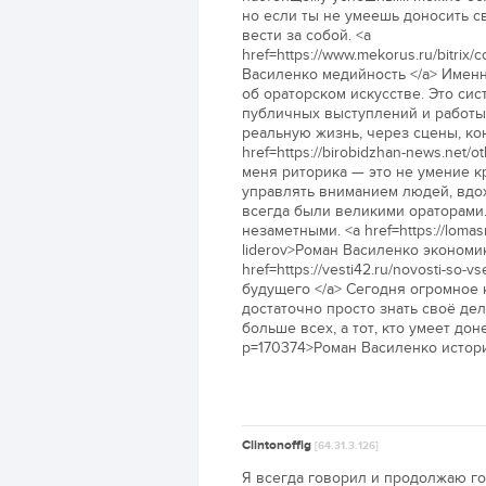
но если ты не умеешь доносить с
вести за собой. <a
href=https://www.mekorus.ru/bitrix
Василенко медийность </a> Именн
об ораторском искусстве. Это сис
публичных выступлений и работы 
реальную жизнь, через сцены, к
href=https://birobidzhan-news.ne
меня риторика — это не умение к
управлять вниманием людей, вдо
всегда были великими ораторами.
незаметными. <a href=https://lomasm
liderov>Роман Василенко экономи
href=https://vesti42.ru/novosti-so
будущего </a> Сегодня огромное 
достаточно просто знать своё дел
больше всех, а тот, кто умеет дон
p=170374>Роман Василенко история
Clintonoffig
[64.31.3.126]
Я всегда говорил и продолжаю гов