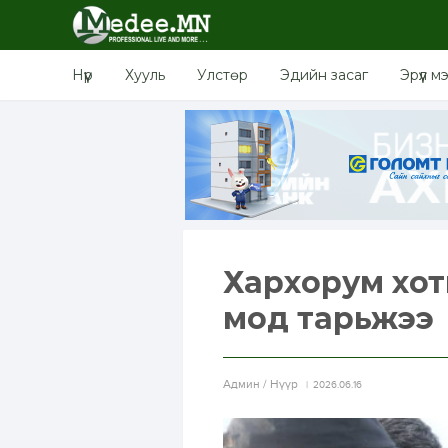
Нүүр
Хууль
Улстөр
Эдийн засаг
Эрүүл м
Хархорум хот
мод тарьжээ
Aдмин / Нүүр
2026.06.16