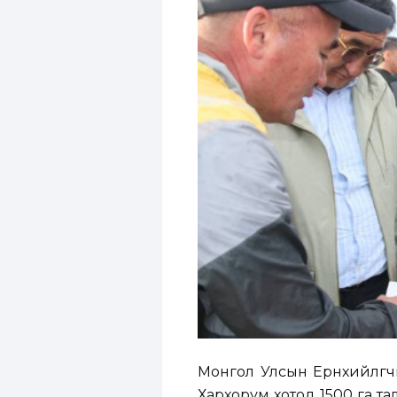
Монгол Улсын Ерөнхийлөгч
Хархорум хотод 1500 га т