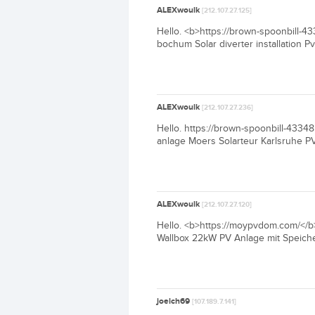
ALEXwoulk
[212.107.27.125]
Hello. <b>https://brown-spoonbill-4
bochum Solar diverter installation 
ALEXwoulk
[212.107.27.236]
Hello. https://brown-spoonbill-433
anlage Moers Solarteur Karlsruhe 
ALEXwoulk
[212.107.27.120]
Hello. <b>https://moypvdom.com/</b
Wallbox 22kW PV Anlage mit Speiche
joelch69
[107.189.7.141]