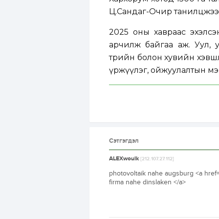
Ц.Сандаг-Очир танилцжээ
2025 оны хавраас эхэлсэ
арчилж байгаа аж. Уул, 
төрийн болон хувийн хэвш
үржүүлэг, ойжуулалтын м
Сэтгэгдэл
ALEXwoulk
[212.107.27.112]
photovoltaik nahe augsburg <a href=
firma nahe dinslaken </a>