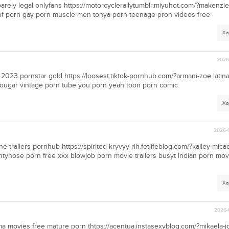
arely legal onlyfans https://motorcyclerallytumblr.miyuhot.com/?makenzi
oof porn gay porn muscle men tonya porn teenage pron videos free
Ха
2026-
2023 pornstar gold https://loosest.tiktok-pornhub.com/?armani-zoe latin
 cougar vintage porn tube you porn yeah toon porn comic
Ха
2026-
trailers pornhub https://spirited-kryvyy-rih.fetlifeblog.com/?kailey-mica
antyhose porn free xxx blowjob porn movie trailers busyt indian porn mov
Ха
2026-
movies free mature porn thtps://acentua.instasexyblog.com/?mikaela-jo