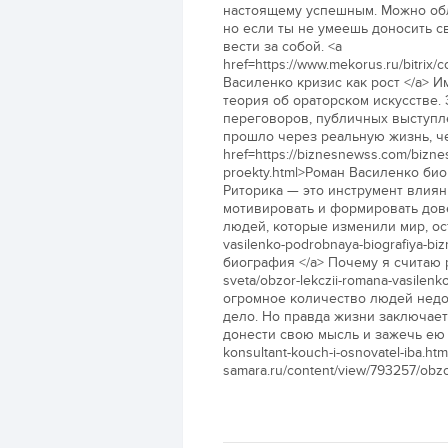
настоящему успешным. Можно обл
но если ты не умеешь доносить с
вести за собой. <a
href=https://www.mekorus.ru/bitrix
Василенко кризис как рост </a> И
теория об ораторском искусстве. 
переговоров, публичных выступле
прошло через реальную жизнь, ч
href=https://biznesnewss.com/bizne
proekty.html>Роман Василенко би
Риторика — это инструмент влиян
мотивировать и формировать дов
людей, которые изменили мир, ост
vasilenko-podrobnaya-biografiya-bi
биография </a> Почему я считаю ри
sveta/obzor-lekczii-romana-vasilen
огромное количество людей недоо
дело. Но правда жизни заключается
донести свою мысль и зажечь ею дру
konsultant-kouch-i-osnovatel-iba.h
samara.ru/content/view/793257/obz