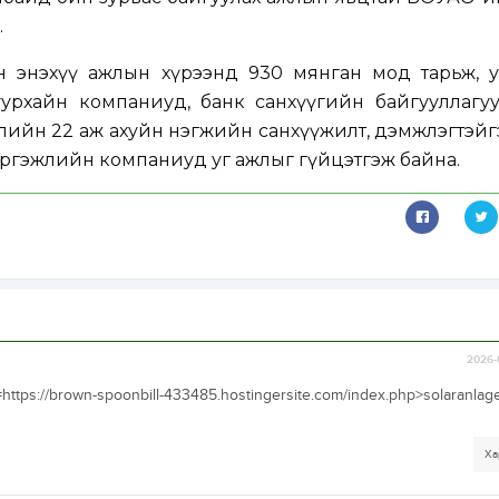
.
н энэхүү ажлын хүрээнд 930 мянган мод тарьж, у
уурхайн компаниуд, банк санхүүгийн байгууллагуу
лийн 22 аж ахуйн нэгжийн санхүүжилт, дэмжлэгтэй
эргэжлийн компаниуд уг ажлыг гүйцэтгэж байна.
2026-
https://brown-spoonbill-433485.hostingersite.com/index.php>solaranlag
Ха