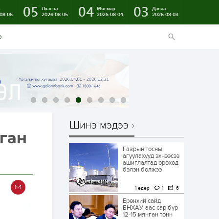
05
04
03
в
Лхагва
Мягмар
Даваа
08-06
2026-08-05
2026-08-04
2026-08-03
э
Шинэ мэдээ
нган
Газрын тосны
агуулахууд эхнээсээ
ашиглалтад ороход
бэлэн болжээ
1 өдөр
1
6
Ерөнхий сайд
БНХАУ-аас сар бүр
12-15 мянган тонн