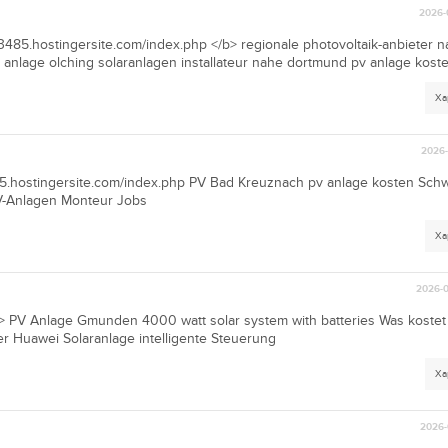
2026-
33485.hostingersite.com/index.php </b> regionale photovoltaik-anbieter 
Pv anlage olching solaranlagen installateur nahe dortmund pv anlage kos
Ха
2026-
485.hostingersite.com/index.php PV Bad Kreuznach pv anlage kosten Sc
PV-Anlagen Monteur Jobs
Ха
2026-0
> PV Anlage Gmunden 4000 watt solar system with batteries Was kostet
r Huawei Solaranlage intelligente Steuerung
Ха
2026-