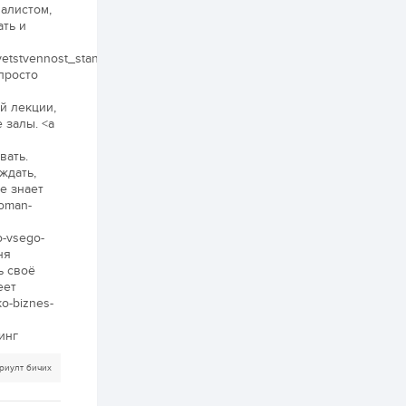
4 өдөр
2
0
алистом,
ать и
Өнгөрсөн сард
1,439.2 кг үнэт
металл худалдан
tvetstvennost_stanovitsya.html>Роман
авчээ
просто
4 өдөр
0
0
й лекции,
 залы. <a
Б.Найдалаа: Энэ
өвөл илүү хүнд байж
магадгүй учир төр,
вать.
эрчим хүчний
ждать,
байгууллагууд, иргэд
бэлтгэлээ...
е знает
4 өдөр
6
0
roman-
Өнөөдөр сондгой
тоогоор төгссөн
o-vsego-
автомашинтай иргэд
ня
бензин авна
ь своё
еет
4 өдөр
0
3
ko-biznes-
ЗГ: Шатахууны
хангамж,
инг
нийлүүлэлтийг
тогтворжуулах
асуудлыг хэлэлцэж
риулт бичих
байна
4 өдөр
0
0