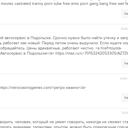
 movies castrated tranny porn tube free emo porn gang bang free wet f
Ха
2026-
й автосервис в Подольске. Срочно нужно было найти утечку и зап
ь работает как новый. Перед летом очень выручило. Если ищете н
бращайтесь. Цены адекватные, работают честно. <a href=toyota-
втосервис в Подольске</a> https://max.ru/c/-70153242053305/AZ7Zl
Ха
2026-
https://retrocasinogames.com/>ретро казино</a>
Ха
2026
орить: человек, который не умеет говорить, никогда не сможет ста
адать знаниями, талантами, опытом, можно быть прекрасным специ