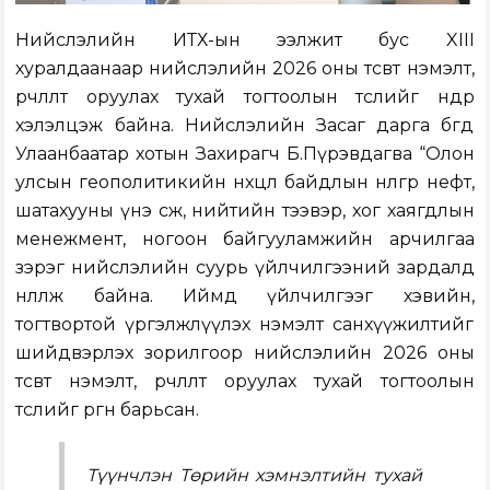
Нийслэлийн ИТХ-ын ээлжит бус XIII
хуралдаанаар нийслэлийн 2026 оны төсөвт нэмэлт,
өөрчлөлт оруулах тухай тогтоолын төслийг өнөөдөр
хэлэлцэж байна. Нийслэлийн Засаг дарга бөгөөд
Улаанбаатар хотын Захирагч Б.Пүрэвдагва “Олон
улсын геополитикийн нөхцөл байдлын нөлөөгөөр нефт,
шатахууны үнэ өсөж, нийтийн тээвэр, хог хаягдлын
менежмент, ногоон байгууламжийн арчилгаа
зэрэг нийслэлийн суурь үйлчилгээний зардалд
нөлөөлж байна. Иймд үйлчилгээг хэвийн,
тогтвортой үргэлжлүүлэх нэмэлт санхүүжилтийг
шийдвэрлэх зорилгоор нийслэлийн 2026 оны
төсөвт нэмэлт, өөрчлөлт оруулах тухай тогтоолын
төслийг өргөн барьсан.
Түүнчлэн Төрийн хэмнэлтийн тухай