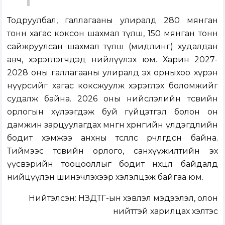
Тодруулбал, галлагааны улиралд 280 мянган
тонн хагас коксон шахмал түлш, 150 мянган тонн
сайжруулсан шахмал түлш (мидлинг) худалдан
авч, хэрэглэгчдэд нийлүүлэх юм. Харин 2027-
2028 оны галлагааны улиралд эх орныхоо хүрэн
нүүрсийг хагас коксжуулж хэрэглэх боломжийг
судалж байна. 2026 оны нийслэлийн төсвийн
орлогын хүлээгдэж буй гүйцэтгэл болон он
дамжин зарцуулагдах мөнгөн хөрөнгийн үлдэгдлийн
бодит хэмжээ анхны төсөөллөөс өөрчлөгдсөн байна.
Тиймээс төсвийн орлого, санхүүжилтийн эх
үүсвэрийн тооцооллыг бодит нөхцөл байдалд
нийцүүлэн шинэчлэхээр хэлэлцэж байгаа юм.
Нийтэлсэн:
НЗДТГ-ын хэвлэл мэдээлэл, олон
нийттэй харилцах хэлтэс