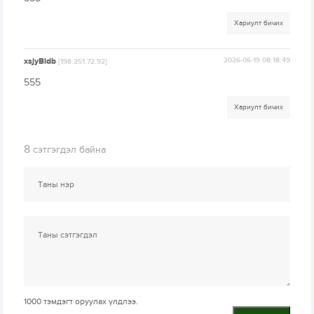
Хариулт бичих
xsjyBldb
2026-06-19 08:18:49
[198.251.72.92]
555
Хариулт бичих
8
сэтгэгдэл байна
1000
тэмдэгт оруулах үлдлээ.