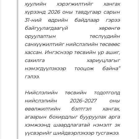
хуулийн хэрэгжилтийг хангах
хүрээнд 2026 оны тавдугаар сарын
31-ний өдрийн байдлаар гэрээ
байгуулагдаагүй хөрөнгө
оруулалтын төслүүдийн
санхүүжилтийг нийслэлийн төсвөөс
хассан. Ингэснээр төсвийн үр ашиг,
сахилга хариуцлагыг
нэмэгдүүлэхээр тооцож байна”
гэлээ.
Нийслэлийн төсвийн тодотголд
нийслэлийн 2026–2027 оны
өвөлжилтийн бэлтгэл хангах,
агаарын бохирдлыг бууруулах арга
хэмжээнд шаардлагатай нэмэлт эх
үүсвэрийг шийдвэрлэхээр тусгажээ.