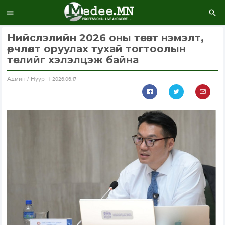
Нийслэлийн 2026 оны төсөвт нэмэлт,
өөрчлөлт оруулах тухай тогтоолын
төслийг хэлэлцэж байна
Aдмин / Нүүр
2026.06.17