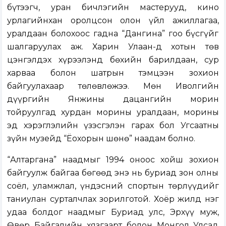
бүтээгч, уран бичлэгийн мастерууд, кино
урлагийнхан оролцсон олон үйл ажиллагаа,
уралдаан болохоос гадна “Дангина” гоо бүсгүйг
шалгаруулах аж. Харин Улаан-Үд хотын төв
цэнгэлдэх хүрээлэнд бөхийн барилдаан, сур
харваа болон шатрын тэмцээн зохион
байгуулахаар төлөвлөжээ. Мөн Иволгийн
дүүргийн Янжины дацангийн морин
тойруулгад хурдан морины уралдаан, морины
эд хэрэглэлийн үзэсгэлэн гарах бол Угсаатны
зүйн музейд “Ёохорын шөнө” наадам болно.
“Алтаргана” наадмыг 1994 оноос хойш зохион
байгуулж байгаа бөгөөд энэ нь буриад зон олны
соёл, уламжлал, үндэсний спортын төрлүүдийг
таниулан сурталчлах зорилготой. Хоёр жилд нэг
удаа болдог наадмыг Буриад улс, Эрхүү муж,
Өвөр Байгалийн хязгаарт болон Монгол Улсад