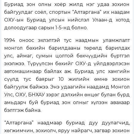
Буриад зон олны хоёр жилд нэг удаа зохион
байгуулдаг соёл, спортын “Алтаргана” их наадам
ОХУ-ын Буриад улсын нийслэл Улаан-Үд хотод
долоодугаар сарын 1-5-нд болно.
1994 оноос эхлэлтэй тус наадмын уламжлалт
монгол бөхийн барилдааны төрөлд барилдах
улс, аймаг, сумын цолтой бөхчүүдийн бүртгэл
эхэлжээ. Түрүүлсэн бөхийг ОХУ-д үйлдвэрлэсэн
автомашинаар байлах аж. Буриад улс хамгийн
сүүлд тус баярыг 10 жилийн өмнө зохион
байгуулж байжээ. Энэ удаагийн наадамд Монгол
Улс, ОХУ, БНХАУ зэрэг дэлхийн өнцөг булан бүрд
амьдарч буй буриад зон олныг хүлээн авахаар
бэлтгэж байна.
“Алтаргана” наадмаар буриад дуу дуулагчид,
хөгжимчин, зохиолч, яруу найрагч, загвар зохион