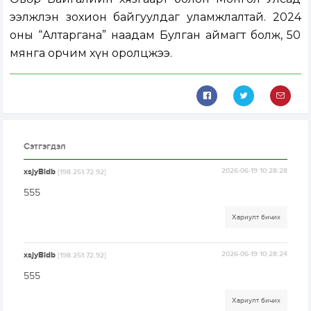
ээлжлэн зохион байгуулдаг уламжлалтай. 2024
оны “Алтаргана” наадам Булган аймагт болж, 50
мянга орчим хүн оролцжээ.
Сэтгэгдэл
xsjyBldb
2026-06-19 10:28:28
[198.251.72.92]
555
Хариулт бичих
xsjyBldb
2026-06-19 10:28:24
[198.251.72.92]
555
Хариулт бичих