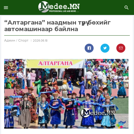
“Алтаргана” наадмын түрүү бөхийг
автомашинаар байлна
Aдмин / Спорт
2026.06.18