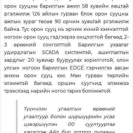
орон сууцны барилгын ажил 58 хувийн явцтай
үргэлжилж 126 айлын гурван блок орон сууцны
ажлын зураг төсөв 90 орчим хувьтай үргэлжилж
байна. Тус орон сууц нь эрчим хүчний хэмнэлттэй
ногоон орон сууц гэдгээрээ онцлогтой бөгөөд 2-
3 өрөөний сонголттой. Барилгын ухаалаг
удирдлагын SCADA системтэй, ашиглалтын
зардлыг 20 хувиар бууруулах зорилготой, олон
улсын ногоон барилгын EDGE гэрчилгээ авсан
анхны орон сууц юм. Мөн гурван төрлийн
хүлэмжтэй бөгөөд оршин суугчид хүлэмжээ
түрээслээд нарийн ногоо тарих боломжтой.
Түүнчлэн угаалгын өрөөний
угаалтуур болон шүршүүрийн усаа
цэвэршүүлэн 00 суултууртаа
хэрэглэж Айл бүр дотроо дулааны