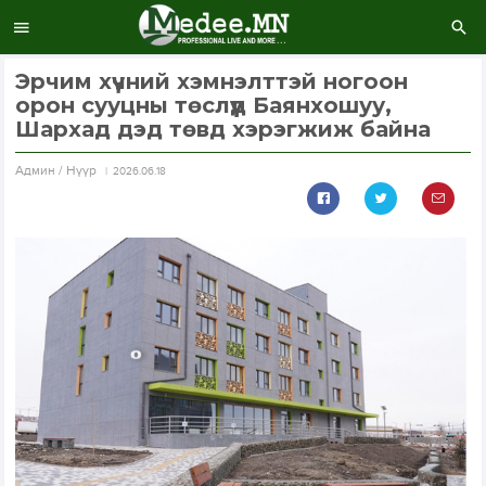
Эрчим хүчний хэмнэлттэй ногоон
орон сууцны төслүүд Баянхошуу,
Шархад дэд төвд хэрэгжиж байна
Aдмин / Нүүр
2026.06.18