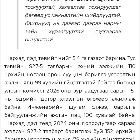
тоолууртай, халаалтаа тохируулдаг
бөгөөд ус хэмнэлтийн шийдлүүдтэй,
байрнууд нь дээвэр дээрээ нарны
зайн хураагууртай гэдгээрээ
онцлогтой.
Шархад дэд төвийг нийт 5.4 га газарт барина. Тус
төвийн S27-5 талбарын эхний ээлжийн 110
өрхийн ногоон орон сууцны барилга угсралтын
ажлын явц 99 хувийн гүйцэтгэлтэй байгаа бөгөөд
улсын комисст 2026 оны зургаадугаар сарын 15-
ны өдрийн дотор хүлээлгэн өгөхөөр ажиллаж
байна. Инженерийн шугам сүлжээ, барилга
байгууламжийн ажлын явц 100 хувьтай байна.
Шархад дэд төвд 2024 оны долоодугаар сараас
эхэлсэн S27-2 талбарт баригдаж буй 152 өрхийн
барилга угсралтын ажил 75 хувийн гүйцэтгэлтэй,