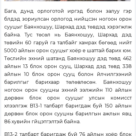
Бага, дунд орлоготой иргэд болон залуу гэр
бүлүүдэд зориулсан орлогод нийцсэн ногоон орон
сууцыг Баянхошуу, Шархад дэд төвүүдэд хэрэгжүүлж
байна. Тус төсөл нь Баянхошуу, Шархад дэд
төвийн 60 гаруй га талбайг хамрах бөгөөд нийт
5000 айлын орон сууцыг хоёр үе шаттай барих юм.
Төслийн эхний шатанд Баянхошуу дэд төвд 462
айлын 13 блок орон сууц, Шархад дэд төвд 338
айлын 10 блок орон сууц болон үйлчилгээний
барилгыг барихаар төлөвлөсөн. Баянхошуу
ногоон орон сууцны эхний ээлжийн 110 айлын
дөрвөн блок орон сууцыг улсын комисст
хүлээлгэж B13-1 талбарт баригдаж буй 150 айлын
дөрвөн блок орон сууцны барилгын ажлын явц
86 хувийн гүйцэтгэлтэй байна.
B13-2 талбарт баригдаж буй 76 айлын хоёр блок