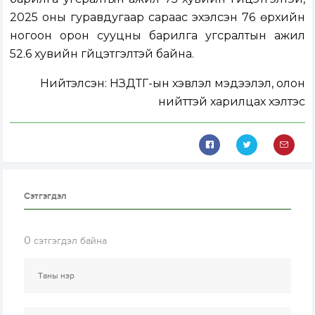
2025 оны гуравдугаар сараас эхэлсэн 76 өрхийн
ногоон орон сууцны барилга угсралтын ажил
52.6 хувийн гүйцэтгэлтэй байна.
Нийтэлсэн:
НЗДТГ-ын хэвлэл мэдээлэл, олон
нийттэй харилцах хэлтэс
Сэтгэгдэл
0
сэтгэгдэл байна