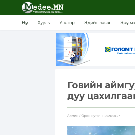
Нүүр
Хууль
Улстөр
Эдийн засаг
Эрүүл м
Говийн аймгу
дуу цахилгаа
Aдмин / Орон нутаг
2026.06.27