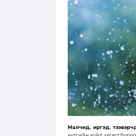
Малчид, иргэд, тээвэрч
нутгийн хойд хагаст бороо