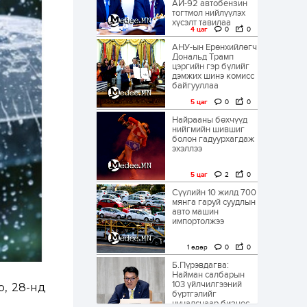
АИ-92 автобензин
тогтмол нийлүүлэх
хүсэлт тавилаа
4 цаг
0
0
АНУ-ын Ерөнхийлөгч
Дональд Трамп
цэргийн гэр бүлийг
дэмжих шинэ комисс
байгууллаа
5 цаг
0
0
Найрааны бөхчүүд
нийгмийн шившиг
болон гадуурхагдаж
эхэллээ
5 цаг
2
0
Сүүлийн 10 жилд 700
мянга гаруй суудлын
авто машин
импортолжээ
1 өдөр
0
0
Б.Пүрэвдагва:
Найман салбарын
103 үйлчилгээний
р, 28-нд
бүртгэлийг
цуцалснаар бизнес