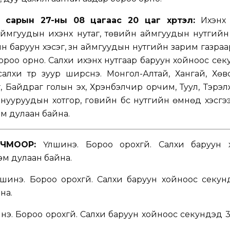
 сарын 27-ны 08 цагаас 20 цаг хүртэл:
Ихэнх 
 аймгуудын ихэнх нутаг, төвийн аймгуудын нутгийн
 баруун хэсэг, зүүн аймгуудын нутгийн зарим газраа
ороо орно. Салхи ихэнх нутгаар баруун хойноос сек
лхи түр зуур ширүүснэ. Монгол-Алтай, Хангай, Хө
аг, Байдраг голын эх, Хүрэнбэлчир орчим, Туул, Тэрэ
 нууруудын хотгор, говийн бүс нутгийн өмнөд хэсгэ
эм дулаан байна.
ЧМООР:
Үүлшинэ. Бороо орохгүй. Салхи баруун 
хэм дулаан байна.
лшинэ. Бороо орохгүй. Салхи баруун хойноос секун
на.
нэ. Бороо орохгүй. Салхи баруун хойноос секундэд 3