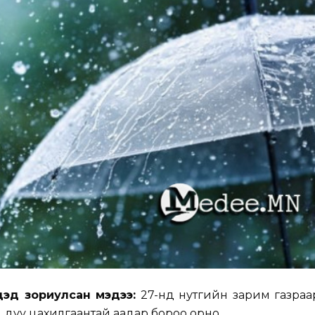
дэд зориулсан мэдээ:
27-нд нутгийн зарим газраа
, дуу цахилгаантай аадар бороо орно.