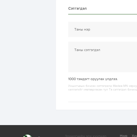
Сэтгэгдэл
1000
тэмдэгт оруулах үлдлээ.
Уншигчдын бичсэн сэтгэгдэлд Medee.MN хариуц
хэллэгийг хязгаарласан тул Та сэтгэгдэл бичих
Зохиогчийн эрх хуулиар
Нүүр
Ху