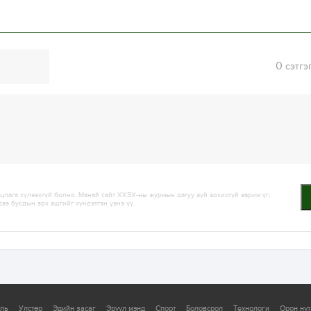
0
сэтгэ
лага хүлээхгүй болно. Манай сайт ХХЗХ-ны журмын дагуу зүй зохисгүй зарим үг,
дээ бусдын эрх ашгийг хүндэтгэн үзнэ үү.
уль
Улстөр
Эдийн засаг
Эрүүл мэнд
Спорт
Боловсрол
Технологи
Орон нут