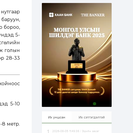
эрхлэхэд таатай...
1 өдөр
1
0
нутгаар
Долдугаар сард
709.503 зөрчил
 баруун,
бүртгэгджээ
р бороо,
ундэд 5-
1 өдөр
0
0
всгөлийн
Цалинтай ээжийн 50
мянган төгрөгийн
лж голын
тэтгэмжийг 500
мянгад хүргэх
эр 28-33
өргөдөлд санал авч
эхэлжээ
1 өдөр
2
0
Б.Түмэн-Өлзий: Олон
улсад хуримтлуулсан
хойноос
мэдлэг, туршлагаа эх
орныхоо хөгжилд
зориулна
1 өдөр
0
0
дэд 5-10
Алтны үнэ дөрвөн
улирал дараалан
өсөж байна
Их уншсан
Их сэтгэгдэлтэй
-8 метр.
2026-08-05 11:49:38 / Эдийн засаг
1 өдөр
0
0