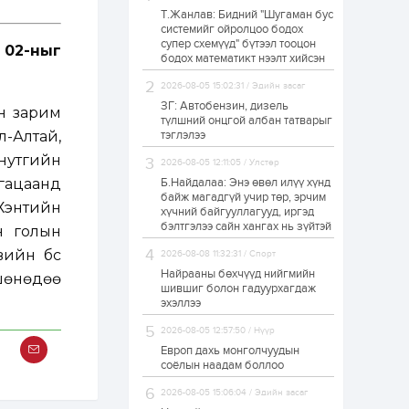
Т.Жанлав: Бидний "Шугаман бус
Худалдагч
системийг ойролцоо бодох
Н.Амарзаяа:
супер схемүүд" бүтээл тооцон
Дэлгүүрийн 32
 02-ныг
хуудастай өрийн
бодох математикт нээлт хийсэн
дэвтэр долоо хоногт
л дүүрдэг
2026-08-05 15:02:31 / Эдийн засаг
1 өдөр
0
0
ЗГ: Автобензин, дизель
йн зарим
Б.Хулан дэлхийн
түлшний онцгой албан татварыг
аварга боллоо
-Алтай,
тэглэлээ
 нутгийн
2026-08-05 12:11:05 / Улстөр
угацаанд
Б.Найдалаа: Энэ өвөл илүү хүнд
1 өдөр
0
0
байж магадгүй учир төр, эрчим
 Хэнтийн
хүчний байгууллагууд, иргэд
Р.Даваадорж: Энэ
намрын экспортын
бэлтгэлээ сайн хангах нь зүйтэй
эн голын
орлого Монголд
боломж олгож болох
вийн бүс
2026-08-08 11:32:31 / Спорт
юм
Найрааны бөхчүүд нийгмийн
 шөнөдөө
1 өдөр
0
2
шившиг болон гадуурхагдаж
эхэллээ
Автомашины улсын
дугаар сондгой
2026-08-05 12:57:50 / Нүүр
тоогоор төгссөн бол
өнөөдөр шатахуун
Европ дахь монголчуудын
авна
соёлын наадам боллоо
1 өдөр
0
0
2026-08-05 15:06:04 / Эдийн засаг
Н.Номтойбаяр: