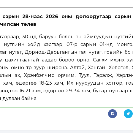
р сарын 28-наас
2026 оны долоодугаар сарын
дчилсан төлөв
газраар, 30-нд баруун болон зүүн аймгуудын нутги
 нутгийн хойд хэсгээр, 07-р сарын 01-нд Монгол
хаг нутаг, Дорнод-Дарьгангын тал нутаг, говийн бүс
уу цахилгаантай аадар бороо орно. Салхи ихэнх х
ны өмнө түр зуур ширүүснэ. Алтай, Хангай, Хөвсгөл,
голын эх, Хүрэнбэлчир орчим, Туул, Тэрэлж, Хэрл
хэм, өдөртөө 18-23 хэм, Их нууруудын хотгор, го
нөдөө 16-21 хэм, өдөртөө 29-34 хэм, бусад нутгаар
эм дулаан байна.