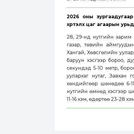
2026 оны зургаадугаа
хүртэлх
цаг агаарын урь
28, 29-нд нутгийн зарим 
газар, төвийн аймгуудын
Хангай, Хөвсгөлийн уулар
баруун хэсгээр бороо, д
секундэд 5-10 метр, бороо
уулархаг нутаг, Завхан 
хөндийгөөр шөнөдөө 6-11 
нутгийн өмнөд хэсгээр шө
11-16 хэм, өдөртөө 23-28 х