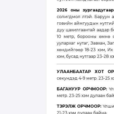
2026 оны зургаадугаар
солигдмол үүлтэй. Баруун
говийн аймгуудын нутгийн
дуу цахилгаантай аадар б
10 метр, борооны өмнө са
уулархаг нутаг, Завхан, З
хөндийгөөр 18-23 хэм, Их
хэм, бусад нутгаар 23-28 х
УЛААНБААТАР ХОТ ОР
секундэд 4-9 метр. 23-25 
БАГАНУУР ОРЧМООР:
Үү
метр. 23-25 хэм дулаан бай
ТЭРЭЛЖ ОРЧМООР:
Үүлши
21-23 хэм дулаан байна.