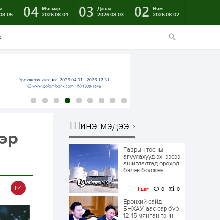
04
03
02
а
Мягмар
Даваа
Ням
08-05
2026-08-04
2026-08-03
2026-08-02
э
Шинэ мэдээ
ээр
Газрын тосны
агуулахууд эхнээсээ
ашиглалтад ороход
бэлэн болжээ
1 цаг
0
0
Ерөнхий сайд
БНХАУ-аас сар бүр
12-15 мянган тонн