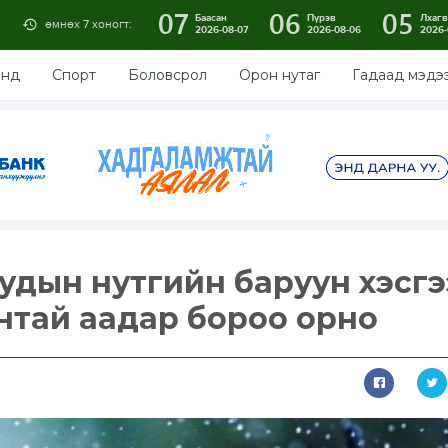
07
06
05
Баасан
Пүрэв
Лхагв
өмнөх 7 хоногт:
2026-08-07
2026-08-06
2026-
энд
Спорт
Боловсрол
Орон нутаг
Гадаад мэдэ
удын нутгийн баруун хэсг
нтай аадар бороо орно