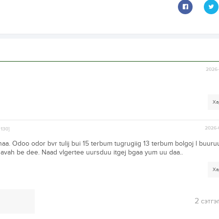
2026-
Ха
2026-
.130]
a. Odoo odor bvr tulij bui 15 terbum tugrugiig 13 terbum bolgoj l buuruu
 avah be dee. Naad vlgertee uursduu itgej bgaa yum uu daa..
Ха
2
сэтгэ