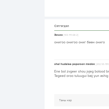
Сэтгэгдэл
Зочин
[103.111.68.2]
онигоо онигоо ониг бөөн ониго
shal hudalaa poporson medee
[202.55.191
Ene bol zvgeer shou jvjeg bolood bna
Tegeed oroo tuluugui baij yun ashig