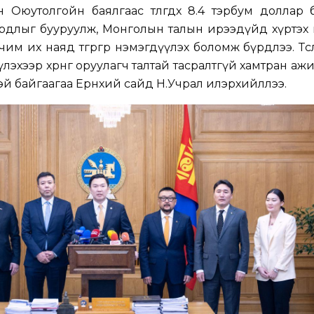
 Оюутолгойн баялгаас төлөгдөх 8.4 тэрбум доллар
ардлыг бууруулж, Монголын талын ирээдүйд хүртэх өг
им их наяд төгрөгөөр нэмэгдүүлэх боломж бүрдлээ. Тө
үлэхээр хөрөнгө оруулагч талтай тасралтгүй хамтран аж
тэй байгаагаа Ерөнхий сайд Н.Учрал илэрхийллээ.