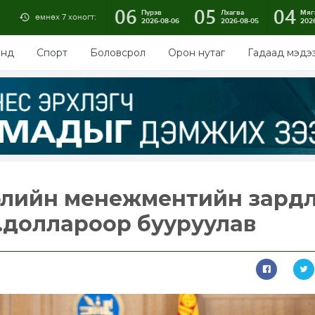
06
05
04
Пүрэв
Лхагва
Мяг
өмнөх 7 хоногт:
2026-08-06
2026-08-05
202
энд
Спорт
Боловсрол
Орон нутаг
Гадаад мэдэ
өслийн менежментийн зард
м.доллароор бууруулав