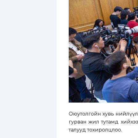
Оюутолгойн хувь нийлүүл
гурван жил тутамд хийхээ
талууд тохиролцлоо.