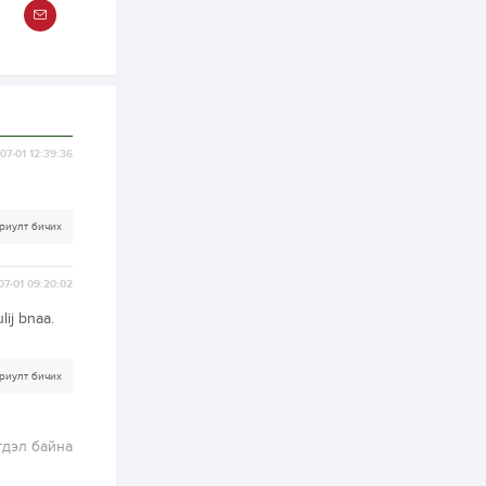
2 өдөр
0
0
Т.Жанлав: Бидний
"Шугаман бус
системийг ойролцоо
бодох супер схемүүд"
бүтээл тооцон
бодох...
2 өдөр
7
3
С.Бямбацогт:
07-01 12:39:36
Хэлэлцүүлгээс илүү
хэрэгжилт,
амлалтаас илүү
бодит үр дүн чухал
риулт бичих
2 өдөр
0
0
Неймар зодог тайлах
эсэхээ 12 дугаар сард
07-01 09:20:02
шийднэ
lij bnaa.
2 өдөр
0
3
Нийслэлийн 30
риулт бичих
дугаар сургуулийг 10
дугаар сарын 1-нд
ашиглалтад оруулна
гдэл байна
3 өдөр
0
0