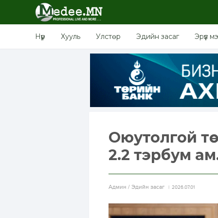
Нүүр
Хууль
Улстөр
Эдийн засаг
Эрүүл м
Оюутолгой т
2.2 тэрбум а
Aдмин / Эдийн засаг
2026.07.01