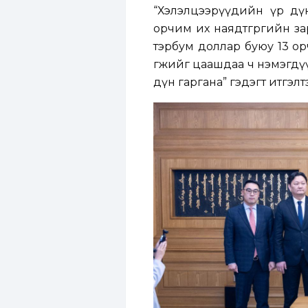
“Хэлэлцээрүүдийн үр дүн
орчим их наядтөгрөгийн з
тэрбум доллар буюу 13 орч
өгөөжийг цаашдаа ч нэмэгдү
дүн гаргана” гэдэгт итгэл