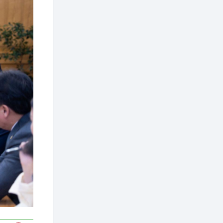
2 өдөр
2
0
Өнгөрсөн сард
1,439.2 кг үнэт
металл худалдан
авчээ
2 өдөр
0
0
Б.Найдалаа: Энэ
өвөл илүү хүнд байж
магадгүй учир төр,
эрчим хүчний
байгууллагууд, иргэд
бэлтгэлээ...
2 өдөр
6
0
Өнөөдөр сондгой
тоогоор төгссөн
автомашинтай иргэд
бензин авна
2 өдөр
0
3
ЗГ: Шатахууны
хангамж,
нийлүүлэлтийг
тогтворжуулах
асуудлыг хэлэлцэж
байна