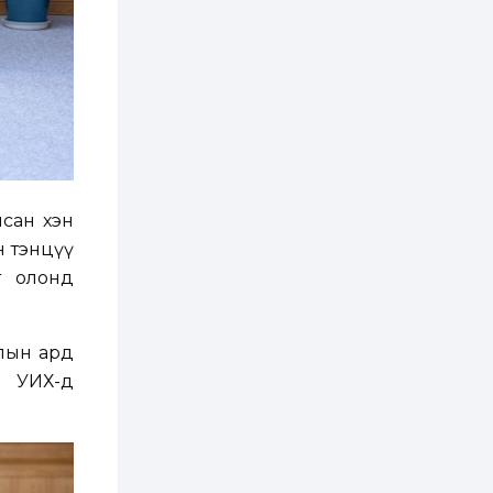
ААН-үүдийн дансыг
битүүмжлэхгүй
1 өдөр
1
0
Нөөцийн махны
худалдаа,
борлуулалтыг
нээлттэй ил тод
болгоно
2 өдөр
0
0
ЗГ: Автобензин,
лсан хэн
дизель түлшний
онцгой албан
н тэнцүү
татварыг тэглэлээ
т олонд
2 өдөр
3
0
З.Мэндсайхан:
Хүнсний нөөцийг
лын ард
бэлтгэх агуулах,
зоорь бэлтгэх ААН-
ж УИХ-д
үүдэд хөнгөлөлттэй
зээл олгоно
2 өдөр
1
0
Европ дахь
монголчуудын
соёлын наадам
боллоо