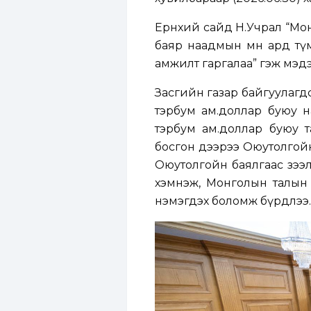
Ерөнхий сайд Н.Учрал “Мон
баяр наадмын өмнө ард тү
амжилт гаргалаа” гэж мэдэ
Засгийн газар байгуулагд
тэрбум ам.доллар буюу на
тэрбум ам.доллар буюу та
босгон дээрээ Оюутолгойн
Оюутолгойн баялгаас зээлд
хэмнэж, Монголын талын хү
нэмэгдэх боломж бүрдлээ.