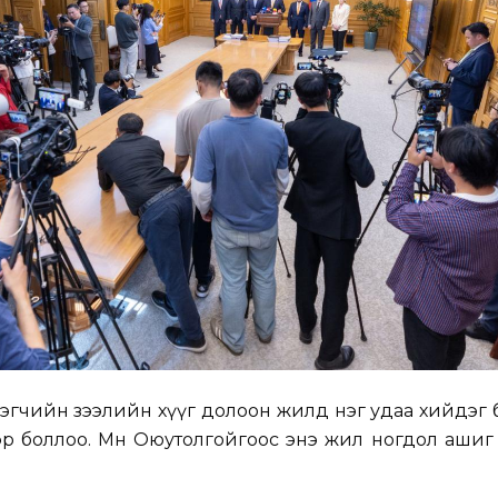
эгчийн зээлийн хүүг долоон жилд нэг удаа хийдэг
р боллоо. Мөн Оюутолгойгоос энэ жил ногдол ашиг