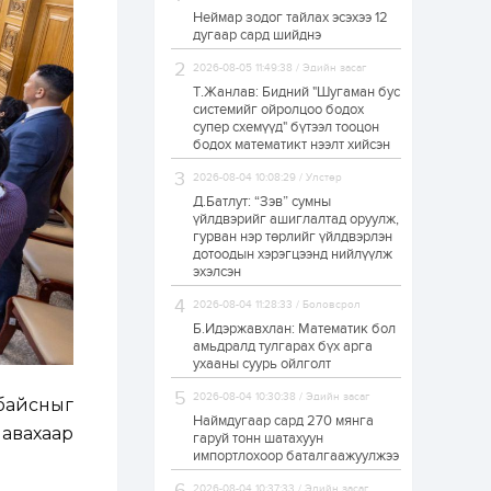
Неймар зодог тайлах эсэхээ 12
Н.Номтойбаяр:
дугаар сард шийднэ
Аймгуудад
тулгамдаж буй
асуудлуудыг долоо
2026-08-05 11:49:38 / Эдийн засаг
хоног бүр Засгийн
Т.Жанлав: Бидний "Шугаман бус
газрын...
системийг ойролцоо бодох
1 өдөр
0
0
супер схемүүд" бүтээл тооцон
УИХ-ын дарга
бодох математикт нээлт хийсэн
С.Бямбацогт төрийг
төлөөлөн Сутай
2026-08-04 10:08:29 / Улстөр
хайрхны тэнгэрийг
тахих төрийн
Д.Батлут: “Зэв” сумны
тахилгад оролцлоо
үйлдвэрийг ашиглалтад оруулж,
1 өдөр
2
0
гурван нэр төрлийг үйлдвэрлэн
дотоодын хэрэгцээнд нийлүүлж
“Хотын дарга сонсож
байна” 150150 тусгай
эхэлсэн
дугаарыг
наймдугаар сарын
2026-08-04 11:28:33 / Боловсрол
14-нөөс ажиллуулж...
Б.Идэржавхлан: Математик бол
1 өдөр
0
0
амьдралд тулгарах бүх арга
ухааны суурь ойлголт
“Чингис хаан” олон
улсын нисэх буудал
2026-08-04 10:30:38 / Эдийн засаг
руу нийтийн тээврийн
 байсныг
автобус 24 цагаар
Наймдугаар сард 270 мянга
 авахаар
үйлчилж байна
гаруй тонн шатахуун
импортлохоор баталгаажуулжээ
1 өдөр
1
0
Нийслэлийн
2026-08-04 10:37:33 / Эдийн засаг