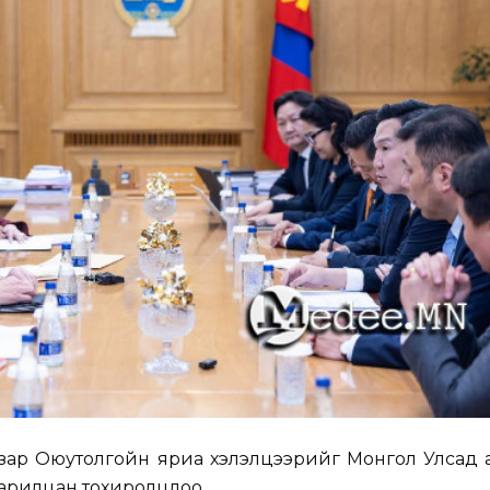
зар Оюутолгойн яриа хэлэлцээрийг Монгол Улсад 
харилцан тохиролцлоо.