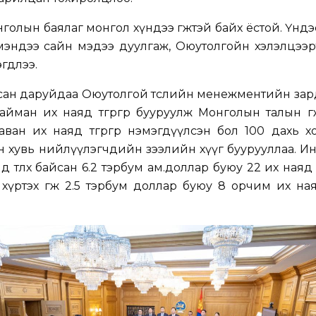
голын баялаг монгол хүндээ өгөөжтэй байх ёстой. Үнд
мэндээ сайн мэдээ дуулгаж, Оюутолгойн хэлэлцээр
гдлээ.
сан даруйдаа Оюутолгой төслийн
менежментийн зард
йман их наяд төгрөгөөр бууруулж
Монголын талын өгөө
ван их наяд төгрөгөөр нэмэгдүүлсэн бол 100 дахь 
 хувь нийлүүлэгчдийн зээлийн хүүг буурууллаа. И
 төлөх байсан 6.2 тэрбум ам.доллар буюу 22 их наяд т
ртэх өгөөж 2.5 тэрбум доллар буюу 8 орчим их наяд т