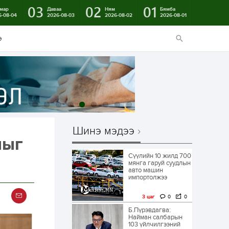
03
02
01
мар
Даваа
Ням
Бямба
6-08-04
2026-08-03
2026-08-02
2026-08-01
э
Шинэ мэдээ
лыг
Сүүлийн 10 жилд 700
мянга гаруй суудлын
авто машин
импортолжээ
3 цаг
0
0
Б.Пүрэвдагва:
Найман салбарын
103 үйлчилгээний