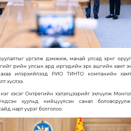
 оруулалтыг үргэлж дэмжиж, манай улсад хөрөнгө оруу
гийг өөрийн улсын ард иргэдийн эрх ашгийн хамт э
ллахаа илэрхийлээд РИО ТИНТО компанийн хам
т хүслээ.
нэг хэсэг Онтрегийн хэлэлцээрийг эхлүүлж Монго
г Үндсэн хуульд нийцүүлсэн санал боловсруул
айд нарт үүрэг болголоо.