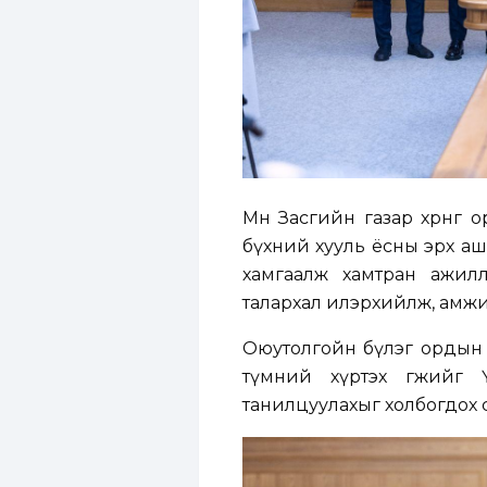
Мөн Засгийн газар хөрөнгө
бүхний хууль ёсны эрх аш
хамгаалж хамтран ажи
талархал илэрхийлж, амжил
Оюутолгойн бүлэг ордын 
түмний хүртэх өгөөжий
танилцуулахыг холбогдох с