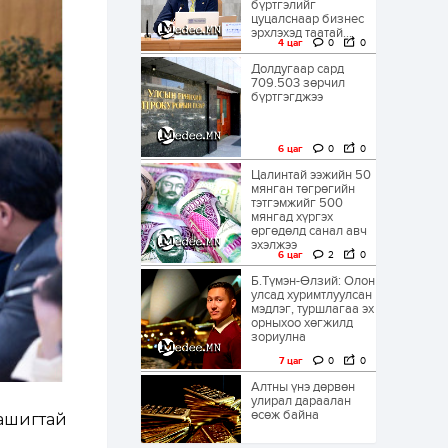
бүртгэлийг
цуцалснаар бизнес
эрхлэхэд таатай...
4 цаг
0
0
Долдугаар сард
709.503 зөрчил
бүртгэгджээ
6 цаг
0
0
Цалинтай ээжийн 50
мянган төгрөгийн
тэтгэмжийг 500
мянгад хүргэх
өргөдөлд санал авч
эхэлжээ
6 цаг
2
0
Б.Түмэн-Өлзий: Олон
улсад хуримтлуулсан
мэдлэг, туршлагаа эх
орныхоо хөгжилд
зориулна
7 цаг
0
0
Алтны үнэ дөрвөн
улирал дараалан
өсөж байна
ашигтай