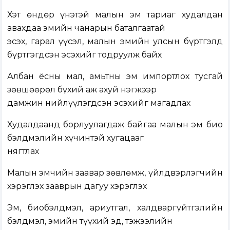
Хэт өндөр үнэтэй малын эм тариаг худалдан
авахдаа эмийн чанарын баталгаатай
эсэх, гарал үүсэл, малын эмийн улсын бүртгэлд
бүртгэгдсэн эсэхийг тодруулж байх
Албан ёсны мал, амьтны эм импортлох тусгай
зөвшөөрөл бүхий аж ахуй нэгжээр
дамжин нийлүүлэгдсэн эсэхийг магадлах
Худалдаанд борлуулагдаж байгаа малын эм био
бэлдмэлийн хүчинтэй хугацааг
нягтлах
Малын эмчийн заавар зөвлөмж, үйлдвэрлэгчийн
хэрэглэх зааврын дагуу хэрэглэх
Эм, биобэлдмэл, ариутгал, халдваргүйтгэлийн
бэлдмэл, эмийн түүхий эд, тэжээлийн