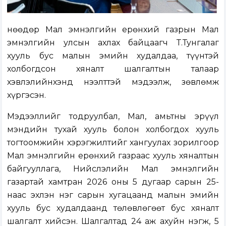
Өнөөдөр Мал эмнэлгийн ерөнхий газрын Мал
эмнэлгийн улсын ахлах байцаагч Т.Тунгалаг
хууль бус малын эмийн худалдаа, түүнтэй
холбогдсон хяналт шалгалтын талаар
хэвлэлийнхэнд нээлттэй мэдээлж, зөвлөмж
хүргэсэн.
Мэдээллийг тодруулбал, Мал, амьтны эрүүл
мэндийн тухай хууль болон холбогдох хууль
тогтоомжийн хэрэгжилтийг хангуулах зорилгоор
Мал эмнэлгийн ерөнхий газраас хууль хяналтын
байгууллага, Нийслэлийн Мал эмнэлгийн
газартай хамтран 2026 оны 5 дугаар сарын 25-
наас эхлэн нэг сарын хугацаанд малын эмийн
хууль бус худалдаанд төлөвлөгөөт бус хяналт
шалгалт хийсэн. Шалгалтад 24 аж ахуйн нэгж, 5