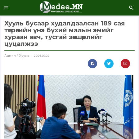
Хууль бусаар худалдаалсан 189 сая
төгрөгийн үнэ бүхий малын эмийг
хураан авч, тусгай зөвшөөрлийг
цуцалжээ
Aдмин / Хууль
2026.07.02