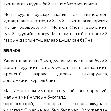
ажиллагаа явуулж байгааг тэрбээр мэдээлэв.
Мөн хууль бусаар малын эм импортлон
худалдаалсан этгээдийн үйл ажиллагаа эрхлэх
тусгай зөвшөөрлийг Монгол Улсын Зөрчлийн
тухай хуулийн дагуу Мал эмнэлгийн ерөнхий
газрын даргын тушаалаар цуцалсан байна.
ЗӨВЛӨМЖ
Хяналт шалгалттай уялдуулан малчид, мал бүхий
иргэд, хуулийн этгээдүүдэд мал эмнэлгийн
ерөнхий газраас дараах анхааруулга,
зөвлөмжийг хүргэж байна
Мал, амьтны эм импортлох тусгай зөвшөөрөлгүй,
малын эмийн улсын бүртгэлд
бүртгэгдээгүй, чанарын баталгаажуулалт
хийлгээгүй малын эм, био бэлдмэлийг худалдан