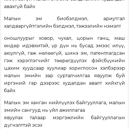
авахгүй байх
Малын эм биобэлдмэл, ариутгал
халдваргүйтгэлийн бэлдмэл, тэжээлийн нэмэлт
оношлуурыг ховор, чухал, цорын ганц, маш
өндөр идэвхитэй, үр дүн нь бусад эмээс илүү,
аюулгүй, гаж нөлөөгүй, шинэ эм, патентлагдсан
гэж хэрэглэгчийг төөрөгдүүлэх фэйсбүүкийн
цахим хуудсаар хуулиар хориглосон хэлбэрээр
малын эмийн зар сурталчилгаа явуулж буй
иргэний гар дээрээс худалдан авалт хийхгүй
байх
Малын эм ханган нийлүүлэх байгууллага, малын
эмийн сангууд нь үйл ажиллагаа
явуулах талаар мэргэжлийн байгууллагын
дүгнэлттэй эсэх