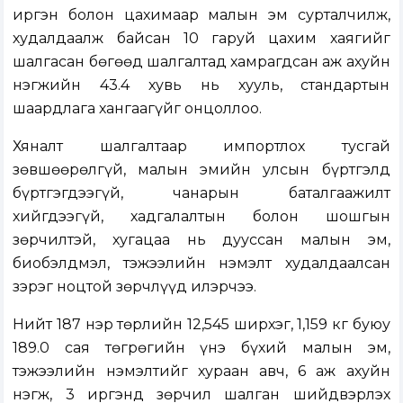
иргэн болон цахимаар малын эм сурталчилж,
худалдаалж байсан 10 гаруй цахим хаягийг
шалгасан бөгөөд шалгалтад хамрагдсан аж ахуйн
нэгжийн 43.4 хувь нь хууль, стандартын
шаардлага хангаагүйг онцоллоо.
Хяналт шалгалтаар импортлох тусгай
зөвшөөрөлгүй, малын эмийн улсын бүртгэлд
бүртгэгдээгүй, чанарын баталгаажилт
хийгдээгүй, хадгалалтын болон шошгын
зөрчилтэй, хугацаа нь дууссан малын эм,
биобэлдмэл, тэжээлийн нэмэлт худалдаалсан
зэрэг ноцтой зөрчлүүд илэрчээ.
Нийт 187 нэр төрлийн 12,545 ширхэг, 1,159 кг буюу
189.0 сая төгрөгийн үнэ бүхий малын эм,
тэжээлийн нэмэлтийг хураан авч, 6 аж ахуйн
нэгж, 3 иргэнд зөрчил шалган шийдвэрлэх