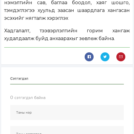
нэмэлтийн сав, баглаа боодол, хаяг шошго,
тэмдэглэгээ хуульд заасан шаардлага хангасан
эсэхийг нягталж хэрэглэх
Хадгалалт, тээвэрлэлтийн горим хангаж
худалдаалж буйд анхаарахыг зөвлөж байна.
Сэтгэгдэл
0
сэтгэгдэл байна