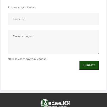
0
сэтгэгдэл байна
1000
тэмдэгт оруулах үлдлээ.
Нийтлэх