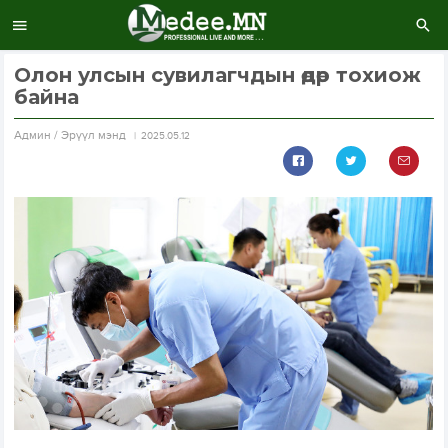
Олон улсын сувилагчдын өдөр тохиож
байна
Aдмин / Эрүүл мэнд
2025.05.12