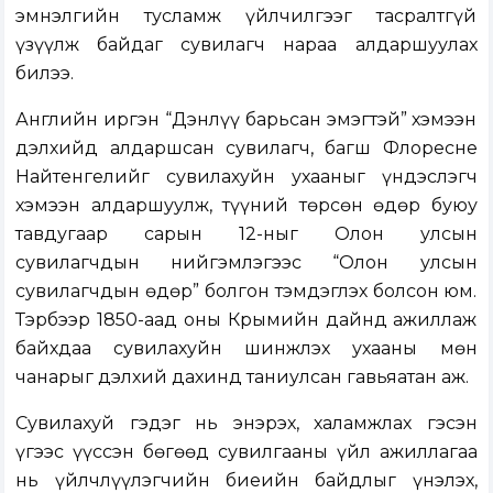
эмнэлгийн тусламж үйлчилгээг тасралтгүй
үзүүлж байдаг сувилагч нараа алдаршуулах
билээ.
Английн иргэн “Дэнлүү барьсан эмэгтэй” хэмээн
дэлхийд алдаршсан сувилагч, багш Флоресне
Найтенгелийг сувилахуйн ухааныг үндэслэгч
хэмээн алдаршуулж, түүний төрсөн өдөр буюу
тавдугаар сарын 12-ныг Олон улсын
сувилагчдын нийгэмлэгээс “Олон улсын
сувилагчдын өдөр” болгон тэмдэглэх болсон юм.
Тэрбээр 1850-аад оны Крымийн дайнд ажиллаж
байхдаа сувилахуйн шинжлэх ухааны мөн
чанарыг дэлхий дахинд таниулсан гавьяатан аж.
Сувилахуй гэдэг нь энэрэх, халамжлах гэсэн
үгээс үүссэн бөгөөд сувилгааны үйл ажиллагаа
нь үйлчлүүлэгчийн биеийн байдлыг үнэлэх,