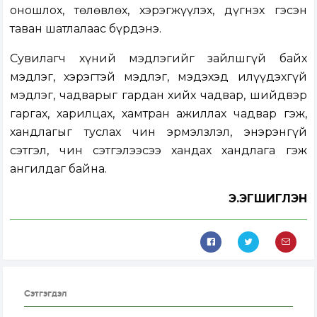
оношлох, төлөвлөх, хэрэгжүүлэх, дүгнэх гэсэн
таван шатлалаас бүрдэнэ.
Сувилагч хүний мэдлэгийг зайлшгүй байх
мэдлэг, хэрэгтэй мэдлэг, мэдэхэд илүүдэхгүй
мэдлэг, чадварыг гардан хийх чадвар, шийдвэр
гаргах, харилцах, хамтран ажиллах чадвар гэж,
хандлагыг туслах чин эрмэлзлэл, энэрэнгүй
сэтгэл, чин сэтгэлээсээ хандах хандлага гэж
ангилдаг байна.
Э.ЭГШИГЛЭН
Сэтгэгдэл