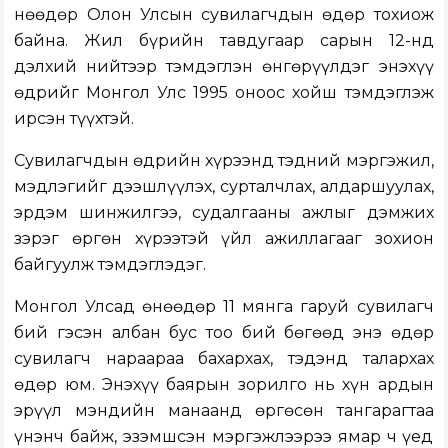
Өнөөдөр Олон Улсын сувилагчдын өдөр тохиож
байна. Жил бүрийн тавдугаар сарын 12-нд
дэлхий нийтээр тэмдэглэн өнгөрүүлдэг энэхүү
өдрийг Монгол Улс 1995 оноос хойш тэмдэглэж
ирсэн түүхтэй.
Сувилагчдын өдрийн хүрээнд тэдний мэргэжил,
мэдлэгийг дээшлүүлэх, сурталчлах, алдаршуулах,
эрдэм шинжилгээ, судалгааны ажлыг дэмжих
зэрэг өргөн хүрээтэй үйл ажиллагааг зохион
байгуулж тэмдэглэдэг.
Монгол Улсад өнөөдөр 11 мянга гаруй сувилагч
бий гэсэн албан бус тоо бий бөгөөд энэ өдөр
сувилагч нараараа бахархах, тэдэнд талархах
өдөр юм. Энэхүү баярын зорилго нь хүн ардын
эрүүл мэндийн манаанд өргөсөн тангарагтаа
үнэнч байж, эзэмшсэн мэргэжлээрээ ямар ч үед