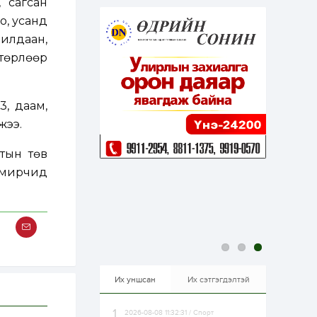
, сагсан
эрхлэхэд таатай...
2 өдөр
1
0
о, усанд
Долдугаар сард
рилдаан,
709.503 зөрчил
бүртгэгджээ
 төрлөөр
2 өдөр
0
0
3, даам,
Цалинтай ээжийн 50
мянган төгрөгийн
жээ.
тэтгэмжийг 500
мянгад хүргэх
өргөдөлд санал авч
тын төв
эхэлжээ
2 өдөр
2
0
тамирчид
Б.Түмэн-Өлзий: Олон
улсад хуримтлуулсан
мэдлэг, туршлагаа эх
орныхоо хөгжилд
зориулна
2 өдөр
0
0
Алтны үнэ дөрвөн
улирал дараалан
өсөж байна
Их уншсан
Их сэтгэгдэлтэй
2026-08-08 11:32:31 / Спорт
2 өдөр
0
1