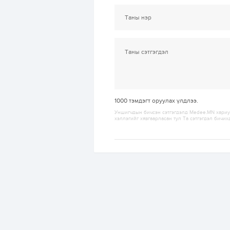
1000
тэмдэгт оруулах үлдлээ.
Уншигчдын бичсэн сэтгэгдэлд Medee.MN хариуц
хэллэгийг хязгаарласан тул Та сэтгэгдэл бичих