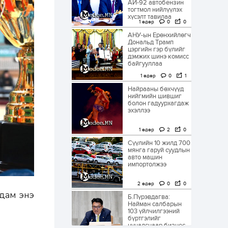
АИ-92 автобензин
тогтмол нийлүүлэх
хүсэлт тавилаа
1 өдөр
0
0
АНУ-ын Ерөнхийлөгч
Дональд Трамп
цэргийн гэр бүлийг
дэмжих шинэ комисс
байгууллаа
1 өдөр
0
1
Найрааны бөхчүүд
нийгмийн шившиг
болон гадуурхагдаж
эхэллээ
1 өдөр
2
0
Сүүлийн 10 жилд 700
мянга гаруй суудлын
авто машин
импортолжээ
2 өдөр
0
0
адам энэ
Б.Пүрэвдагва:
Найман салбарын
103 үйлчилгээний
бүртгэлийг
цуцалснаар бизнес