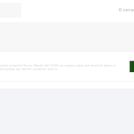
0
сэтгэ
лага хүлээхгүй болно. Манай сайт ХХЗХ-ны журмын дагуу зүй зохисгүй зарим үг,
дээ бусдын эрх ашгийг хүндэтгэн үзнэ үү.