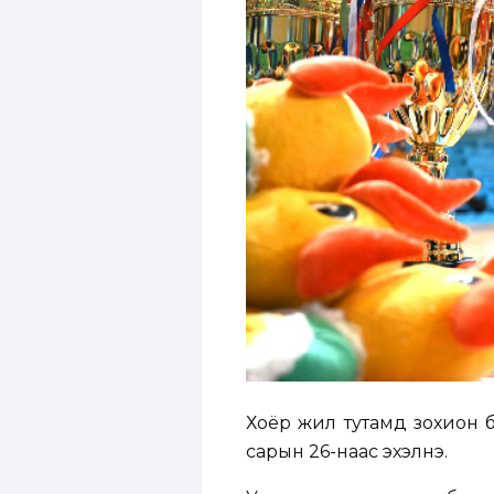
Хоёр жил тутамд зохион б
сарын 26-наас эхэлнэ.