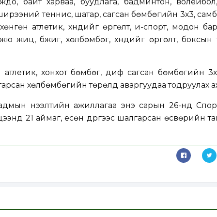
үдо, байт харваа, буудлага, бадминтон, волейбол
ширээний теннис, шатар, сагсан бөмбөгийн 3х3, самб
 хөнгөн атлетик, хүндийг өргөлт, и-спорт, модон ба
жюү жицү, бүжиг, хөлбөмбөг, хүндийг өргөлт, боксын
өн атлетик, хонхот бөмбөг, диф сагсан бөмбөгийн 3х
мтарсан хөлбөмбөгийн төрөлд аваргуудаа тодруулах а
наадмын нээлтийн ажиллагаа энэ сарын 26-нд Спор
ээнд 21 аймаг, есөн дүүргээс шалгарсан өсвөрийн 