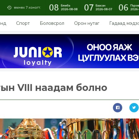
08
07
06
Бямба
Баасан
Пүрэ
өмнөх 7 хоногт:
2026-08-08
2026-08-07
2026-
энд
Спорт
Боловсрол
Орон нутаг
Гадаад мэдэ
тын VIII наадам болно