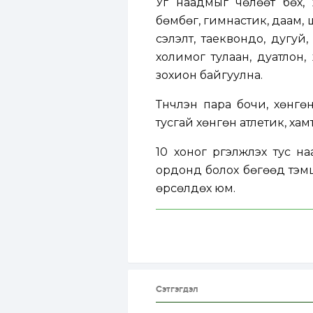
Уг наадмыг чөлөөт бөх, ж
бөмбөг, гимнастик, даам, 
сэлэлт, таеквондо, дугуй,
холимог тулаан, дуатлон, 
зохион байгуулна.
Түүнчлэн пара бочи, хөнг
тусгай хөнгөн атлетик, ха
10 хоног үргэлжлэх тус 
ордонд болох бөгөөд тэмц
өрсөлдөх юм.
Сэтгэгдэл