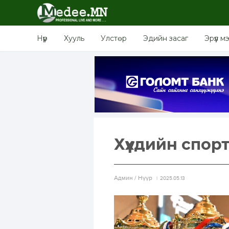
Нүүр
Хууль
Улстөр
Эдийн засаг
Эрүүл м
Хүүхдийн спор
Aдмин / Нүүр
2025.05.13