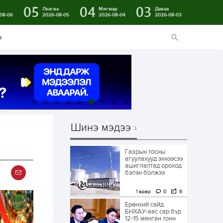
05
04
03
в
Лхагва
Мягмар
Даваа
08-06
2026-08-05
2026-08-04
2026-08-03
э
Шинэ мэдээ
Газрын тосны
агуулахууд эхнээсээ
ашиглалтад ороход
бэлэн болжээ
1 өдөр
0
6
Ерөнхий сайд
БНХАУ-аас сар бүр
12-15 мянган тонн