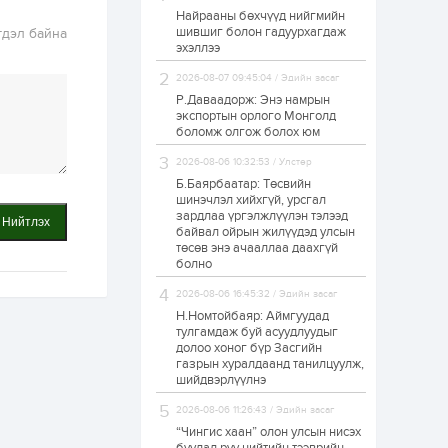
Найрааны бөхчүүд нийгмийн
Худалдагч
шившиг болон гадуурхагдаж
гдэл байна
Н.Амарзаяа:
эхэллээ
Дэлгүүрийн 32
хуудастай өрийн
дэвтэр долоо хоногт
2026-08-07 09:45:04 / Эдийн засаг
л дүүрдэг
Р.Даваадорж: Энэ намрын
2 өдөр
0
0
экспортын орлого Монголд
Б.Хулан дэлхийн
боломж олгож болох юм
аварга боллоо
2026-08-06 10:32:53 / Улстөр
Б.Баярбаатар: Төсвийн
шинэчлэл хийхгүй, урсгал
2 өдөр
0
0
зардлаа үргэлжлүүлэн тэлээд
Нийтлэх
байвал ойрын жилүүдэд улсын
Р.Даваадорж: Энэ
намрын экспортын
төсөв энэ ачааллаа даахгүй
орлого Монголд
болно
боломж олгож болох
юм
2026-08-06 16:45:32 / Эдийн засаг
2 өдөр
0
2
Н.Номтойбаяр: Аймгуудад
тулгамдаж буй асуудлуудыг
Автомашины улсын
долоо хоног бүр Засгийн
дугаар сондгой
газрын хуралдаанд танилцуулж,
тоогоор төгссөн бол
шийдвэрлүүлнэ
өнөөдөр шатахуун
авна
2026-08-06 11:26:43 / Эдийн засаг
2 өдөр
0
0
“Чингис хаан” олон улсын нисэх
Н.Номтойбаяр: