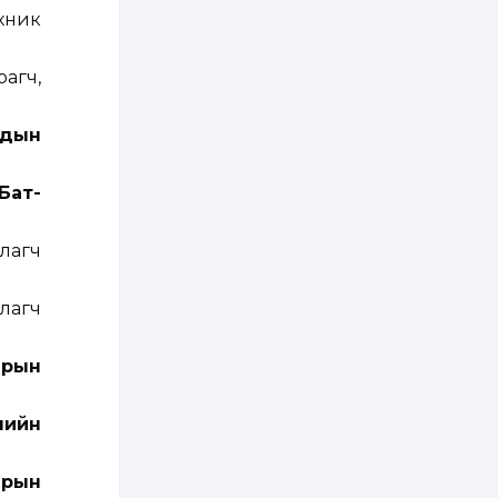
ААН-үүдийн дансыг
битүүмжлэхгүй
хник
1 өдөр
1
0
агч,
Нөөцийн махны
худалдаа,
борлуулалтыг
дын
нээлттэй ил тод
болгоно
2 өдөр
0
0
Бат-
ЗГ: Автобензин,
дизель түлшний
онцгой албан
лагч
татварыг тэглэлээ
2 өдөр
3
0
лагч
З.Мэндсайхан:
Хүнсний нөөцийг
бэлтгэх агуулах,
арын
зоорь бэлтгэх ААН-
үүдэд хөнгөлөлттэй
зээл олгоно
2 өдөр
2
0
нийн
Европ дахь
монголчуудын
соёлын наадам
арын
боллоо