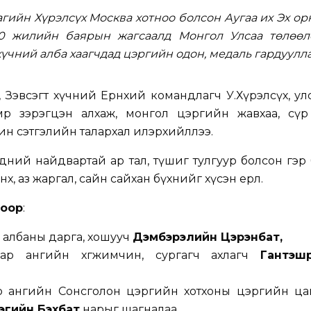
гийн Хүрэлсүх Москва хотноо болсон Аугаа их Эх о
0 жилийн баярын жагсаалд Монгол Улсаа төлөөл
хүчний алба хаагчдад цэргийн одон, медаль гардуулла
Зэвсэгт хүчний Ерөнхий командлагч У.Хүрэлсүх, улсаа 
р зэрэгцэн алхаж, монгол цэргийн жавхаа, сүр
чин сэтгэлийн талархал илэрхийллээ.
эдний найдвартай ар тал, түшиг тулгуур болсон гэр
нх, аз жаргал, сайн сайхан бүхнийг хүсэн ерөөлөө.
гоор
:
 албаны дарга, хошууч
Дэмбэрэлийн Цэрэнбат,
аар ангийн хөгжимчин, сургагч ахлагч
Гантэшү
р ангийн Сонсголон цэргийн хотхоны цэргийн цаг
эгийн Бэхбат
нарыг шагналаа.