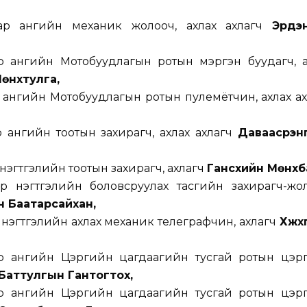
аар ангийн механик жолооч, ахлах ахлагч
Эрдэ
р ангийн Мотобуудлагын ротын мэргэн буудагч, а
өнхтулга,
р ангийн Мотобуудлагын ротын пулемётчин, ахлах ах
р ангийн тоотын захирагч, ахлах ахлагч
Даваасүрэн
 нэгтгэлийн тоотын захирагч, ахлагч
Гансүхийн Мөнхб
р нэгтгэлийн боловсруулах тасгийн захирагч-жол
 Баатарсайхан,
 нэгтгэлийн ахлах механик телеграфчин, ахлагч
Хүжхү
ар ангийн Цэргийн цагдаагийн тусгай ротын цэр
Баттулгын Гантогтох,
ар ангийн Цэргийн цагдаагийн тусгай ротын цэр