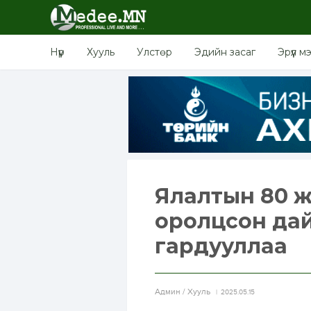
Нүүр
Хууль
Улстөр
Эдийн засаг
Эрүүл м
Ялалтын 80 
оролцсон дай
гардууллаа
Aдмин / Хууль
2025.05.15