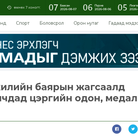
07
06
05
Баасан
Пүрэв
Лхагв
өмнөх 7 хоногт:
2026-08-07
2026-08-06
2026-
энд
Спорт
Боловсрол
Орон нутаг
Гадаад мэдэ
жилийн баярын жагсаалд
чдад цэргийн одон, медал