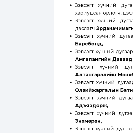
Зэвсэгт хүчний дуг
хариуцсан орлогч, дэс
Зэвсэгт хүчний дуг
дэслэгч
Эрдэнэчимэг
Зэвсэгт хүчний дуга
Барсболд,
Зэвсэгт хүчний дугаа
Амгалангийн Даваад
Зэвсэгт хүчний дуг
Алтангэрэлийн Мөнхб
Зэвсэгт хүчний дугаа
Өлзийжаргалын Батн
Зэвсэгт хүчний дуга
Адъяадорж,
Зэвсэгт хүчний дүгэ
Энхмөрөн,
Зэвсэгт хүчний дүгээ