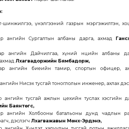
р
:
т-шинжилгээ, үнэлгээний газрын мэргэжилтэн, хо
ээр ангийн Сургалтын албаны дарга, ахмад
Ганс
ар ангийн Дайчилгаа, хүний нөөцийн албаны да
 ахмад
Лхагвадоржийн Бямбадорж,
аар ангийн биеийн тамир, спортын офицер, а
 ангийн Нисэх тусгай тоноглолын инженер, ахлах дэ
р ангийн тусгай ажлын цехийн туслах хэсгийн да
йн Баянтөгс,
аар ангийн Холбооны батальоны дунд чадлын р
агч, дэслэгч
Лхагважавын Мөнх-Эрдэнэ,
ар ангийн Хүндэт харуулын тусгай ротын ажиллаг