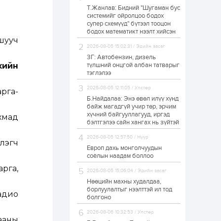
Т.Жанлав: Бидний "Шугаман бус
Н.Номтойбаяр:
системийг ойролцоо бодох
Аймгуудад
супер схемүүд" бүтээл тооцон
тулгамдаж буй
асуудлуудыг долоо
бодох математикт нээлт хийсэн
хоног бүр Засгийн
шууч
газрын...
2026-08-05 15:02:31 / Эдийн засаг
1 өдөр
0
0
ЗГ: Автобензин, дизель
УИХ-ын дарга
үхийн
түлшний онцгой албан татварыг
С.Бямбацогт төрийг
тэглэлээ
төлөөлөн Сутай
хайрхны тэнгэрийг
2026-08-05 12:11:05 / Улстөр
тахих төрийн
рга-
тахилгад оролцлоо
Б.Найдалаа: Энэ өвөл илүү хүнд
1 өдөр
3
0
байж магадгүй учир төр, эрчим
хүчний байгууллагууд, иргэд
“Хотын дарга сонсож
хмад
байна” 150150 тусгай
бэлтгэлээ сайн хангах нь зүйтэй
дугаарыг
наймдугаар сарын
2026-08-05 12:57:50 / Нүүр
слэгч
14-нөөс ажиллуулж...
Европ дахь монголчуудын
1 өдөр
0
0
соёлын наадам боллоо
“Чингис хаан” олон
рга,
2026-08-05 15:06:04 / Эдийн засаг
улсын нисэх буудал
руу нийтийн тээврийн
Нөөцийн махны худалдаа,
автобус 24 цагаар
борлуулалтыг нээлттэй ил тод
адио
үйлчилж байна
болгоно
1 өдөр
1
0
2026-08-06 10:32:53 / Улстөр
ааны
Нийслэлийн