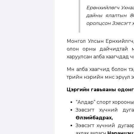
Ерөнхийлөгч Ухнаа
дайны ялалтын 8
оролцсон Зэвсэгт 
Монгол Улсын Ерөнхийлөгч, 
олон орны дайчидтай мө
харуулсан алба хаагчдад 
Мөн алба хаагчид болон т
төрийн нэрийн өмнөөс эрүүл э
Цэргийн гавьяаны одон
“Алдар” спорт хорооны
Зэвсэгт хүчний дуг
Өлзийбадрах,
Зэвсэгт хүчний дугаа
ахлах ахлагч
Наранцэц