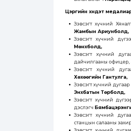
Цэргийн хүндэт медалиа
Зэвсэгт хүчний Хянал
Жамбын Ариунболд,
Зэвсэгт хүчний дүг
Мөнхболд,
Зэвсэгт хүчний дуга
дайчилгааны офицер,
Зэвсэгт хүчний дуг
Хөхөөгийн Гантулга,
Зэвсэгт хүчний дугаар
Энхбатын Төрболд,
Зэвсэгт хүчний дүгээ
дэслэгч
Бямбацэрэнги
Зэвсэгт хүчний дуг
станцын салааны захир
Зэвсэгт хүчний дуга