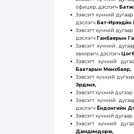
офицер, дэслэгч
Батж
Зэвсэгт хүчний дугаар
дэслэгч
Бат-Ирээдүйн 
Зэвсэгт хүчний дугаар
дэслэгч
Ганбаярын Га
Зэвсэгт хүчний дугаа
захирагч, дэслэгч
Цогб
Зэвсэгт хүчний дуг
Баатарын Мөнхбаяр,
Зэвсэгт хүчний дүгээ
Эрдэнэ,
Зэвсэгт хүчний дүгээр
Зэвсэгт хүчний дугаа
дэслэгч
Ёндонгийн Д
Зэвсэгт хүчний дугаар
Зэвсэгт хүчний дуг
Дамдиндорж,