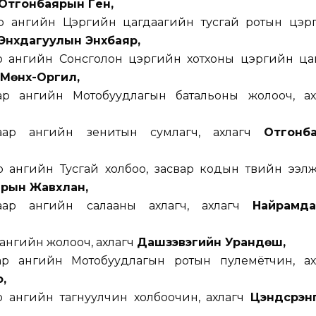
Отгонбаярын Гүен,
ар ангийн Цэргийн цагдаагийн тусгай ротын цэр
Энхдагуулын Энхбаяр,
р ангийн Сонсголон цэргийн хотхоны цэргийн цаг
Мөнх-Оргил,
ар ангийн Мотобуудлагын батальоны жолооч, ах
гаар ангийн зенитын сумлагч, ахлагч
Отгонб
р ангийн Тусгай холбоо, засвар кодын төвийн ээл
ярын Жавхлан,
гаар ангийн салааны ахлагч, ахлагч
Найрамд
 ангийн жолооч, ахлагч
Дашзэвэгийн Урандөш,
ар ангийн Мотобуудлагын ротын пулемётчин, ах
,
р ангийн тагнуулчин холбоочин, ахлагч
Цэндсүрэн