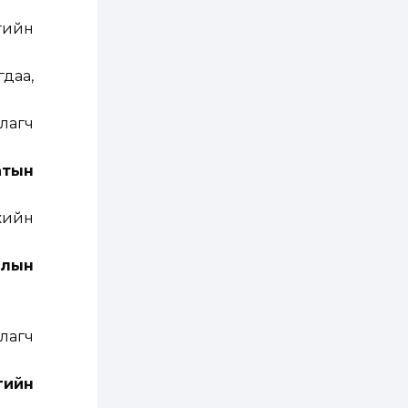
2 өдөр
0
0
гийн
Т.Жанлав: Бидний
"Шугаман бус
системийг ойролцоо
бодох супер схемүүд"
даа,
бүтээл тооцон
бодох...
2 өдөр
7
3
лагч
С.Бямбацогт:
Хэлэлцүүлгээс илүү
хэрэгжилт,
амлалтаас илүү
атын
бодит үр дүн чухал
3 өдөр
0
0
жийн
Неймар зодог тайлах
эсэхээ 12 дугаар сард
шийднэ
алын
3 өдөр
0
3
Нийслэлийн 30
дугаар сургуулийг 10
лагч
дугаар сарын 1-нд
ашиглалтад оруулна
гийн
3 өдөр
0
0