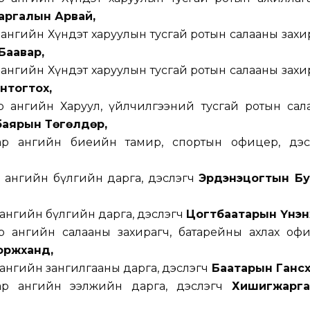
аргалын Арвай,
 ангийн Хүндэт харуулын тусгай ротын салааны захи
Баавар,
 ангийн Хүндэт харуулын тусгай ротын салааны захи
нтогтох,
р ангийн Харуул, үйлчилгээний тусгай ротын сал
аярын Төгөлдөр,
аар ангийн биеийн тамир, спортын офицер, дэс
р ангийн бүлгийн дарга, дэслэгч
Эрдэнэцогтын Бу
 ангийн бүлгийн дарга, дэслэгч
Цогтбаатарын Үнэнхү
р ангийн салааны захирагч, батарейны ахлах офи
оржханд,
 ангийн зангилгааны дарга, дэслэгч
Баатарын Гансүх
аар ангийн ээлжийн дарга, дэслэгч
Хишигжарг