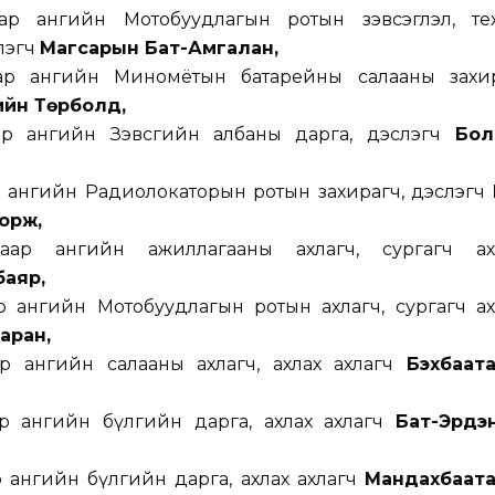
аар ангийн Мотобуудлагын ротын зэвсэглэл, те
лэгч
Магсарын Бат-Амгалан,
аар ангийн Миномётын батарейны салааны захир
ийн Төрболд,
ар ангийн Зэвсгийн албаны дарга, дэслэгч
Бол
р ангийн Радиолокаторын ротын захирагч, дэслэгч
орж,
аар ангийн ажиллагааны ахлагч, сургагч ах
аяр,
р ангийн Мотобуудлагын ротын ахлагч, сургагч ах
аран,
ар ангийн салааны ахлагч, ахлах ахлагч
Бэхбаат
эр ангийн бүлгийн дарга, ахлах ахлагч
Бат-Эрдэ
р ангийн бүлгийн дарга, ахлах ахлагч
Мандахбаат