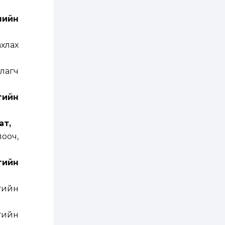
2 өдөр
2
0
нийн
Өнгөрсөн сард
1,439.2 кг үнэт
металл худалдан
хлах
авчээ
2 өдөр
0
0
лагч
Б.Найдалаа: Энэ
өвөл илүү хүнд байж
магадгүй учир төр,
гийн
эрчим хүчний
байгууллагууд, иргэд
бэлтгэлээ...
2 өдөр
6
0
ат,
Өнөөдөр сондгой
ооч,
тоогоор төгссөн
автомашинтай иргэд
бензин авна
үгийн
2 өдөр
0
3
ЗГ: Шатахууны
гийн
хангамж,
нийлүүлэлтийг
тогтворжуулах
гийн
асуудлыг хэлэлцэж
байна