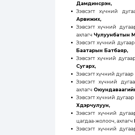
Дамдинсүрэн,
Зэвсэгт хүчний дуг
Арвижих,
Зэвсэгт хүчний дугаа
ахлагч
Чулуунбатын М
Зэвсэгт хүчний дугаа
Баатарын Батбаяр,
Зэвсэгт хүчний дугаа
Сугархүү,
Зэвсэгт хүчний дугаар
Зэвсэгт хүчний дугаа
ахлагч
Оюундаваагийн
Зэвсэгт хүчний дугаар
Хүдэрчулуун,
Зэвсэгт хүчний дуга
цагдаа-жолооч, ахлагч
Зэвсэгт хүчний дуга