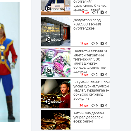
бүртгэлийг
цуцалснаар бизнес
эрхлэхэд таатай...
17 цаг
1
0
Долдугаар сард
709.503 зөрчил
бүртгэгджээ
19 цаг
0
0
Цалинтай ээжийн 50
мянган төгрөгийн
тэтгэмжийг 500
мянгад хүргэх
өргөдөлд санал авч
эхэлжээ
19 цаг
2
0
Б.Түмэн-Өлзий: Олон
улсад хуримтлуулсан
мэдлэг, туршлагаа эх
орныхоо хөгжилд
зориулна
20 цаг
0
0
Алтны үнэ дөрвөн
улирал дараалан
өсөж байна