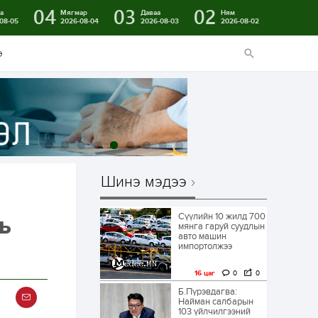
04
03
02
а
Мягмар
Даваа
Ням
08-05
2026-08-04
2026-08-03
2026-08-02
э
Шинэ мэдээ
Сүүлийн 10 жилд 700
ь
мянга гаруй суудлын
авто машин
импортолжээ
16 цаг
0
0
Б.Пүрэвдагва:
Найман салбарын
103 үйлчилгээний