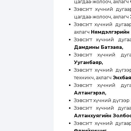
цагдаа-жолооч, ахлагч
Зэвсэгт хүчний дуга
цагдаа-жолооч, ахлагч
Зэвсэгт хүчний дугаа
ахлагч
Нямдэлгэрийн 
Зэвсэгт хүчний дуга
Дамдины Батзаяа,
Зэвсэгт хүчний ду
Ууганбаяр,
Зэвсэгт хүчний дүгээ
техникч, ахлагч
Энхба
Зэвсэгт хүчний ду
Алтангэрэл,
Зэвсэгт хүчний дүгээр
Зэвсэгт хүчний дуга
Алтанхуягийн Золбоо
Зэвсэгт хүчний дугаа
Өлзийхишиг,