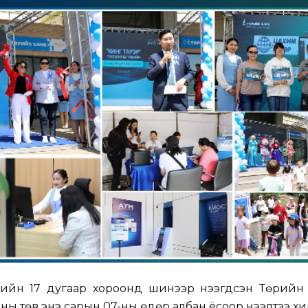
ргийн 17 дугаар хороонд шинээр нээгдсэн Төрийн
ны төв энэ сарын 07-ны өдөр албан ёсоор нээлтээ хи