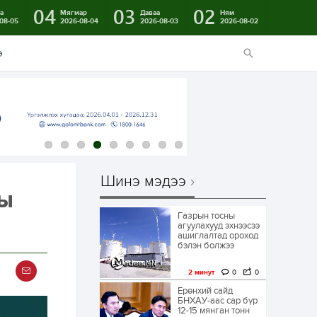
04
03
02
а
Мягмар
Даваа
Ням
08-05
2026-08-04
2026-08-03
2026-08-02
э
Шинэ мэдээ
ны
Газрын тосны
агуулахууд эхнээсээ
ашиглалтад ороход
бэлэн болжээ
2 минут
0
0
Ерөнхий сайд
БНХАУ-аас сар бүр
12-15 мянган тонн