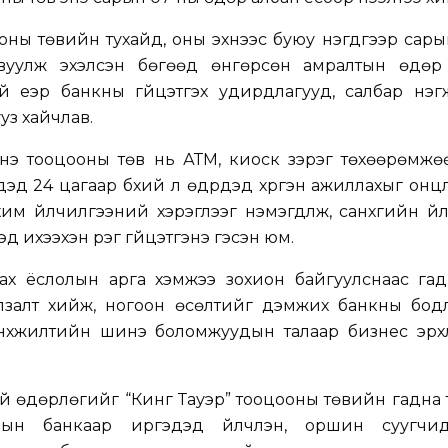
оны төвийн тухайд, оны эхнээс буюу нэгдүгээр сар
явуулж эхэлсэн бөгөөд өнгөрсөн амралтын өдөр
 үеэр банкны гүйцэтгэх удирдлагууд, салбар нэгж
уз хайчлав.
нэ тооцооны төв нь АТМ, киоск зэрэг төхөөрөмжөө
эдэд 24 цагаар бүхий л өдрүүдэд хүргэн ажиллахыг онц
м үйлчилгээний хэрэглээг нэмэгдүүлж, санхүүгийн үй
д ихээхэн үүрэг гүйцэтгэнэ гэсэн юм.
лах ёслолын арга хэмжээ зохион байгуулснаас га
залт хийж, ногоон өсөлтийг дэмжих банкны бодло
анхүүжилтийн шинэ боломжуудын талаар бизнес эрх
й өдөрлөгийг “Кинг Тауэр” тооцооны төвийн гадна
ын банкаар иргэдэд үйлчлэн, оршин суугчид, хү