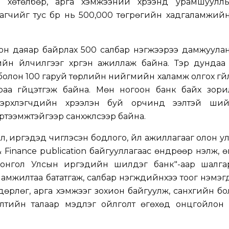
н хөтөлбөр, арга хэмжээний хүрээнд урамшуулл
агчийг тус бүр нь 500,000 төгрөгийн хадгаламжий
он даяар байрлах 500 салбар нэгжээрээ дамжуулан
гийн үйлчилгээг хүргэн ажиллаж байна. Тэр дунда
болон 100 гаруй төрлийн нийгмийн халамж олгох гү
раа гүйцэтгэж байна. Мөн ногоон банк байх зори
 эрхлэгчдийн хүрээлэн буй орчинд ээлтэй шийд
ртээмжтэйгээр санхүүжүүлсээр байна.
л, иргэдэд чиглэсэн бодлого, үйл ажиллагааг олон у
 & Finance publication байгууллагаас өндрөөр үнэлж, 
онгол Улсын иргэдийн шилдэг банк"-аар шалгар
мжилтаа бататгаж, салбар нэгжүүдийнхээ тоог нэмэгд
өрлөг, арга хэмжээг зохион байгуулж, санхүүгийн б
үжилтийн талаар мэдлэг ойлголт өгөхөд онцгойлон