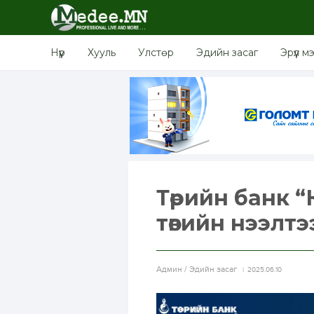
Нүүр
Хууль
Улстөр
Эдийн засаг
Эрүүл м
Төрийн банк 
төвийн нээлтэ
Aдмин / Эдийн засаг
2025.06.10