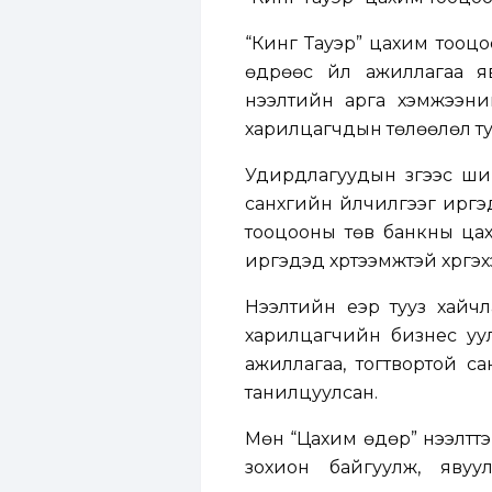
“Кинг Тауэр” цахим тооцо
өдрөөс үйл ажиллагаа 
нээлтийн арга хэмжээний
харилцагчдын төлөөлөл ту
Удирдлагуудын зүгээс ши
санхүүгийн үйлчилгээг ирг
тооцооны төв банкны цахи
иргэдэд хүртээмжтэй хүргэхэ
Нээлтийн үеэр тууз хайч
харилцагчийн бизнес уул
ажиллагаа, тогтвортой с
танилцуулсан.
Мөн “Цахим өдөр” нээлттэ
зохион байгуулж, явуул