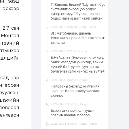
ын эзэд
Т.Жанлав: Бидний "Шугаман бус
Худалдагч
н эрхээр
системийг ойролцоо бодох
Н.Амарзаяа:
супер схемүүд" бүтээл тооцон
Дэлгүүрийн 32
хуудастай өрийн
бодох математикт нээлт хийсэн
дэвтэр долоо хоногт
л дүүрдэг
 2.7 сая
2026-08-05 15:02:31 / Эдийн засаг
1 өдөр
0
0
ЗГ: Автобензин, дизель
а Монгол
Б.Хулан дэлхийн
түлшний онцгой албан татварыг
аварга боллоо
йлгээний
тэглэлээ
лтынхоо
2026-08-05 12:11:05 / Улстөр
лүүдийг
Б.Найдалаа: Энэ өвөл илүү хүнд
1 өдөр
0
0
байж магадгүй учир төр, эрчим
хүчний байгууллагууд, иргэд
Р.Даваадорж: Энэ
намрын экспортын
бэлтгэлээ сайн хангах нь зүйтэй
орлого Монголд
лсад нэр
боломж олгож болох
2026-08-08 11:32:31 / Спорт
юм
өнгөрсөн
Найрааны бөхчүүд нийгмийн
1 өдөр
0
2
шившиг болон гадуурхагдаж
уулсан.
эхэллээ
Автомашины улсын
үүлэхийн
дугаар сондгой
2026-08-05 12:57:50 / Нүүр
тоогоор төгссөн бол
оловсрол
өнөөдөр шатахуун
Европ дахь монголчуудын
авна
 анхаарч
соёлын наадам боллоо
1 өдөр
0
0
2026-08-05 15:06:04 / Эдийн засаг
Н.Номтойбаяр: