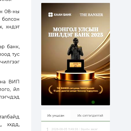
эрхлэхэд таатай...
1 өдөр
1
0
ын 08-ны
Долдугаар сард
709.503 зөрчил
 болсон
бүртгэгджээ
, хүндэт
1 өдөр
0
0
Цалинтай ээжийн 50
р банк,
мянган төгрөгийн
тэтгэмжийг 500
лоод тус
мянгад хүргэх
өргөдөлд санал авч
лчилгээг
эхэлжээ
1 өдөр
2
0
Б.Түмэн-Өлзий: Олон
улсад хуримтлуулсан
дна ВИП
мэдлэг, туршлагаа эх
орныхоо хөгжилд
го, үйл
зориулна
лэгчдэд
1 өдөр
0
0
Алтны үнэ дөрвөн
улирал дараалан
өсөж байна
Их уншсан
Их сэтгэгдэлтэй
 талбайд
үхдүүд,
2026-08-05 11:49:38 / Эдийн засаг
1 өдөр
0
0