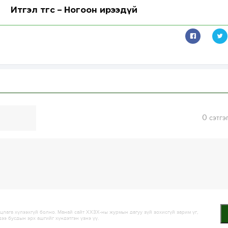
Итгэл төгс – Ногоон ирээдүй
0
сэтгэ
лага хүлээхгүй болно. Манай сайт ХХЗХ-ны журмын дагуу зүй зохисгүй зарим үг,
дээ бусдын эрх ашгийг хүндэтгэн үзнэ үү.