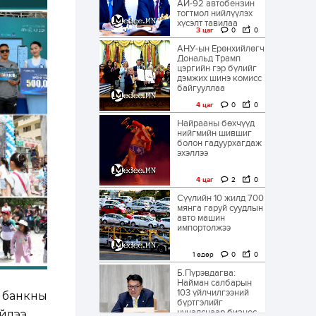
АИ-92 автобензин
тогтмол нийлүүлэх
хүсэлт тавилаа
3 цаг
0
0
АНУ-ын Ерөнхийлөгч
Дональд Трамп
цэргийн гэр бүлийг
дэмжих шинэ комисс
байгууллаа
4 цаг
0
0
Найрааны бөхчүүд
нийгмийн шившиг
болон гадуурхагдаж
эхэллээ
4 цаг
2
0
Сүүлийн 10 жилд 700
мянга гаруй суудлын
авто машин
импортолжээ
1 өдөр
0
0
Б.Пүрэвдагва:
Найман салбарын
103 үйлчилгээний
 банкны
бүртгэлийг
цуцалснаар бизнес
йлээ.