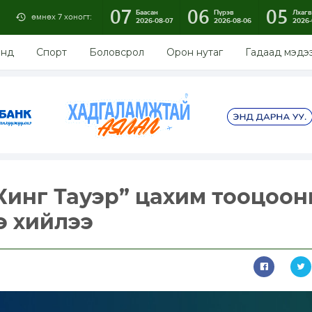
07
06
05
Баасан
Пүрэв
Лхагв
өмнөх 7 хоногт:
2026-08-07
2026-08-06
2026-
энд
Спорт
Боловсрол
Орон нутаг
Гадаад мэдэ
“Кинг Тауэр” цахим тооцоо
э хийлээ