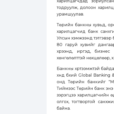
харилцагчдад зориулса
тодруулж, долоон харилц
урамшуулав.
Төрийн банкны хувьд, ор
харилцагчид банк санхүү
Улсын хэмжээнд тэтгэвэр 
80 гаруй хувийг дангаа
хүрээнд, иргэд, бизнес
хөнгөлөлттэй нөхцөлөөр, хү
Банкны хүртээмжтэй байда
хүнд бүхий Global Banking
онд Төрийн банкийг "М
Тиймээс Төрийн банк энэ а
зэрэгцээ харилцагчийн өд
олгох, тогтвортой санхү
байна.