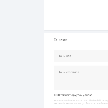
Сэтгэгдэл
1000
тэмдэгт оруулах үлдлээ.
Уншигчдын бичсэн сэтгэгдэлд Medee.MN хариуц
хэллэгийг хязгаарласан тул Та сэтгэгдэл бичих