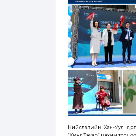
Нийслэлийн Хан-Уул дүү
“Кинг Тауэр” цахим тооцоо