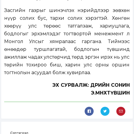
Засгийн газрыг шинэчлэх нэрийдлээр зөвхөн
нүүр солих бус, тархи солих хэрэгтэй. Хөнгөн
хөөрүү улс төрөөс татгалзаж, хариуцлага,
бодлогыг эрхэмлэдэг тогтвортой менежмент л
Монгол Улсыг хямралаас гаргана. Тиймээс
өнөөдөр туршлагатай, бодлогын түвшинд
ажиллаж чадах улстөрчид төрд эргэн ирэх нь улс
төрийн тохироо биш, харин улс орны оршин
тогтнолын асуудал болж хувирлаа.
ЭХ СУРВАЛЖ: ӨДРИЙН СОНИН
Э.МӨНХТҮВШИН
Сэтгэгдэл