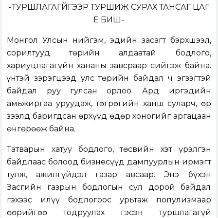
-ТУРШЛАГАГҮЙГЭЭР ТУРШИЖ СУРАХ ТАНСАГ ЦАГ
ҮЕ БИШ-
Монгол Улсын нийгэм, эдийн засагт бэрхшээл,
сорилтууд төрийн алдаатай бодлого,
хариуцлагагүйн хананы завсраар сийгэж байна.
Үүнтэй зэрэгцээд улс төрийн байдал ч эгзэгтэй
байдал руу гулсан орлоо. Ард иргэдийн
амьжиргаа уруудаж, төгрөгийн ханш суларч, өр
зээлд баригдсан өрхүүд өдөр хоногийг аргацаан
өнгөрөөж байна.
Татварын хатуу бодлого, төсвийн хэт үрэлгэн
байдлаас болоод бизнесүүд дампуурлын ирмэгт
тулж, ажилгүйдэл газар авсаар. Энэ бүхэн
Засгийн газрын бодлогын сул дорой байдал
гэхээс илүү бодлогоос урьтаж популизмаар
өөрийгөө тодруулах гэсэн туршлагагүй