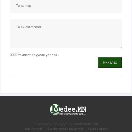
1000
тэмдэгт оруулах үлдлээ.
Нийтлэх
Зохиогчийн эрх хуулиар хамгаалагдсан.
Бидний тухай
Сурталчилгаа байршуулах
Холбоо барих