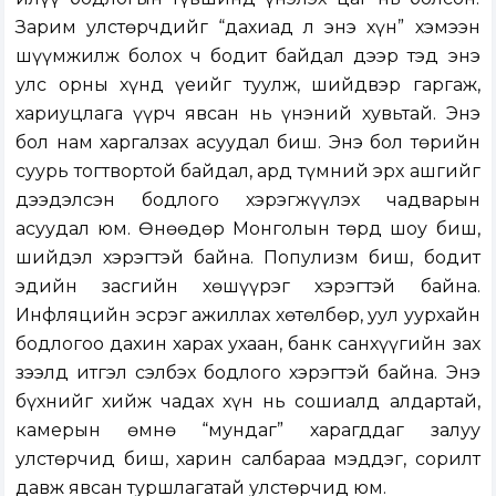
Зарим улстөрчдийг “дахиад л энэ хүн” хэмээн
шүүмжилж болох ч бодит байдал дээр тэд энэ
улс орны хүнд үеийг туулж, шийдвэр гаргаж,
хариуцлага үүрч явсан нь үнэний хувьтай. Энэ
бол нам харгалзах асуудал биш. Энэ бол төрийн
суурь тогтвортой байдал, ард түмний эрх ашгийг
дээдэлсэн бодлого хэрэгжүүлэх чадварын
асуудал юм. Өнөөдөр Монголын төрд шоу биш,
шийдэл хэрэгтэй байна. Популизм биш, бодит
эдийн засгийн хөшүүрэг хэрэгтэй байна.
Инфляцийн эсрэг ажиллах хөтөлбөр, уул уурхайн
бодлогоо дахин харах ухаан, банк санхүүгийн зах
зээлд итгэл сэлбэх бодлого хэрэгтэй байна. Энэ
бүхнийг хийж чадах хүн нь сошиалд алдартай,
камерын өмнө “мундаг” харагддаг залуу
улстөрчид биш, харин салбараа мэддэг, сорилт
давж явсан туршлагатай улстөрчид юм.