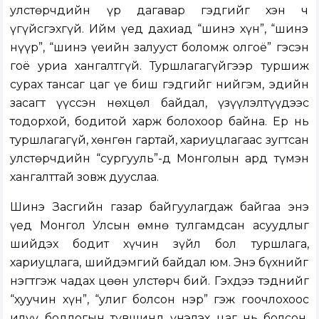
улстөрчдийн үр дагавар гэдгийг хэн ч
үгүйсгэхгүй. Ийм үед дахиад “шинэ хүн”, “шинэ
нүүр”, “шинэ үеийн залууст боломж олгоё” гэсэн
гоё уриа хангалтгүй. Туршлагагүйгээр туршиж
сурах тансаг цаг үе биш гэдгийг нийгэм, эдийн
засагт үүссэн нөхцөл байдал, үзүүлэлтүүдээс
тодорхой, бодитой харж болохоор байна. Ер нь
туршлагагүй, хөнгөн гартай, хариуцлагаас зугтсан
улстөрчдийн “сургууль”-д Монголын ард түмэн
хангалттай зовж дууслаа.
Шинэ Засгийн газар байгуулагдаж байгаа энэ
үед Монгол Улсын өмнө тулгамдсан асуудлыг
шийдэх бодит хүчин зүйл бол туршлага,
хариуцлага, шийдэмгий байдал юм. Энэ бүхнийг
нэгтгэж чадах цөөн улстөрч бий. Гэхдээ тэднийг
“хуучин хүн”, “улиг болсон нэр” гэж гоочлохоос
илүү бодлогын түвшинд үнэлэх цаг нь болсон.