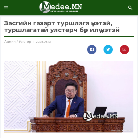
Засгийн газарт туршлага үнэтэй,
туршлагатай улстөрч бүр илүү үнэтэй
Aдмин / Улстөр
2025.06.13