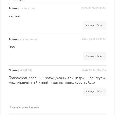
Зочин
2025-06-16 09:38:55
[119.40.103.6]
zev ee
Хариулт бичих
Зочин
2025-06-14 21:00:58
[202.126.90.155]
Зөв
Хариулт бичих
Зочин
2025-06-13 12:07:49
[14.1.81.54]
Боловсрол, соел, шинжлэх ухааны яамыг дахин байгуулж,
маш туршлагатай хунийг гаднаас тавих хэрэгтэйдээ
Хариулт бичих
3
сэтгэгдэл байна