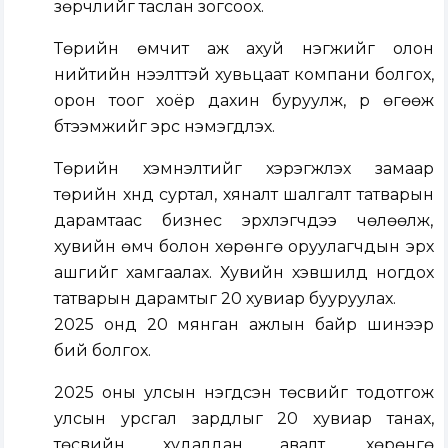
зөрчлийг таслан зогсоох.
Төрийн өмчит аж ахуй нэгжийг олон
нийтийн нээлттэй хувьцаат компани болгох,
орон тоог хоёр дахин буруулж, үр өгөөж
бүтээмжийг эрс нэмэгдүлэх.
Төрийн хэмнэлтийг хэрэгжүүлэх замаар
төрийн хүнд суртал, хяналт шалгалт татварын
дарамтаас бизнес эрхлэгчдээ чөлөөлж,
хувийн өмч болон хөрөнгө оруулагчдын эрх
ашгийг хамгаалах. Хувийн хэвшилд ногдох
татварын дарамтыг 20 хувиар бууруулах.
2025 онд 20 мянган ажлын байр шинээр
бий болгох.
2025 оны улсын нэгдсэн төсвийг тодотгож
улсын урсгал зардлыг 20 хувиар танах,
төсвийн худалдан авалт, хөрөнгө