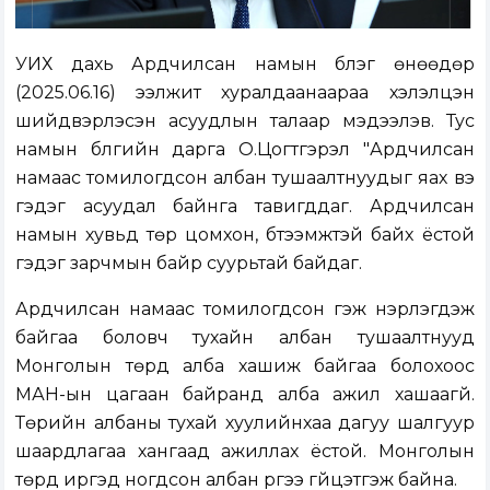
УИХ дахь Ардчилсан намын бүлэг өнөөдөр
(2025.06.16) ээлжит хуралдаанаараа хэлэлцэн
шийдвэрлэсэн асуудлын талаар мэдээлэв. Тус
намын бүлгийн дарга О.Цогтгэрэл "Ардчилсан
намаас томилогдсон албан тушаалтнуудыг яах вэ
гэдэг асуудал байнга тавигддаг. Ардчилсан
намын хувьд төр цомхон, бүтээмжтэй байх ёстой
гэдэг зарчмын байр суурьтай байдаг.
Ардчилсан намаас томилогдсон гэж нэрлэгдэж
байгаа боловч тухайн албан тушаалтнууд
Монголын төрд алба хашиж байгаа болохоос
МАН-ын цагаан байранд алба ажил хашаагүй.
Төрийн албаны тухай хуулийнхаа дагуу шалгуур
шаардлагаа хангаад ажиллах ёстой. Монголын
төрд иргэд ногдсон албан үүргээ гүйцэтгэж байна.