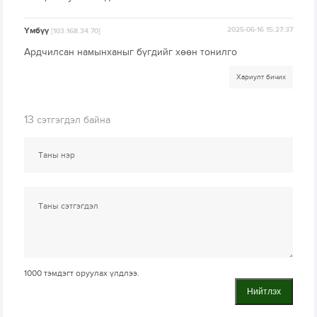
Үмбүү
2025-06-16 15:27:37
[103.168.34.70]
Ардчилсан намынханыг бүгдийг хөөн тонилго
Хариулт бичих
13
сэтгэгдэл байна
1000
тэмдэгт оруулах үлдлээ.
Нийтлэх