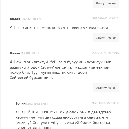
Хариулт бичих
Зочин
2025-06-16 16:08:21
[202.126.91.171]
АН ын хяналтын менежерүүд хянаад ажиллах ёстой
Хариулт бичих
Зочин
2025-06-16 15:44:07
[59.153.113.11]
АН ажил хийлгэхгүй .байнга л буруу ишилсэн сүх шиг
аашлана .Лодой билүү? нэг сэтгэл мэдрэлийн өвчтэй
нөхөр бий. Түүн лугаа аашлах хүн л цөөн
байгаасай.бурхан минь
Хариулт бичих
Зочин
2025-06-16 22:53:58
[202.126.89.45]
ЛОДОЙ ШИГ ГИШҮҮН Ан д олон бий л дээ.эдгээр
хэрүүлийн туламнууддаа анхааруулга санамж өгч
засахгүй бол удахгүй үг нь үнэгүй болох биз.сөрөг
хүчин утгаа алдана.