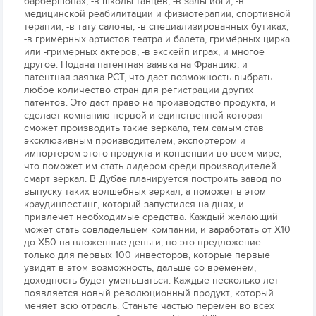
барбершопах, -в школы танцев, -в залы йоги, -в
медицинской реабилитации и физиотерапии, спортивной
терапии, -в тату салоны, -в специализированных бутиках,
-в гримёрных артистов театра и балета, гримёрных цирка
или -гримёрных актеров, -в экскейп играх, и многое
другое. Подана патентная заявка на Францию, и
патентная заявка PCT, что дает возможность выбрать
любое количество стран для регистрации других
патентов. Это даст право на производство продукта, и
сделает компанию первой и единственной которая
сможет производить такие зеркала, тем самым став
эксклюзивным производителем, экспортером и
импортером этого продукта и концепции во всем мире,
что поможет им стать лидером среди производителей
смарт зеркал. В Дубае планируется построить завод по
выпуску таких волшебных зеркал, а поможет в этом
краудинвестинг, который запустился на днях, и
привлечет необходимые средства. Каждый желающий
может стать совладельцем компании, и заработать от X10
до Х50 на вложенные деньги, но это предложение
только для первых 100 инвесторов, которые первые
увидят в этом возможность, дальше со временем,
доходность будет уменьшаться. Каждые несколько лет
появляется новый революционный продукт, который
меняет всю отрасль. Станьте частью перемен во всех