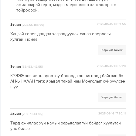
ажиллаарай одоо, мэдээ мэдээллээр хангаж эргэж
тойроорой.
Зочин
2025-06-16 18:53:56
[202.55.188.90]
Хацгай гөлөг дандаа хагралдуулах санаа өвөрлөгч
хулгайч юмаа
Хариулт бичих
Зочин
2025-06-16 18:05:20
[59.153.112.55]
КҮЭЭЭ энэ чинь одоо юу болоод гоншигноод байгаан бэ
АН-ЫНХААН тэгж ярьвал танай нам Монголыг сүйрүүлсэн
шүү
Хариулт бичих
Зочин
2025-06-16 17:30:11
[202.70.44.46]
Төрд ажиллах хүн намын харьяалалгүй байдаг хуультай
улс билээ