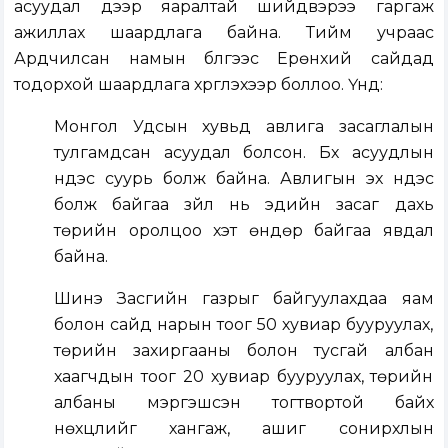
асуудал дээр яаралтай шийдвэрээ гаргаж
ажиллах шаардлага байна. Тийм учраас
Ардчилсан намын бүлгээс Ерөнхий сайдад
тодорхой шаардлага хүргүүлэхээр боллоо. Үүнд:
Монгол Удсын хувьд авлига засаглалын
тулгамдсан асуудал болсон. Бүх асуудлын
үндэс суурь болж байна. Авлигын эх үндэс
болж байгаа зүйл нь эдийн засаг дахь
төрийн оролцоо хэт өндөр байгаа явдал
байна.
Шинэ Засгийн газрыг байгуулахдаа яам
болон сайд нарын тоог 50 хувиар бууруулах,
төрийн захиргааны болон тусгай албан
хаагчдын тоог 20 хувиар бууруулах, төрийн
албаны мэргэшсэн тогтвортой байх
нөхцлийг хангаж, ашиг сонирхлын