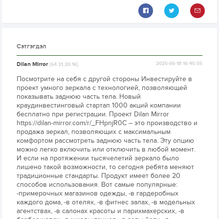
Сэтгэгдэл
Dilan Mirror
2025-06-18 16:45:55
[64.31.20.16]
Посмотрите на себя с другой стороны Инвестируйте в
проект умного зеркала с технологией, позволяющей
показывать заднюю часть тела. Новый
краудинвестинговый стартап 1000 акций компании
бесплатно при регистрации. Проект Dilan Mirror
https://dilan-mirror.com/r/_FHpnjR0C – это производство и
продажа зеркал, позволяющих с максимальным
комфортом рассмотреть заднюю часть тела. Эту опцию
можно легко включить или отключить в любой момент.
И если на протяжении тысячелетий зеркало было
лишено такой возможности, то сегодня ребята меняют
традиционные стандарты. Продукт имеет более 20
способов использования. Вот самые популярные:
-примерочных магазинов одежды, -в гардеробных
каждого дома, -в отелях, -в фитнес залах, -в модельных
агентствах, -в салонах красоты и парихмахерских, -в