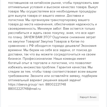
поставщиков на китайском рынке, чтобы предложить вам
оптимальные условия и высокое качество товара. Выкуп
товара: Мы осуществляем все необходимые процедуры
для выкупа товара от вашего имени. Доставка и
логистика: Мы организуем транспортировку вашего
товара до места назначения, обеспечивая надежность и
своевременность. Минимум забот: Вам остается только
расслабиться и ждать свою покупку, зная, что все идет
по плану. ЗАЧЕМ ВАМ ЭТО? Ощутимое снижение затрат
на закупки Товаров! Закупка Товаров в Китае по
сравнению с РФ обходится гораздо дешевле! Экономия
времени: Мы берем на себя все задачи, от поиска до
доставки, так что вы можете сосредоточиться на своем
бизнесе. Профессионализм: Наша команда имеет
богатый опыт в торговле и логистике, что позволяет
избежать множества проблем. Гарантия качества: Мы
следим за тем, чтобы товар соответствовал всем вашим
требованиям. Звоните или оставляйте заявку, подберем
оптимальный вариант решения вашей задачи!
https://daeva.group/ тел: 88002221748
88002221748@mail.ru
Хариулт бичих