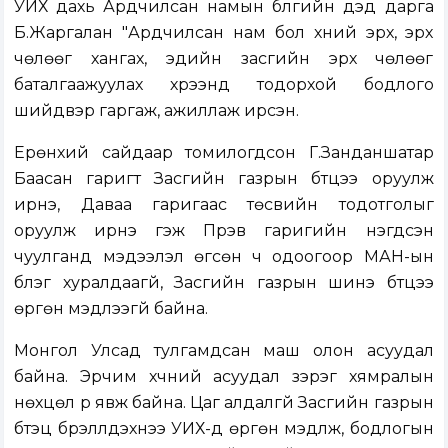
УИХ дахь Ардчилсан намын бүлгийн дэд дарга
Б.Жаргалан "Ардчилсан нам бол хүний эрх, эрх
чөлөөг хангах, эдийн засгийн эрх чөлөөг
баталгаажуулах хүрээнд тодорхой бодлого
шийдвэр гаргаж, ажиллаж ирсэн.
Ерөнхий сайдаар томилогдсон Г.Занданшатар
Баасан гаригт Засгийн газрын бүтцээ оруулж
ирнэ, Даваа гаригаас төсвийн тодотголыг
оруулж ирнэ гэж Пүрэв гаригийн нэгдсэн
чуулганд мэдээлэл өгсөн ч одоогоор МАН-ын
бүлэг хуралдаагүй, Засгийн газрын шинэ бүтцээ
өргөн мэдүүлээгүй байна.
Монгол Улсад тулгамдсан маш олон асуудал
байна. Эрчим хүчний асуудал зэрэг хямралын
нөхцөл рүү явж байна. Цаг алдалгүй Засгийн газрын
бүтэц бүрэллдэхүүнээ УИХ-д өргөн мэдүүлж, бодлогын