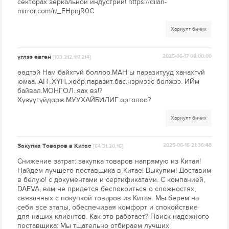
секторах зеркальной индустрии! https://dilan-
mirror.com/r/_FHpnjR0C
Хариулт бичих
үглээ өвгөн
2025-06-17 08:00:00
[103.212.117.214]
өөдтэй Нам байхгүй боллоо.МАН ы паразитууд ханахгүй
юмаа. АН .ХҮН..хоёр паразит.бас.нэрмээс болжээ. ИЙм
байвал.МОНГОЛ..яах вэ!?
Хүзүүгүйдорж.МУУХАЙБИЛИГ.орголоо?
Хариулт бичих
Закупка Товаров в Китае
2025-06-16 21:36:48
[64.31.20.16]
Снижение затрат: закупка товаров напрямую из Китая!
Найдем лучшего поставщика в Китае! Выкупим! Доставим
в белую! с документами и сертификатами. С компанией,
DAEVA, вам не придется беспокоиться о сложностях,
связанных с покупкой товаров из Китая. Мы берем на
себя все этапы, обеспечивая комфорт и спокойствие
для наших клиентов. Как это работает? Поиск надежного
поставщика: Мы тщательно отбираем лучших