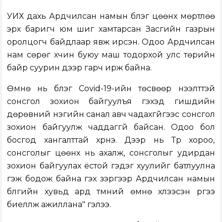
УИХ дахь Ардчилсан намын бүлэг цөөнх мөртлөө
эрх баригч юм шиг хамтарсан Засгийн газрын
оролцогч байдлаар явж ирсэн. Одоо Ардчилсан
нам сөрөг хүчин буюу маш тодорхой улс төрийн
байр суурин дээр гарч ирж байна.
Өмнө нь бүлэг Covid-19-ийн төсвөөр нээлттэй
сонсгол зохион байгуулъя гэхэд гишүүдийн
дөрөвний нэгийн санал авч чадахгүйгээс сонсгол
зохион байгуулж чаддаггүй байсан. Одоо бол
босгод хангалттай хүрнэ. Дээр нь Түр хороо,
сонсголыг цөөнх нь ахалж, сонсголыг удирдан
зохион байгуулах ёстой гэдэг хуулийг батлуулна
гэж бодож байна гэх зэргээр Ардчилсан намын
бүлгийн хувьд ард түмний өмнө хүлээсэн үүргээ
биелүүлж ажиллана" гэлээ.