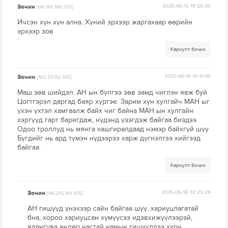
Зочин
2025-06-16 19:25:06
[66.181.180.135]
Ичсэн хүн хүн ална. Хүний эрхээр жаргахаар өөрийн
эрхээр зов
Хариулт бичих
Зочин
2025-06-16 19:11:06
[103.57.92.195]
Маш зөв шийдэл. АН ын бүлгээ зөв замд чиглэн явж буй
Цогтгэрэл даргад баяр хүргэе. Зарим хүн хулгайч МАН ыг
үхэн үхтэл хамгаалж байх чиг байна МАН ын хулгайн
хэргүүд гарт баригдаж, нүдэнд үзэгдэж байгаа биздээ.
Одоо троллуд нь мянга хашгиралдаад нэмэр байхгүй шүү
Бүгдийг нь ард түмэн нүдээрээ харж дүгнэлтээ хийгээд
байгаа.
Хариулт бичих
Зочин
2025-06-18 03:29:28
[46.212.49.135]
АН гишүүд үнэхээр сайн байгаа шүү, хариуцлагатай
бна, хороо хариуцсан хүмүүсээ идэвхижүүлээрэй,
ялангуяа өндөр настай намын гишүүддээ хүрч