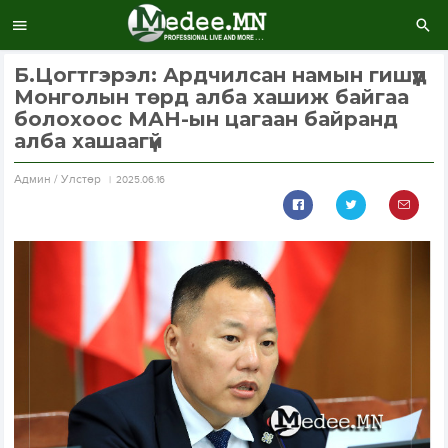
Б.Цогтгэрэл: Ардчилсан намын гишүүд
Монголын төрд алба хашиж байгаа
болохоос МАН-ын цагаан байранд
алба хашаагүй
Aдмин / Улстөр
2025.06.16