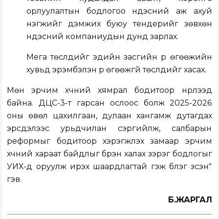
орлуулалтын бодлогоо үндэсний аж ахуй
нэгжийг дэмжих буюу тендерийг зөвхөн
үндэсний компаниудын дунд зарлах.
Мега төслүүдийг эдийн засгийн үр өгөөжийн
хувьд эрэмбэлэн үр өгөөжгүй төслүүдийг хасах.
Мөн эрчим хүчний хямрал бодитоор нүүрлээд
байна. ДЦС-3-т гарсан ослоос болж 2025-2026
оны өвөл цахилгаан, дулаан хангамж дутагдах
эрсдэлээс урьдчилан сэргийлж, салбарын
реформыг бодитоор хэрэгжүүлэх замаар эрчим
хүчний хараат байдлыг бүрэн халах зэрэг бодлогыг
УИХ-д оруулж ирэх шаардлагтай гэж бүлэг үзсэн"
гэв.
Б.ЖАРГАЛ