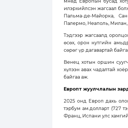
Өмнөд Европын бусад хот
илэрхийлсэн жагсаал болж
Пальма-де-Майорка, Сан
Палермо, Неаполь, Милан,
Тэдгээр жагсаалд оролцо
өсөх, орон нутгийн амьдр
сөрөг үр дагавартай байга
Венец хотын оршин суугч
хүлээн авах чадалтай хоё
байгаа аж.
Европт жуулчлалын зар
2025 онд Европ дахь оло
тэрбум ам.долларт (727 т
Франц, Испани улс хамгий