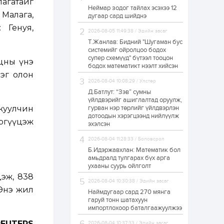
агатайг
Неймар зодог тайлах эсэхээ 12
Н.Номтойбаяр:
 Малага,
дугаар сард шийднэ
Аймгуудад
тулгамдаж буй
 Генуя,
асуудлуудыг долоо
2026-08-05 11:49:38 / Эдийн засаг
хоног бүр Засгийн
Т.Жанлав: Бидний "Шугаман бус
газрын...
системийг ойролцоо бодох
1 өдөр
0
0
супер схемүүд" бүтээл тооцон
уцны үнэ
УИХ-ын дарга
бодох математикт нээлт хийсэн
С.Бямбацогт төрийг
рэг олон
төлөөлөн Сутай
2026-08-04 10:08:29 / Улстөр
хайрхны тэнгэрийг
тахих төрийн
Д.Батлут: “Зэв” сумны
тахилгад оролцлоо
үйлдвэрийг ашиглалтад оруулж,
1 өдөр
2
0
жуулчин
гурван нэр төрлийг үйлдвэрлэн
дотоодын хэрэгцээнд нийлүүлж
“Хотын дарга сонсож
эргүүцэж
байна” 150150 тусгай
эхэлсэн
дугаарыг
наймдугаар сарын
2026-08-04 11:28:33 / Боловсрол
14-нөөс ажиллуулж...
Б.Идэржавхлан: Математик бол
1 өдөр
0
0
амьдралд тулгарах бүх арга
ухааны суурь ойлголт
“Чингис хаан” олон
дэж, 838
улсын нисэх буудал
2026-08-04 10:30:38 / Эдийн засаг
руу нийтийн тээврийн
 Энэ жил
автобус 24 цагаар
Наймдугаар сард 270 мянга
үйлчилж байна
гаруй тонн шатахуун
импортлохоор баталгаажуулжээ
1 өдөр
1
0
Нийслэлийн
REUTERS
2026-08-04 10:37:33 / Эдийн засаг