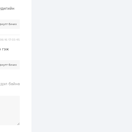
ААН-үүдийн дансыг
битүүмжлэхгүй
аудигийн
1 өдөр
1
0
Нөөцийн махны
риулт бичих
худалдаа,
борлуулалтыг
нээлттэй ил тод
болгоно
06-16 17:03:45
2 өдөр
0
0
о гэж
ЗГ: Автобензин,
дизель түлшний
онцгой албан
риулт бичих
татварыг тэглэлээ
2 өдөр
3
0
гдэл байна
З.Мэндсайхан:
Хүнсний нөөцийг
бэлтгэх агуулах,
зоорь бэлтгэх ААН-
үүдэд хөнгөлөлттэй
зээл олгоно
2 өдөр
2
0
Европ дахь
монголчуудын
соёлын наадам
боллоо