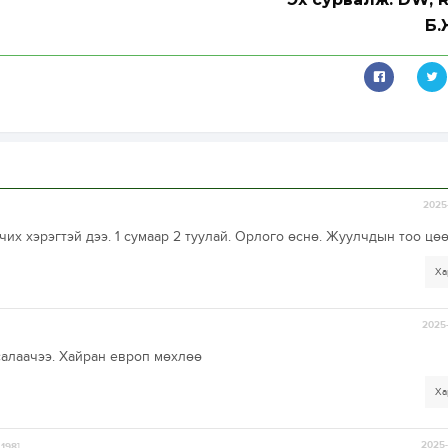
Б.
2025-
их хэрэгтэй дээ. 1 сумаар 2 туулай. Орлого өснө. Жуулчдын тоо цө
Ха
2025-
салаачээ. Хайран европ мөхлөө
Ха
2025-
.198]