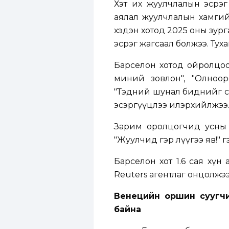
Хэт их жуулчлалын эсрэг
аялал жуулчлалын хамгий
хэдэн хотод 2025 оны зург
эсрэг жагсаал болжээ. Тух
Барселон хотод ойролцоо
миний зовлон", "Олноор
"Тэдний шунал биднийг сү
эсэргүүцлээ илэрхийлжээ
Зарим оролцогчид усны 
"Жуулчид гэр лүүгээ яв!" г
Барселон хот 1.6 сая хүн
Reuters агентлаг онцолжээ
Венецийн оршин суугчи
байна