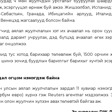
уудад ч мөн жуулчдын урсгалыг бууруулах шаардл
, эсэргүүцэл өрнөж буй ажээ. Жишээлбэл, Испанид:
-Себастьян, Гранада, Ибицагийн арлууд, Италид:
 Венецэд жагсаалууд болсон байна.
гчид аялал жуулчлалын хэт их ачаалал нь орон су
алд дарамт учруулах, дэд бүтцэд ачаалал өгөх зэ
аг онцолжээ.
ид тус хотод барихаар төлөвлөж буй, 1500 орчим 
р шинэ зочид буудлын барилгыг барихыг хүчтэй эс
дал огцом нэмэгдэж байна
н улсын аялал жуулчлалын зардал 11 хувиар нэмэг
эрбум евро) хүрнэ гэж Reuters агентлаг мэдээлжээ.
н олон жуулчин хүлээн авах төлөвтэй байгаа аж.
Эх сурвалж: DW, 