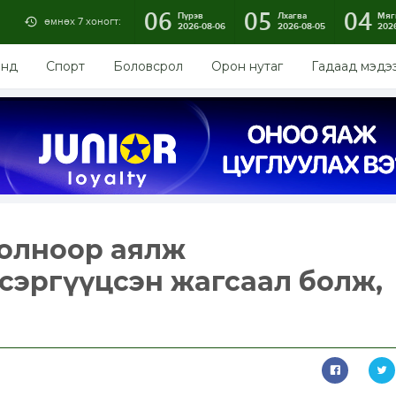
06
05
04
Пүрэв
Лхагва
Мяг
өмнөх 7 хоногт:
2026-08-06
2026-08-05
202
энд
Спорт
Боловсрол
Орон нутаг
Гадаад мэдэ
 олноор аялж
сэргүүцсэн жагсаал болж,
в