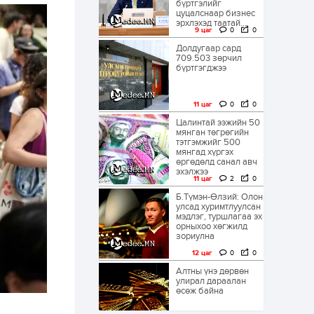
бүртгэлийг
цуцалснаар бизнес
эрхлэхэд таатай...
9 цаг
0
0
Долдугаар сард
709.503 зөрчил
бүртгэгджээ
11 цаг
0
0
Цалинтай ээжийн 50
мянган төгрөгийн
тэтгэмжийг 500
мянгад хүргэх
өргөдөлд санал авч
эхэлжээ
11 цаг
2
0
Б.Түмэн-Өлзий: Олон
улсад хуримтлуулсан
мэдлэг, туршлагаа эх
орныхоо хөгжилд
зориулна
12 цаг
0
0
Алтны үнэ дөрвөн
улирал дараалан
өсөж байна