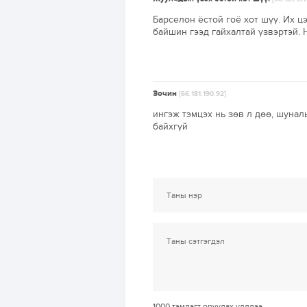
Барселон ёстой гоё хот шүү. Их цэ
байшин гээд гайхалтай үзвэртэй. 
Зочин
[66.181.190.92]
ингэж тэмцэх нь зөв л дөө, шуна
байхгүй
1000
тэмдэгт оруулах үлдлээ.