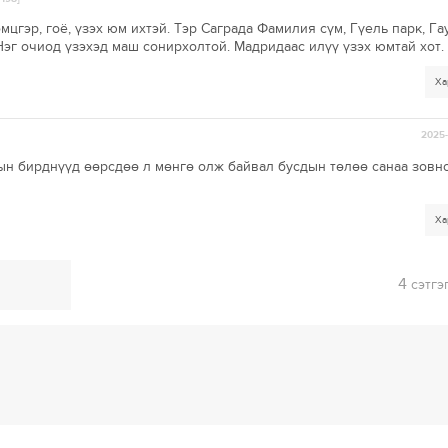
мцгэр, гоё, үзэх юм ихтэй. Тэр Саграда Фамилия сүм, Гүель парк, Г
Нэг очиод үзэхэд маш сонирхолтой. Мадридаас илүү үзэх юмтай хот.
Ха
2025-
лын бирднүүд өөрсдөө л мөнгө олж байвал бусдын төлөө санаа зовн
Ха
4
сэтгэ