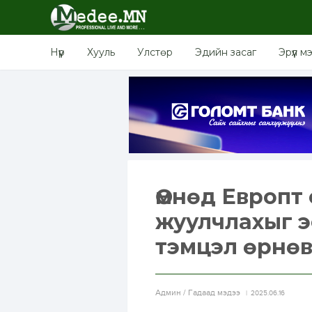
Нүүр
Хууль
Улстөр
Эдийн засаг
Эрүүл м
Өмнөд Европт
жуулчлахыг э
тэмцэл өрнө
Aдмин / Гадаад мэдээ
2025.06.16