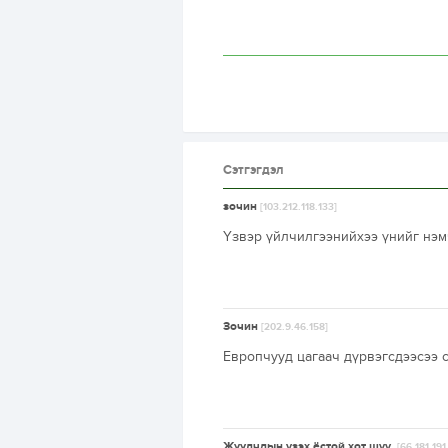
Сэтгэгдэл
зочин
[103.212.118.133]
Үзвэр үйлчилгээнийхээ үнийг нэмч
Зочин
[202.9.46.158]
Европчууд цагаач дүрвэгсдээсээ 
Жуулчдын үзэх ёстой хот шүү.
[66.181.191