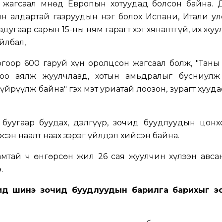
 жагсаал Өмнөд Европын хотуудад болсон байна. 
н алдартай газруудын нэг болох Испани, Итали ул
адугаар сарын 15-ны ням гарагт хэт хяналтгүй, их жу
айлбал,
гоор 600 гаруй хүн оролцсон жагсаал болж, "Таны
оо аялж жуулчлаад, хотын амьдралыг бусниулж 
йрүүлж байна" гэх мэт уриатай лоозон, зурагт хууда
.
буугаар буудах, дэлгүүр, зочид буудлуудын цонх
эсэн наалт наах зэрэг үйлдэл хийсэн байна.
 амтай ч өнгөрсөн жил 26 сая жуулчин хүлээн авса
.
д шинэ зочид буудлуудын барилга барихыг эсэ