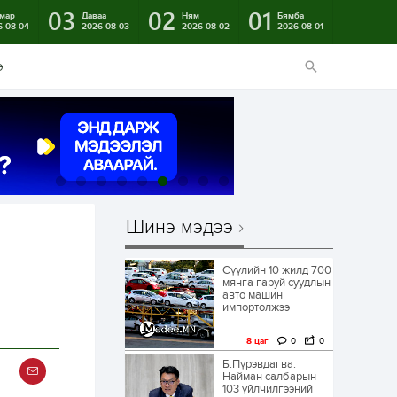
03
02
01
мар
Даваа
Ням
Бямба
6-08-04
2026-08-03
2026-08-02
2026-08-01
э
Шинэ мэдээ
Сүүлийн 10 жилд 700
мянга гаруй суудлын
авто машин
импортолжээ
8 цаг
0
0
Б.Пүрэвдагва:
Найман салбарын
103 үйлчилгээний