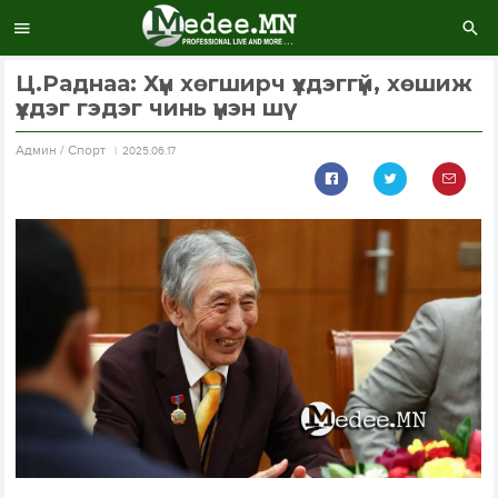
Ц.Раднаа: Хүн хөгширч үхдэггүй, хөшиж
үхдэг гэдэг чинь үнэн шүү
Aдмин / Спорт
2025.06.17