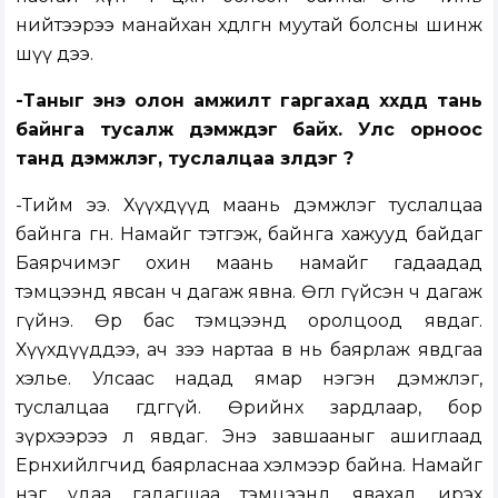
нийтээрээ манайхан хөдөлгөөн муутай болсны шинж
шүү дээ.
-Таныг энэ олон амжилт гаргахад хүүхдүүд тань
байнга тусалж дэмждэг байх. Улс орноос
танд дэмжлэг, туслалцаа үзүүлдэг үү?
-Тийм ээ. Хүүхдүүд маань дэмжлэг туслалцаа
байнга өгнө. Намайг тэтгэж, байнга хажууд байдаг
Баярчимэг охин маань намайг гадаадад
тэмцээнд явсан ч дагаж явна. Өглөө гүйсэн ч дагаж
гүйнэ. Өөрөө бас тэмцээнд оролцоод явдаг.
Хүүхдүүддээ, ач зээ нартаа өвөө нь баярлаж явдгаа
хэлье. Улсаас надад ямар нэгэн дэмжлэг,
туслалцаа өгдөггүй. Өөрийнхөө зардлаар, бор
зүрхээрээ л явдаг. Энэ завшааныг ашиглаад
Ерөнхийлөгчид баярласнаа хэлмээр байна. Намайг
нэг удаа гадагшаа тэмцээнд явахад ирэх