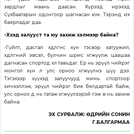
зардлыг маань даасан. Хүрээд ирэхэд
Сүхбаатарын одонгоор шагнасан юм. Тэрэнд их
баярладаг даа.
-Хүүхэд залууст та юу захиж хэлмээр байна?
-Гүйлт, дасгал хөдөлгөөнөөс хүн тэсвэр хатуужил,
хөдөлгөөний эвсэл, булчин шөрмөсөө хөгжүүлж цаашаа
дагнасан спортод хөл тавьдаг. Ер нь эрүүл чийрэг
монгол хүн л улс орноо хөгжүүлнэ шүү дээ.
Тэгэхээр хүүхэд залуучууд минь спортоор
хичээллэж, эрүүл чийрэг бие бялдартай байж,
улс орноо өөд нь татаж хөгжүүлээрэй гэж өвөө нь захиж
байна.
ЭХ СУРВАЛЖ: ӨДРИЙН СОНИН
Г.БАЛГАРМАА