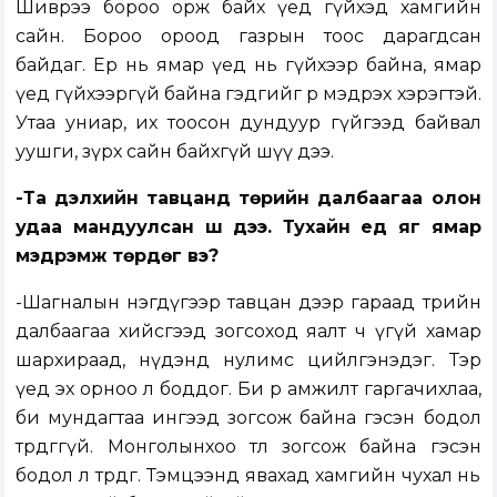
Шиврээ бороо орж байх үед гүйхэд хамгийн
сайн. Бороо ороод газрын тоос дарагдсан
байдаг. Ер нь ямар үед нь гүйхээр байна, ямар
үед гүйхээргүй байна гэдгийг өөрөө мэдрэх хэрэгтэй.
Утаа униар, их тоосон дундуур гүйгээд байвал
уушги, зүрх сайн байхгүй шүү дээ.
-Та дэлхийн тавцанд төрийн далбаагаа олон
удаа мандуулсан шүү дээ. Тухайн үед яг ямар
мэдрэмж төрдөг вэ?
-Шагналын нэгдүгээр тавцан дээр гараад төрийн
далбаагаа хийсгээд зогсоход яалт ч үгүй хамар
шархираад, нүдэнд нулимс цийлгэнэдэг. Тэр
үед эх орноо л боддог. Би өөрөө амжилт гаргачихлаа,
би мундагтаа ингээд зогсож байна гэсэн бодол
төрдөггүй. Монголынхоо төлөө зогсож байна гэсэн
бодол л төрдөг. Тэмцээнд явахад хамгийн чухал нь