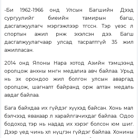
-Би 1962-1966 онд Улсын Багшийн Дээд
сургуулийг биеийн тамирын багш,
дасгалжуулагч мэргэжлээр төгссөн. Тэр үеэс л
спортын ажил өрнөж эхэлсэн дээ. Багш
дасгалжуулагчаар улсад тасралтгүй 35 жил
ажилласан.
2014 онд Японы Нара хотод Азийн тэмцээнд
оролцож анхны мөнгөн медалиа авч байлаа. Урьд
нь эх орондоо жил болгон улсын аваргад
оролцож, шагналт байранд орж алтан медаль
авдаг байлаа.
Бага байхдаа их гүйдэг хүүхэд байсан. Хонь мал
бэлчээд явахаар л харайлгачихдаг байлаа. Одоо
бодоход тэр нь надад их хэрэг болсон юм шиг.
Дээр үед чинь хөл нүцгэн гүйдэг байлаа. Хонины