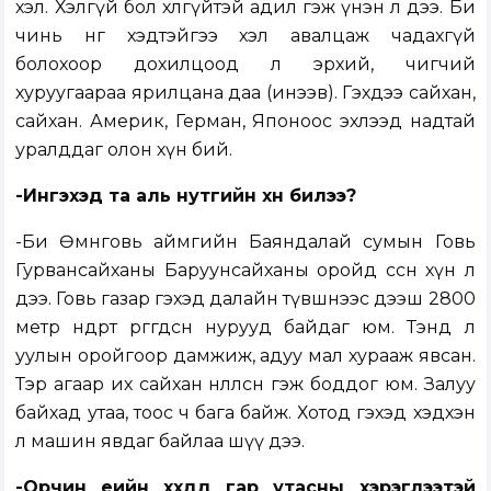
хэл. Хэлгүй бол хөлгүйтэй адил гэж үнэн л дээ. Би
чинь нөгөө хэдтэйгээ хэл авалцаж чадахгүй
болохоор дохилцоод л эрхий, чигчий
хуруугаараа ярилцана даа (инээв). Гэхдээ сайхан,
сайхан. Америк, Герман, Японоос эхлээд надтай
уралддаг олон хүн бий.
-Ингэхэд та аль нутгийн хүн билээ?
-Би Өмнөговь аймгийн Баяндалай сумын Говь
Гурвансайханы Баруунсайханы оройд өссөн хүн л
дээ. Говь газар гэхэд далайн түвшнээс дээш 2800
метр өндөрт өргөгдсөн нурууд байдаг юм. Тэнд л
уулын оройгоор дамжиж, адуу мал хурааж явсан.
Тэр агаар их сайхан нөлөөлсөн гэж боддог юм. Залуу
байхад утаа, тоос ч бага байж. Хотод гэхэд хэдхэн
л машин явдаг байлаа шүү дээ.
-Орчин үеийн хүүхдүүд гар утасны хэрэглээтэй