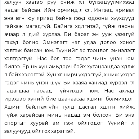
халуун хэвтэр рүү очиж хөлөө бүлээцүүлчихээд
явдаг байсан. Ийм орчинд л өслөө. Ингээд яривал
энэ өвгөн юу яриад байна гээд одооны хүүхдүүд
гайхаж магадгүй. Байнга хөдөлгөөнтэй, гүйж явсны
ачаар л өдий хүрлээ. Би бараг эм ууж үзээгүй
гэхэд болно. Эмнэлэгт нэг удаа долоо хоног
хэвтэж байсан юм. Түүнийг эс тооцвол эмнэлэгт
хэвтдэггүй. Нас бол тоо гэдэг чинь үнэн юм
билээ. Ер нь хүн амьдарч байх хугацаандаа хөдөлж
л байх хэрэгтэй. Хүн хөгширч үхдэггүй, хөшиж үхдэг
гэдэг чинь үнэн шүү. Би хааяа ханиад хүрвэл өглөө
гадагшаа гараад гүйчихдэг юм. Нас ахиад
ирэхээр хүний бие цаанаасаа хөшингө болчихдог.
Хөшингө байлгахгүйн тулд дасгал хөдөлгөөн хийж,
гүйж харайсан минь надад эм болсон. Би энэ
спортыг хуурай эм гэж ойлгодог. Үүнийг л
залуучууд ойлгох хэрэгтэй.