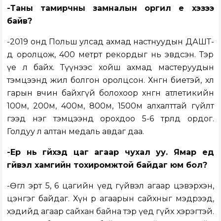
-Таны тамирчны замналын оргил үе хэзээ
байв?
-2019 онд Польш улсад ахмад настнуудын ДАШТ-
д оролцож, 400 метрт рекордыг нь эвдсэн. Тэр
үе л байх. Түүнээс хойш ахмад мастеруудын
тэмцээнд жил болгон оролцсон. Хөнгөн биетэй, хөл
гарын өвчин байхгүй болохоор хөнгөн атлетикийн
100м, 200м, 400м, 800м, 1500м алхалттай гүйлт
гээд нэг тэмцээнд орохдоо 5-6 төрөлд ордог.
Голдуу л алтан медаль авдаг даа.
-Ер нь гүйхэд цаг агаар чухал уу. Ямар үед
гүйвэл хамгийн тохиромжтой байдаг юм бол?
-Өглөө эрт 5, 6 цагийн үед гүйвэл агаар цэвэрхэн,
цэнгэг байдаг. Хүн өөрөө агаарын сайхныг мэдрээд,
хэдийд агаар сайхан байна тэр үед гүйх хэрэгтэй.