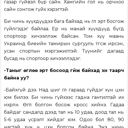
газар гүйвэл бүр сайн. Хамгийн гол нь орчноо
сайн сонгож гүйх хэрэгтэй.
Би чинь хүүхдүүдээ бага байхад нь өглөө эрт босгож
гүйлгэдэг байлаа. Ер нь манай хүүхдүүд бүгд
спортоор хичээллэж байсан. Том хүү маань
Украинд биеийн тамирын сургууль төгсөж ирсэн,
усан спортын мэргэжилтэй. Түүнийг дагаад
бусад нь спортоор хичээллэдэг.
-Таныг өглөө эрт босоод гүйж байхад хүн таарч
байна уу?
-Байхгүй дээ. Над шиг өглөө гараад гүйдэг хүн цөөхөн
юм билээ. Би чинь гүйхээс гадна гантилтай их
нөхөрлөнө. Өглөө болгон босож кросс хийнэ. Гадаа
байдаг сандалд дээд тал нь 10 удаа, доод тал нь
5-6 удаа үсрэлт хийдэг юм. Одоо бол 80, 90
настай хүн ч цөөхөн болсон байна. Энэ чинь