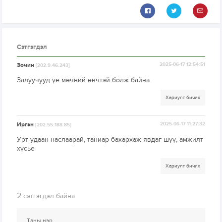
Сэтгэгдэл
Зочин
2025-06-17 12:54:51
[202.9.46.243]
Залуучууд үе мөчний өвчтэй болж байна.
Хариулт бичих
Иргэн
2025-06-17 11:27:32
[202.55.188.85]
Урт удаан наслаарай, таниар бахархаж явдаг шүү, амжилт
хүсье
Хариулт бичих
2
сэтгэгдэл байна