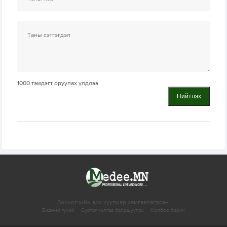
1000
тэмдэгт оруулах үлдлээ.
Нийтлэх
Зохиогчийн эрх хуулиар хамгаалагдсан.
Бидний тухай
Сурталчилгаа байршуулах
Холбоо барих