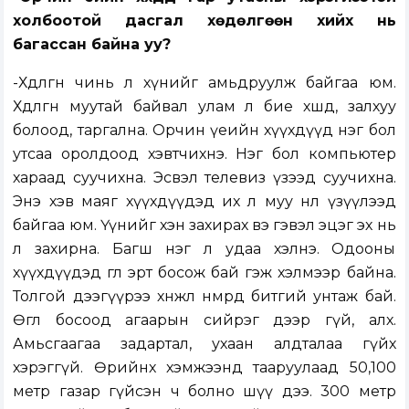
холбоотой дасгал хөдөлгөөн хийх нь
багассан байна уу?
-Хөдөлгөөн чинь л хүнийг амьдруулж байгаа юм.
Хөдөлгөөн муутай байвал улам л бие хөшөөд, залхуу
болоод, таргална. Орчин үеийн хүүхдүүд нэг бол
утсаа оролдоод хэвтчихнэ. Нэг бол компьютер
хараад суучихна. Эсвэл телевиз үзээд суучихна.
Энэ хэв маяг хүүхдүүдэд их л муу нөлөө үзүүлээд
байгаа юм. Үүнийг хэн захирах вэ гэвэл эцэг эх нь
л захирна. Багш нэг л удаа хэлнэ. Одооны
хүүхдүүдэд өглөө эрт босож бай гэж хэлмээр байна.
Толгой дээгүүрээ хөнжлөө нөмрөөд битгий унтаж бай.
Өглөө босоод агаарын сийрэг дээр гүй, алх.
Амьсгаагаа задартал, ухаан алдталаа гүйх
хэрэггүй. Өөрийнхөө хэмжээнд тааруулаад 50,100
метр газар гүйсэн ч болно шүү дээ. 300 метр