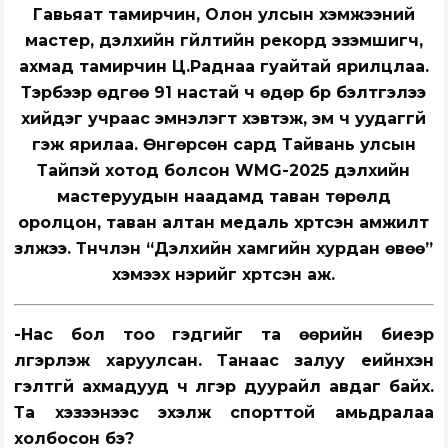
Гавьяат тамирчин, Олон улсын хэмжээний
мастер, дэлхийн гүйлтийн рекорд эзэмшигч,
ахмад тамирчин Ц.Раднаа гуайтай ярилцлаа.
Тэрбээр өдгөө 91 настай ч өдөр бүр бэлтгэлээ
хийдэг учраас эмнэлэгт хэвтэж, эм ч уудаггүй
гэж ярилаа. Өнгөрсөн сард Тайвань улсын
Тайпэй хотод болсон WMG-2025 дэлхийн
мастеруудын наадамд таван төрөлд
оролцон, таван алтан медаль хүртсэн амжилт
үзүүлжээ. Түүнчлэн “Дэлхийн хамгийн хурдан өвөө”
хэмээх нэрийг хүртсэн аж.
-Нас бол тоо гэдгийг та өөрийн биеэр
үлгэрлэж харуулсан. Танаас залуу үеийнхэн
гэлтгүй ахмадууд ч үлгэр дуурайл авдаг байх.
Та хэзээнээс эхэлж спорттой амьдралаа
холбосон бэ?