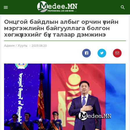
Онцгой байдлын албыг орчин үеийн
мэргэжлийн байгууллага болгон
хөгжүүлэхийг бүх талаар дэмжинэ
Aдмин / Хууль
2025.06.20