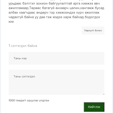
урьдаас бэлтгэл зохион байгуулалттай арга хэмжээ авч
ажилламаар,Төрөөс багагүй анхаарч цалин,хангамж бусад
албан хаагчдаас өндөрч тэр хэмжээндээ хүрч ажиллаж
чадахгүй байна уу даа гэж мэдээ харж байхад бодогдох
юм.
Хариулт бичих
1
сэтгэгдэл байна
1000
тэмдэгт оруулах үлдлээ.
Нийтлэх