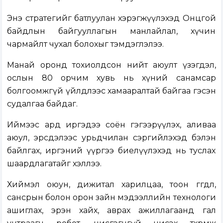
Энэ стратегийг батлуулан хэрэгжүүлэхэд Онцгой
байдлын байгууллагын манлайлал, хүчин
чармайлт чухал болохыг тэмдэглэлээ.
Манай оронд тохиолдсон нийт аюулт үзэгдэл,
ослын 80 орчим хувь нь хүний санамсар
болгоомжгүй үйлдлээс хамааралтай байгаа гэсэн
судалгаа байдаг.
Иймээс ард иргэдээ соён гэгээрүүлэх, аливаа
аюул, эрсдэлээс урьдчилан сэргийлэхэд бэлэн
байлгах, иргэний үүргээ биелүүлэхэд нь туслах
шаардлагатайг хэллээ.
Хиймэл оюун, дижитал харилцаа, тоон өгөгдөл,
сансрын болон орон зайн мэдээллийн технологи
ашиглах, эрэн хайх, аврах ажиллагаанд гал