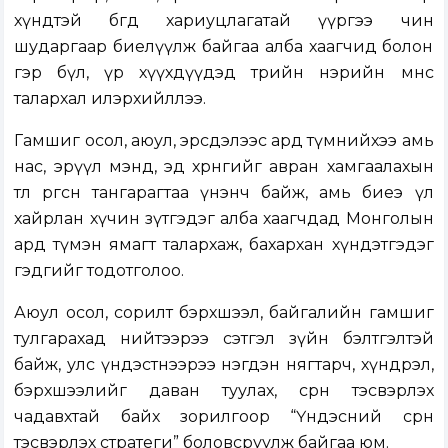
хүндтэй бөгөөд хариуцлагатай үүргээ чин
шударгаар биелүүлж байгаа алба хаагчид болон
гэр бүл, үр хүүхдүүдэд төрийн нэрийн өмнөөс
талархал илэрхийллээ.
Гамшиг осол, аюул, эрсдэлээс ард түмнийхээ амь
нас, эрүүл мэнд, эд хөрөнгийг авран хамгаалахын
төлөө өргөсөн тангарагтаа үнэнч байж, амь биеэ үл
хайрлан хүчин зүтгэдэг алба хаагчдад Монголын
ард түмэн ямагт талархаж, бахархан хүндэтгэдэг
гэдгийг тодотголоо.
Аюул осол, сорилт бэрхшээл, байгалийн гамшиг
тулгарахад нийтээрээ сэтгэл зүйн бэлтгэлтэй
байж, улс үндэстнээрээ нэгдэн нягтарч, хүндрэл,
бэрхшээлийг даван туулах, сөрөн тэсвэрлэх
чадавхтай байх зорилгоор “Үндэсний сөрөн
тэсвэрлэх стратеги” боловсруулж байгаа юм.