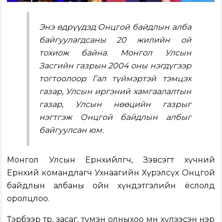
Энэ өдрүүдэд Онцгой байдлын алба
байгуулагдсаны 20 жилийн ой
тохиож байна. Монгол Улсын
Засгийн газрын 2004 оны нэгдүгээр
тогтоолоор Гал түймэртэй тэмцэх
газар, Улсын иргэний хамгаалалтын
газар, Улсын нөөцийн газрыг
нэгтгэж Онцгой байдлын албыг
байгуулсан юм.
Монгол Улсын Ерөнхийлөгч, Зэвсэгт хүчний
Ерөнхий командлагч Ухнаагийн Хүрэлсүх Онцгой
байдлын албаны ойн хүндэтгэлийн ёслолд
оролцлоо.
Тэрбээр төр, засаг, түмэн олныхоо өмнө хүлээсэн нэр