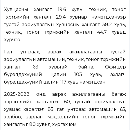
Хувцасны хангалт 19.6 хувь, техник, тоног
төхөөрөмжийн хангалт 29.4 хувиар нэмэгдсэнээр
тусгай зориулалтын хувцасны хангалт 38.2 хувь,
техник, тоног төхөөрөмжийн хангалт 44.7 хувьд
хүрчээ.
Гал унтраах, аврах ажиллагааны тусгай
зориулалтын автомашин, техник, тоног төхөөрөмжийн
хангалт 63 хувьтай байна. Офицер
бүрэлдэхүүний цалин 103 хувь, ахлагч
бүрэлдэхүүний цалин 117 хувь нэмэгдсэн.
2025-2028 онд аврах ажиллагааны багаж
хэрэгслийн хангалтыг 60, тусгай зориулалтын
хувцас хэрэглэл 85, гал унтраах автомашин 65,
холбоо, зарлан мэдээллийн тоног төхөөрөмжийн
хангалтыг 80 хувьд хүргэх юм.