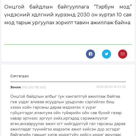
Онцгой байдлын байгууллага “Тэрбум мод”
үндэсний хөдөлгөөний хүрээнд 2030 он хүртэл 10 сая
мод тарьж ургуулах зорилт тавин ажиллаж байна.
Сэтгэгдэл
Зочин
2025-06-23 16:23:25
[103.212.118.220]
Онцгой байдлын албыг тун хангалтгүй ажиллаж байгаа
гэж үздэг аливаа асуудлын урьдчлан сэргийлэх биш
хэзээ хойн гарсаны дараа мэдээлэх л үүрэг
гүйцэтгэдэг,ялангуяа ойн түймрийн ойн сав бүхий газар
хавар эртнээс эргүүл хийх,иргэдэд сэрэмжлүүлэг
өгөх,анхааруулах ажил огт хийгддэггүй гал гарсаны дараа
ажилладаг түүнийгээ мэдээлж ажил хийсэн дүр эсгэдэг
байгалийн гамшиг хэлж ирдэггүйч хийсч ирдэг аюулаас