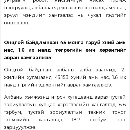
унтраагч робот, нисгэгчгүй нисэх төхөөрөмж
нэвтрүүлж, алба хаагчдын ажлыг хөнгөвчлөх, амь нас,
эрүүл мэндийг хамгаалах нь чухал гэдгийг
онцоллоо.
Онцгой байдлынхан 45 мянга гаруй хүний амь
нас, 1.6 их наяд төгрөгийн өмч хөрөнгийг
авран хамгаалжээ
Онцгой байдлын албаны алба хаагчид 21
жилийн хугацаанд 45.153 хүний амь нас, 1.6 их
наяд төгрөгийн эд хөрөнгийг авран хамгаалжээ.
Албаны хэмжээнд өнгөрсөн хугацаанд аврах тусгай
зориулалтын хувцас хэрэглэлийн хангалтад 8.8
тэрбум, тусгай зориулалтын техник, тоног
төхөөрөмжийн хангалтад 18.7 тэрбум төгрөг
зарцууулжээ.