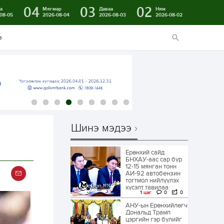
04
03
02
а
Мягмар
Даваа
Ням
08-05
2026-08-04
2026-08-03
2026-08-02
э
Шинэ мэдээ
Ерөнхий сайд
БНХАУ-аас сар бүр
12-15 мянган тонн
АИ-92 автобензин
тогтмол нийлүүлэх
хүсэлт тавилаа
1 цаг
0
0
АНУ-ын Ерөнхийлөгч
Дональд Трамп
цэргийн гэр бүлийг