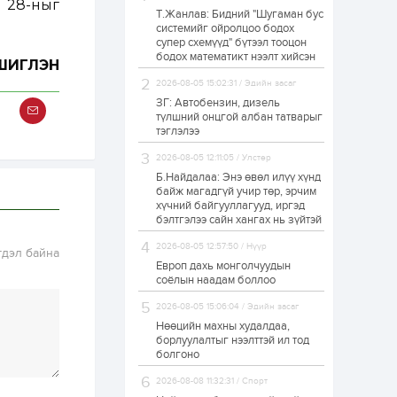
н 28-ныг
Т.Жанлав: Бидний "Шугаман бус
Б.Хулан дэлхийн
системийг ойролцоо бодох
аварга боллоо
супер схемүүд" бүтээл тооцон
бодох математикт нээлт хийсэн
ГШИГЛЭН
2026-08-05 15:02:31 / Эдийн засаг
1 өдөр
0
0
ЗГ: Автобензин, дизель
Р.Даваадорж: Энэ
түлшний онцгой албан татварыг
намрын экспортын
тэглэлээ
орлого Монголд
боломж олгож болох
2026-08-05 12:11:05 / Улстөр
юм
Б.Найдалаа: Энэ өвөл илүү хүнд
1 өдөр
0
2
байж магадгүй учир төр, эрчим
хүчний байгууллагууд, иргэд
Автомашины улсын
дугаар сондгой
бэлтгэлээ сайн хангах нь зүйтэй
тоогоор төгссөн бол
өнөөдөр шатахуун
2026-08-05 12:57:50 / Нүүр
гдэл байна
авна
Европ дахь монголчуудын
1 өдөр
0
0
соёлын наадам боллоо
Н.Номтойбаяр:
2026-08-05 15:06:04 / Эдийн засаг
Аймгуудад
тулгамдаж буй
Нөөцийн махны худалдаа,
асуудлуудыг долоо
борлуулалтыг нээлттэй ил тод
хоног бүр Засгийн
болгоно
газрын хуралдаанд...
1 өдөр
0
0
2026-08-08 11:32:31 / Спорт
УИХ-ын дарга