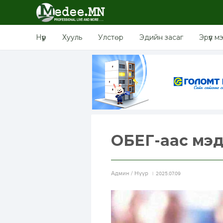
Нүүр
Хууль
Улстөр
Эдийн засаг
Эрүүл м
ОБЕГ-аас мэд
Aдмин / Нүүр
2025.07.09