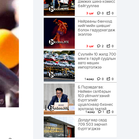
дэмжих шинэ комисс
байгууллаа
3 цаг
0
0
Найрааны бөхчүүд
нийгмийн шившиг
болон гадуурхагдаж
эхэллээ
3 цаг
2
0
Сүүлийн 10 жилд 700
мянга гаруй суудлын
авто машин
импортолжээ
1 өдөр
0
0
Б.Пүрэвдагва:
Найман салбарын
103 үйлчилгээний
бүртгэлийг
цуцалснаар бизнес
эрхлэхэд таатай...
1 өдөр
1
0
Долдугаар сард
709.503 зөрчил
бүртгэгджээ