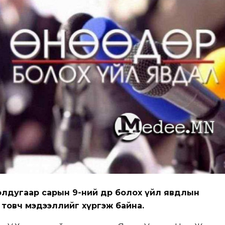
лдугаар сарын 9-ний өдөр болох үйл явдлын
товч мэдээллийг хүргэж байна.