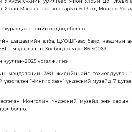
гч У.Хүрэлсүхийн урилгаар Япон Улсын Цог Жавхла
д Хатан Масако нар энэ сарын 6-13-нд Монгол Улса
н хуралдаан Төрийн ордонд болно.
ийн цагдаагийн алба, ЦУОШГ-аас баяр, наадмын а
Г-т мэдээлэл өгнө. Холбогдох утас: 86150069
 чуулган-2025 үргэлжилнэ.
арын мэндэлсний 390 жилийн ойг тохиолдуулан 
гай үзэсгэлэн “Чингис хаан” үндэсний музейд 7 дуга
үзэсгэлэн Монголын Үндэсний музейд энэ сарын 
тээл болно.