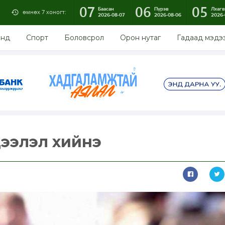
07
06
05
Баасан
Пүрэв
Лхагв
өмнөх 7 хоногт:
2026-08-07
2026-08-06
2026-
энд
Спорт
Боловсрол
Орон нутаг
Гадаад мэдэ
ээлэл хийнэ