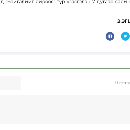
 “Байгалийг ойроос” түр үзэсгэлэн 7 дугаар сары
Э.Э
0
сэтгэ