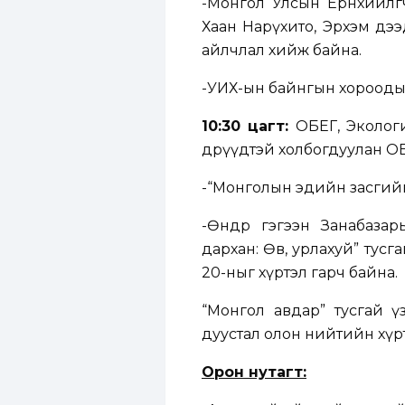
-Монгол Улсын Ерөнхийлө
Хаан Нарүхито, Эрхэм дээ
айлчлал хийж байна.
-УИХ-ын байнгын хорооды
10:30 цагт:
ОБЕГ, Эколог
өдрүүдтэй холбогдуулан ОБЕ
-“Монголын эдийн засгийн
-Өндөр гэгээн Занабаз
дархан: Өв, урлахуй” тус
20-ныг хүртэл гарч байна.
“Монгол авдар” тусгай 
дуустал олон нийтийн хүр
Орон нутагт: