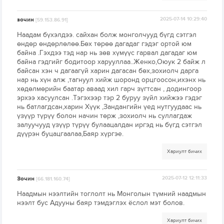
зочин
2025-07-14 10:29:40
[59.153.86.91]
Наадам бүхэлдээ. сайхан болж монголчууд бүгд сэтгэл
өндөр өндөрлөлөө.Бөх төрөө дагадаг гэдэг ортой юм
байна .Гэхдээ тэд нар нь зөв хүмүүс гарвал дагадаг юм
байна гэдгийг бодитоор харууллаа..Женко,Оюук 2 байж л
байсан хэн ч дагаагүй харин дагасан бөх,зохиолч дарга
нар нь хүн алж ,тагнуул хийж шоронд орцгоосон,ихэнх нь
хөдөлмөрийн баатар аваад хил гарч зүгтсан , додингоор
эрхээ хасуулсан .Тэгэхээр тэр 2 буруу зүйл хийжээ гэдэг
нь батлагдсан,харин Хүүк ,Зандангийн үед нутгуудаас нь
үзүүр түрүү болон начин төрж ,зохиолч нь суллагдаж
залуучууд үзүүр түрүү булаацалдан иргэд нь бүгд сэтгэл
дүүрэн буцацгаалаа,Баяр хүргэе.
Хариулт бичих
Зочин
2025-07-12 12:11:33
[66.181.160.74]
Наадмын нээлтийн тоглолт нь Монголын түмний наадмын
нээлт бус Адууны баяр тэмдэглэх ёслол мэт болов.
Хариулт бичих