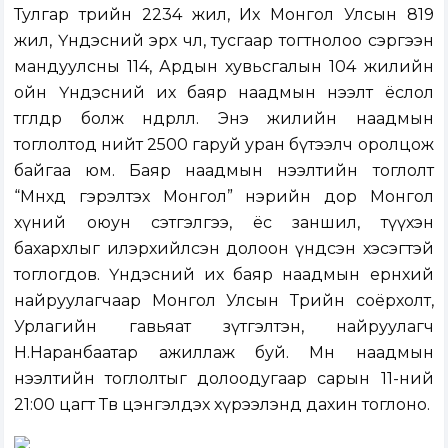
Тулгар төрийн 2234 жил, Их Монгол Улсын 819
жил, Үндэсний эрх чөлөө, тусгаар тогтнолоо сэргээн
мандуулсны 114, Ардын хувьсгалын 104 жилийн
ойн Үндэсний их баяр наадмын нээлт ёслол
төгөлдөр болж өндөрлөлөө. Энэ жилийн наадмын
тоглолтод нийт 2500 гаруй уран бүтээлч оролцож
байгаа юм. Баяр наадмын нээлтийн тоглолт
“Мөнхөд гэрэлтэх Монгол” нэрийн дор Монгол
хүний оюун сэтгэлгээ, ёс заншил, түүхэн
бахархлыг илэрхийлсэн долоон үндсэн хэсэгтэй
тоглогдов. Үндэсний их баяр наадмын ерөнхий
найруулагчаар Монгол Улсын Төрийн соёрхолт,
Урлагийн гавьяат зүтгэлтэн, найруулагч
Н.Наранбаатар ажиллаж буй. Мөн наадмын
нээлтийн тоглолтыг долоодугаар сарын 11-ний
21:00 цагт Төв цэнгэлдэх хүрээлэнд дахин тоглоно.