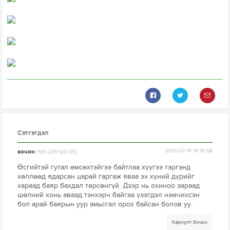
Сэтгэгдэл
зочин
2025-07-14 14:15:08
[103.229.123.171]
Өсгийтэй гутал өмсөхтэйгээ байтлаа хүүгээ тэргэнд
хөллөөд ядарсан царай гаргаж яваа эх хүний дүрийг
хараад баяр бахдал төрсөнгүй. Дээр нь охиноо зараад
шөлний хонь аваад тэнхэрч байгаа үзэгдэл нэмчихсэн
бол арай баярын уур амьсгал орох байсан болов уу.
Хариулт бичих