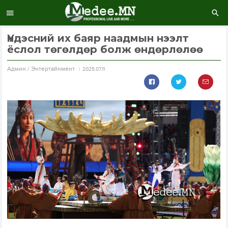
Үндэсний их баяр наадмын нээлт
ёслол төгөлдөр болж өндөрлөлөө
Aдмин / Энтертайнмент
2025.07.11